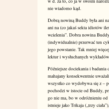
w d. za to, co ja w swoim narozr
nie wiadomo kąd.
Dobrą nowiną Buddy była ani nadz
ani na (co jakaś sekta idiotów il
wcielenia”. Dobra nowina Buddy 
(indywidualnie) przerwać ten cy
jego powstanie. Tak mniej więcej
lektur i wysłuchanych wykładów
Późniejsze dociekania i badania
mahajany konsekwentnie uważali,
wszystko co wydobywa się z – p
pochodzi w istocie od Buddy, p
go nie ma, bo w odróżnieniu od 
istnieje jako Trikaja („trzy ciał