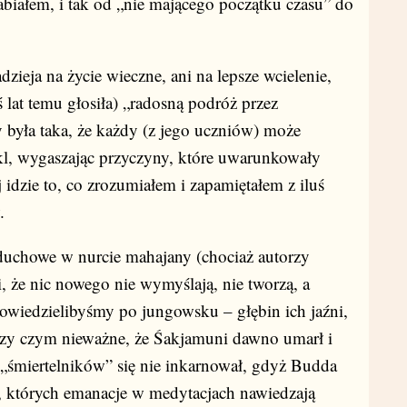
abiałem, i tak od „nie mającego początku czasu” do
ieja na życie wieczne, ani na lepsze wcielenie,
eś lat temu głosiła) „radosną podróż przez
była taka, że każdy (z jego uczniów) może
kl, wygaszając przyczyny, które uwarunkowały
 idzie to, co zrozumiałem i zapamiętałem z iluś
.
 duchowe w nurcie mahajany (chociaż autorzy
 że nic nowego nie wymyślają, nie tworzą, a
owiedzielibyśmy po jungowsku – głębin ich jaźni,
rzy czym nieważne, że Śakjamuni dawno umarł i
„śmiertelników” się nie inkarnował, gdyż Budda
a”), których emanacje w medytacjach nawiedzają