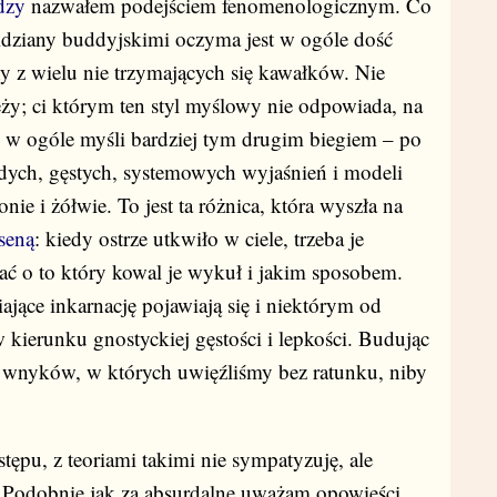
dzy
nazwałem podejściem fenomenologicznym. Co
widziany buddyjskimi oczyma jest w ogóle dość
y z wielu nie trzymających się kawałków. Nie
eży; ci którym ten styl myślowy nie odpowiada, na
 w ogóle myśli bardziej tym drugim biegiem – po
rdych, gęstych, systemowych wyjaśnień i modeli
nie i żółwie. To jest ta różnica, która wyszła na
seną
: kiedy ostrze utkwiło w ciele, trzeba je
tać o to który kowal je wykuł i jakim sposobem.
niające inkarnację pojawiają się i niektórym od
kierunku gnostyckiej gęstości i lepkości. Budując
wnyków, w których uwięźliśmy bez ratunku, niby
tępu, z teoriami takimi nie sympatyzuję, ale
. Podobnie jak za absurdalne uważam opowieści