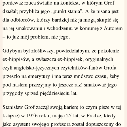
ponieważ rzuca światło na kontekst, w którym Grof
działał; przybliża jego „punkt stania”. A że pisana jest
dla odbiorców, którzy bardziej niż ja mogą skupić się
na jej smakowaniu i wchodzeniu w komunię z Autorem
– to już mój problem, nie jego.
Gdybym był złośliwszy, powiedziałbym, że pokolenie
ex-hippisów, a zwłaszcza ex-hippisek, oryginalnych
czyli angielsko-języcznych czytelników-fanów Grofa
przeszło na emerytury i ma teraz mnóstwo czasu, żeby
pod hasłem przeżyjmy to jeszcze raz! smakować jego
przygody sprzed pięćdziesięciu lat.
Stanisław Grof zaczął swoją karierę (o czym pisze w tej
książce) w 1956 roku, mając 25 lat, w Pradze, kiedy
jako asystent swojego profesora został dopuszczony do