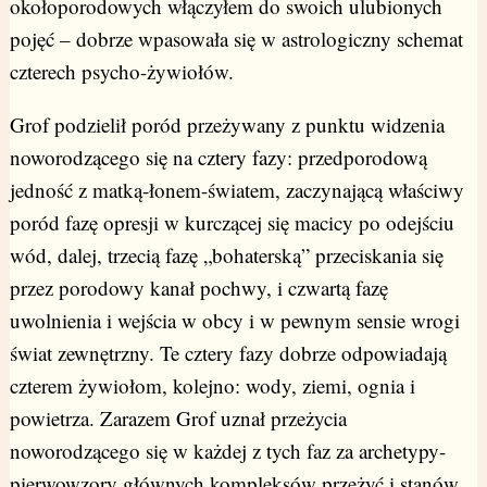
okołoporodowych włączyłem do swoich ulubionych
pojęć – dobrze wpasowała się w astrologiczny schemat
czterech psycho-żywiołów.
Grof podzielił poród przeżywany z punktu widzenia
noworodzącego się na cztery fazy: przedporodową
jedność z matką-łonem-światem, zaczynającą właściwy
poród fazę opresji w kurczącej się macicy po odejściu
wód, dalej, trzecią fazę „bohaterską” przeciskania się
przez porodowy kanał pochwy, i czwartą fazę
uwolnienia i wejścia w obcy i w pewnym sensie wrogi
świat zewnętrzny. Te cztery fazy dobrze odpowiadają
czterem żywiołom, kolejno: wody, ziemi, ognia i
powietrza. Zarazem Grof uznał przeżycia
noworodzącego się w każdej z tych faz za archetypy-
pierwowzory głównych kompleksów przeżyć i stanów