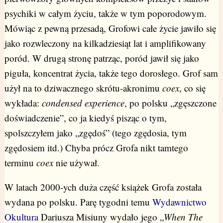
psychiki w całym życiu, także w tym poporodowym.
Mówiąc z pewną przesadą, Grofowi całe życie jawiło się
jako rozwleczony na kilkadziesiąt lat i amplifikowany
poród. W drugą stronę patrząc, poród jawił się jako
piguła, koncentrat życia, także tego dorosłego. Grof sam
użył na to dziwacznego skrótu-akronimu
coex
, co się
wykłada:
condensed experience
, po polsku „zgęszczone
doświadczenie”, co ja kiedyś pisząc o tym,
spolszczyłem jako „zgędoś” (tego zgędosia, tym
zgędosiem itd.) Chyba prócz Grofa nikt tamtego
terminu
coex
nie używał.
W latach 2000-ych duża część książek Grofa została
wydana po polsku. Parę tygodni temu
Wydawnictwo
Okultura
Dariusza Misiuny wydało jego „
When The