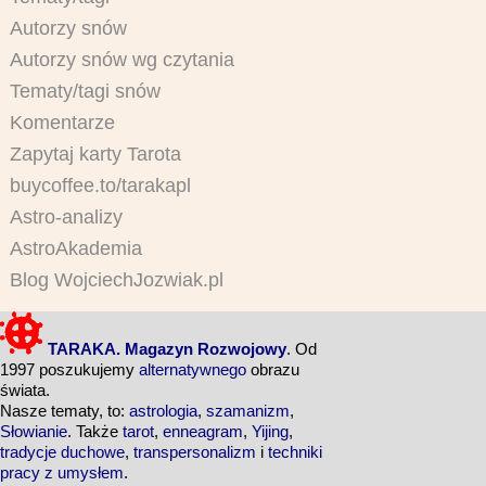
Autorzy snów
Autorzy snów wg czytania
Tematy/tagi snów
Komentarze
Zapytaj karty Tarota
buycoffee.to/tarakapl
Astro-analizy
AstroAkademia
Blog WojciechJozwiak.pl
TARAKA. Magazyn Rozwojowy
. Od
1997 poszukujemy
alternatywnego
obrazu
świata.
Nasze tematy, to:
astrologia
,
szamanizm
,
Słowianie
. Także
tarot
,
enneagram
,
Yijing
,
tradycje duchowe
,
transpersonalizm
i
techniki
pracy z umysłem
.