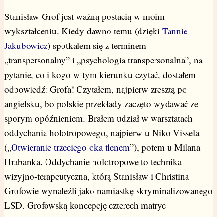
Stanisław Grof jest ważną postacią w moim
wykształceniu. Kiedy dawno temu (dzięki
Tannie
Jakubowicz
) spotkałem się z terminem
„transpersonalny” i „psychologia transpersonalna”, na
pytanie, co i kogo w tym kierunku czytać, dostałem
odpowiedź: Grofa! Czytałem, najpierw zresztą po
angielsku, bo polskie przekłady zaczęto wydawać ze
sporym opóźnieniem. Brałem udział w warsztatach
oddychania holotropowego, najpierw u Niko Vissela
(„
Otwieranie trzeciego oka tlenem
”), potem u Milana
Hrabanka. Oddychanie holotropowe to technika
wizyjno-terapeutyczna, którą Stanisław i Christina
Grofowie wynaleźli jako namiastkę skryminalizowanego
LSD. Grofowską koncepcję czterech matryc