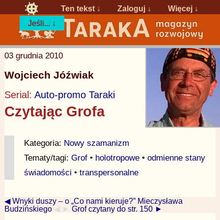
Ten tekst ↓
Zaloguj
↓
Więcej ↓
Jeśli... ↓
03 grudnia 2010
Wojciech Jóźwiak
Serial:
Auto-promo Taraki
Czytając Grofa
Kategoria:
Nowy szamanizm
Tematy/tagi:
Grof
•
holotropowe
•
odmienne stany
świadomości
•
transpersonalne
◀ Wnyki duszy – o „Co nami kieruje?” Mieczysława
Budzińskiego
◀ ►
Grof czytany do str. 150 ►