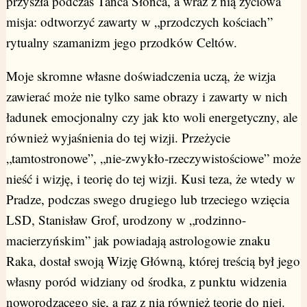
przyszła podczas Tańca Słońca, a wraz z nią życiowa
misja: odtworzyć zawarty w „przodczych kościach”
rytualny szamanizm jego przodków Celtów.
Moje skromne własne doświadczenia uczą, że wizja
zawierać może nie tylko same obrazy i zawarty w nich
ładunek emocjonalny czy jak kto woli energetyczny, ale
również wyjaśnienia do tej wizji. Przeżycie
„tamtostronowe”, „nie-zwykło-rzeczywistościowe” może
nieść i wizję, i teorię do tej wizji. Kusi teza, że wtedy w
Pradze, podczas swego drugiego lub trzeciego wzięcia
LSD, Stanisław Grof, urodzony w „rodzinno-
macierzyńskim” jak powiadają astrologowie znaku
Raka, dostał swoją Wizję Główną, której treścią był jego
własny poród widziany od środka, z punktu widzenia
noworodzącego się, a raz z nią również teorię do niej.