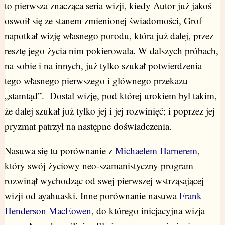
to pierwsza znacząca seria wizji, kiedy Autor już jakoś
oswoił się ze stanem zmienionej świadomości, Grof
napotkał wizję własnego porodu, która już dalej, przez
resztę jego życia nim pokierowała. W dalszych próbach,
na sobie i na innych, już tylko szukał potwierdzenia
tego własnego pierwszego i głównego przekazu
„stamtąd”. Dostał wizję, pod której urokiem był takim,
że dalej szukał już tylko jej i jej rozwinięć; i poprzez jej
pryzmat patrzył na następne doświadczenia.
Nasuwa się tu porównanie z
Michaelem Harnerem
,
który swój życiowy neo-szamanistyczny program
rozwinął wychodząc od swej pierwszej wstrząsającej
wizji od ayahuaski. Inne porównanie nasuwa
Frank
Henderson MacEowen
, do którego inicjacyjna wizja