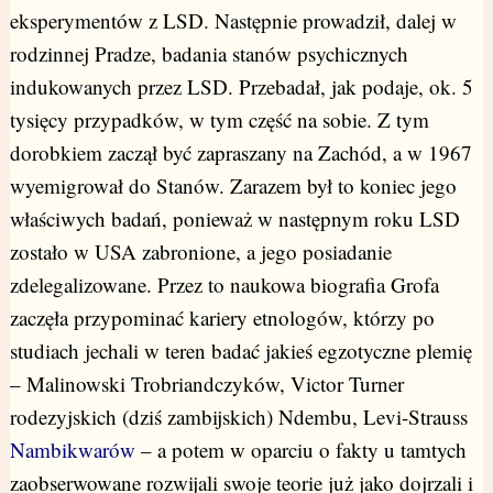
eksperymentów z LSD. Następnie prowadził, dalej w
rodzinnej Pradze, badania stanów psychicznych
indukowanych przez LSD. Przebadał, jak podaje, ok. 5
tysięcy przypadków, w tym część na sobie. Z tym
dorobkiem zaczął być zapraszany na Zachód, a w 1967
wyemigrował do Stanów. Zarazem był to koniec jego
właściwych badań, ponieważ w następnym roku LSD
zostało w USA zabronione, a jego posiadanie
zdelegalizowane. Przez to naukowa biografia Grofa
zaczęła przypominać kariery etnologów, którzy po
studiach jechali w teren badać jakieś egzotyczne plemię
– Malinowski Trobriandczyków, Victor Turner
rodezyjskich (dziś zambijskich) Ndembu, Levi-Strauss
Nambikwarów
– a potem w oparciu o fakty u tamtych
zaobserwowane rozwijali swoje teorie już jako dojrzali i