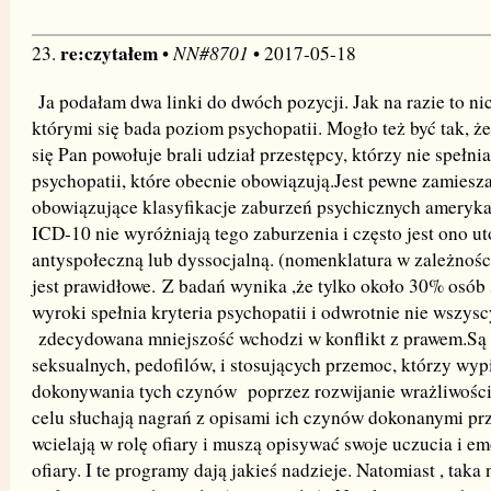
re:czytałem
NN#8701
23.
•
• 2017-05-18
Ja podałam dwa linki do dwóch pozycji. Jak na razie to nic 
którymi się bada poziom psychopatii. Mogło też być tak, że
się Pan powołuje brali udział przestępcy, którzy nie spełni
psychopatii, które obecnie obowiązują.Jest pewne zamiesz
obowiązujące klasyfikacje zaburzeń psychicznych ameryk
ICD-10 nie wyróżniają tego zaburzenia i często jest ono 
antyspołeczną lub dyssocjalną. (nomenklatura w zależności 
jest prawidłowe. Z badań wynika ,że tylko około 30% osób
wyroki spełnia kryteria psychopatii i odwrotnie nie wszysc
zdecydowana mniejszość wchodzi w konflikt z prawem.Są 
seksualnych, pedofilów, i stosujących przemoc, którzy wyp
dokonywania tych czynów poprzez rozwijanie wrażliwości 
celu słuchają nagrań z opisami ich czynów dokonanymi prze
wcielają w rolę ofiary i muszą opisywać swoje uczucia i e
ofiary. I te programy dają jakieś nadzieje. Natomiast , taka 