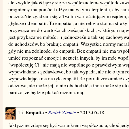
ale zwykle jakoś łączy się ze współczuciem- współodczuw
pragniemy mu pomóc i ulżyć mu w tym cierpieniu, aby same
poczuć.Nie zgadzam się z Twoim wartościującym osądem, ż
głębsze od empatii. To empatia , a nie religia stoi na straż
przywiązanie do wartości chrześcijańskich, w których na
jest przykazanie miłości i jednocześnie tak się zachowywa
do uchodźców, bo brakuje empatii. Wszystkie normy moral
gdy nie ma zdolności do empatii. Bez empatii nie ma wspó
umieć rozpoznać emocje i uczucia innych, by im móc wspó
"współczuję Ci" nie mają nic wspólnego z prawdziwym ws
wypowiadane są zdawkowo, bo tak wypada, ale nie o tym 
wypowiadająca ma na tyle empatii, że potrafi zrozumieć,cz
odczuwa, ale może jej to nie obchodzić,a inna może się uto
bardzo, że będzie płakać razem z nią.
Empatia
Radek Ziemic
15.
•
• 2017-05-18
faktycznie zdaje się być warunkiem współczucia, choć jedy