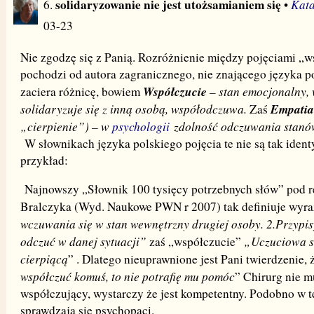
solidaryzowanie nie jest utożsamianiem się
Kata
6.
•
03-23
Nie zgodzę się z Panią. Rozróżnienie między pojęciami „w
pochodzi od autora zagranicznego, nie znającego języka po
Współczucie
– stan emocjonalny, 
zaciera różnicę, bowiem
solidaryzuje się z inną osobą, współodczuwa.
Empatia
Zaś
„cierpienie”) – w
psychologii
zdolność odczuwania stanó
W słownikach języka polskiego pojęcia te nie są tak ident
przykład:
Najnowszy „Słownik 100 tysięcy potrzebnych słów” pod re
Bralczyka (Wyd. Naukowe PWN r 2007) tak definiuje wyra
wczuwania się w stan wewnętrzny drugiej osoby. 2.Przypi
odczuć w danej sytuacji”
„Uczuciowa s
zaś „współczucie”
cierpiącą
” . Dlatego nieuprawnione jest Pani twierdzenie, 
współczuć komuś, to nie potrafię mu pomóc
” Chirurg nie m
współczujący, wystarczy że jest kompetentny. Podobno w te
sprawdzają się psychopaci.