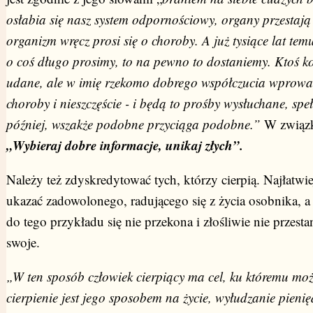
osłabia się nasz system odpornościowy, organy przestaj
organizm wręcz prosi się o choroby. A już tysiące lat tem
o coś długo prosimy, to na pewno to dostaniemy. Ktoś kog
udane, ale w imię rzekomo dobrego współczucia wprowad
choroby i nieszczęście - i będą to prośby wysłuchane, speł
później, wszakże podobne przyciąga podobne.”
W związku
„Wybieraj dobre informacje, unikaj złych”.
Należy też zdyskredytować tych, którzy cierpią. Najłatwi
ukazać zadowolonego, radującego się z życia osobnika, a 
do tego przykładu się nie przekona i złośliwie nie przestan
swoje.
„W ten sposób człowiek cierpiący ma cel, ku któremu mo
cierpienie jest jego sposobem na życie, wyłudzanie pieni