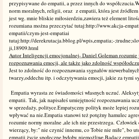
przypisywane do empatii, a przez innych do współczucia.
norm moralnych, religii, oraz z empatii, która jest źródł
jest wg. mnie bliskie miłosierdziu,zawiera też element litoś
rozumiana można przeczytać tutaj:http://www.akcja-empati
empatii/czym-jest-empatiai
tutaj:http://derekrutacja.bblog.pl/wpis,empatia;-;trudne;s
ji,18909.html
Autor Inteligencji emocjonalnej- Daniel Goleman rozumie 
rozpoznawania emocji, ale także jako zdolność współodcz
Jest to zdolność do rozpoznawania sygnałów niewerbalnyc
twarzy,oddechu itp. i odczytywania emocji, jakie za tymi sy
Empatia wyrasta ze świadomości własnych uczuć. Aleksyty
empatii. Tak, jak napisałeś umiejętność rozpoznawania u
w sprzedaży, polityce.Empatyczny polityk może lepiej rozu
wpływać na nie.Empatia stanowi też potężny hamulec agres
rozumie normy moralne ,ale ich nie przestrzega. Człowiek
wierzący, by:" nie czynić innemu, co Tobie nie miłe", bo u
empatii życie społeczne byłoby niemożliwe.Badacz empatii