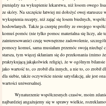
pieniędzy na wykupienie lekarstwa, niż losom owego lisa
ze skóry. Na szczęście łatwiej mi dołożyć owej staruszce 
wykupienia recepty, niż zająć się losem biednych, współ
hodowlanych. Także ja czerpię profity ze swojego współczu
komuś pomóc (nie tylko pomoc materialna się liczy, ale t
zainteresowanie) czuję wewnętrzne zadowolenie, szczegól
pomocy komuś, sama musiałam przemóc swoją niechęć cz
starsza, tym więcej skłaniam się do przekonania (mimo że
praktykującą jakąkolwiek religię), że w ogólnym bilansie 
jako wartość to, co zrobił dla innych, a nie to, co zrobił d
dla siebie, także oczywiście niesie satysfakcję, ale jest 
wartości uniwersalnej.
Wynaturzenie współczesnych czasów, moim zdaniem
najbardziej angażujemy się w sprawy wielkie, rozreklam