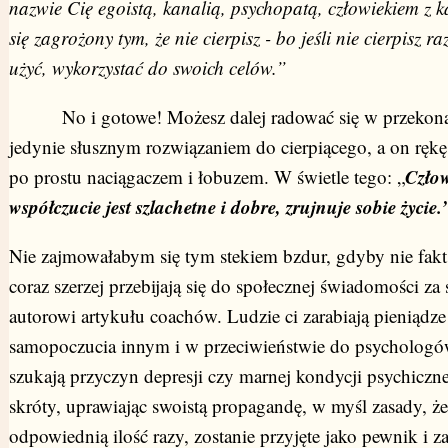
nazwie Cię egoistą, kanalią, psychopatą, człowiekiem z
się zagrożony tym, że nie cierpisz - bo jeśli nie cierpisz 
użyć, wykorzystać do swoich celów.”
No i gotowe! Możesz dalej radować się w przekonani
jedynie słusznym rozwiązaniem do cierpiącego, a on rękę t
Człow
po prostu naciągaczem i łobuzem. W świetle tego: „
współczucie jest szlachetne i dobre, zrujnuje sobie życie.
Nie zajmowałabym się tym stekiem bzdur, gdyby nie fakt
coraz szerzej przebijają się do społecznej świadomości z
autorowi artykułu coachów. Ludzie ci zarabiają pieniądz
samopoczucia innym i w przeciwieństwie do psychologów
szukają przyczyn depresji czy marnej kondycji psychicznej
skróty, uprawiając swoistą propagandę, w myśl zasady, ż
odpowiednią ilość razy, zostanie przyjęte jako pewnik i 