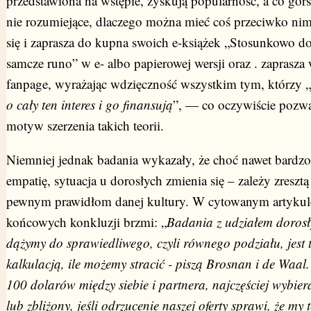
przedstawiona na wstępie, zyskują popularność, a co gor
nie rozumiejące, dlaczego można mieć coś przeciwko ni
się i zaprasza do kupna swoich e-książek „Stosunkowo d
samcze runo” w e- albo papierowej wersji oraz . zaprasza
fanpage, wyrażając wdzięczność wszystkim tym, którzy „
o cały ten interes i go finansują
”, — co oczywiście pozw
motyw szerzenia takich teorii.
Niemniej jednak badania wykazały, że choć nawet bardzo
empatię, sytuacja u dorosłych zmienia się – zależy zreszt
pewnym prawidłom danej kultury. W cytowanym artykul
końcowych konkluzji brzmi: „
Badania z udziałem dorosły
dążymy do sprawiedliwego, czyli równego podziału, jest
kalkulacją, ile możemy stracić - piszą Brosnan i de Waal
100 dolarów między siebie i partnera, najczęściej wybie
lub zbliżony, jeśli odrzucenie naszej oferty sprawi, że my 