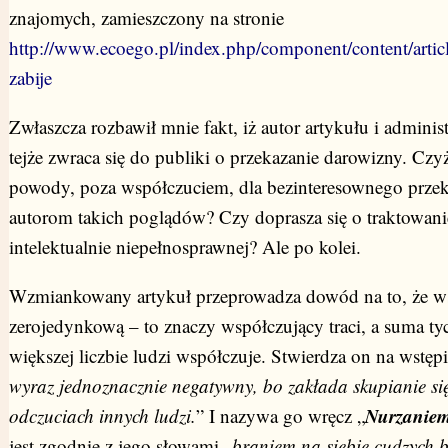
znajomych, zamieszczony na stronie
http://www.ecoego.pl/index.php/component/content/artic
zabije
Zwłaszcza rozbawił mnie fakt, iż autor artykułu i administ
tejże zwraca się do publiki o przekazanie darowizny. Czy
powody, poza współczuciem, dla bezinteresownego przek
autorom takich poglądów? Czy doprasza się o traktowani
intelektualnie niepełnosprawnej? Ale po kolei.
Wzmiankowany artykuł przeprowadza dowód na to, że wsp
zerojedynkową – to znaczy współczujący traci, a suma tych
większej liczbie ludzi współczuje. Stwierdza on na wstępi
wyraz jednoznacznie negatywny, bo zakłada skupianie si
Nurzaniem
odczuciach innych ludzi.
” I nazywa go wręcz „
jest zgodnie z jego słowami „
braniem na siebie cudzyc