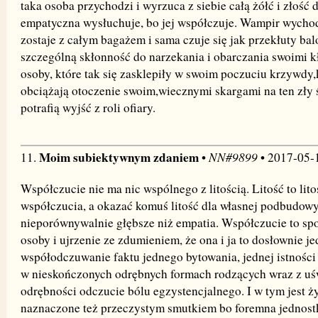
taka osoba przychodzi i wyrzuca z siebie całą żółć i złość 
empatyczna wysłuchuje, bo jej współczuje. Wampir wychodz
zostaje z całym bagażem i sama czuje się jak przekłuty ba
szczególną skłonność do narzekania i obarczania swoimi k
osoby, które tak się zasklepiły w swoim poczuciu krzywdy,k
obciążają otoczenie swoim,wiecznymi skargami na ten zły ś
potrafią wyjść z roli ofiary.
Moim subiektywnym zdaniem
NN#9899
11.
•
• 2017-05-
Współczucie nie ma nic wspólnego z litością. Litość to lit
współczucia, a okazać komuś litość dla własnej podbudowy
nieporównywalnie głębsze niż empatia. Współczucie to spo
osoby i ujrzenie ze zdumieniem, że ona i ja to dosłownie je
współodczuwanie faktu jednego bytowania, jednej istności 
w nieskończonych odrębnych formach rodzących wraz z uś
odrębności odczucie bólu egzystencjalnego. I w tym jest ż
naznaczone też przeczystym smutkiem bo foremna jednostk