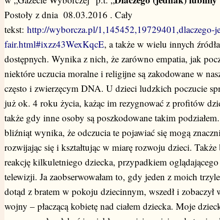
Postoły z dnia 08.03.2016 . Cały
tekst:
http://wyborcza.pl/1,145452,19729401,dlaczego-j
fair.html#ixzz43WexKqcE
, a także w wielu innych źród
dostępnych. Wynika z nich, że zarówno empatia, jak pocz
niektóre uczucia moralne i religijne są zakodowane w 
często i zwierzęcym DNA. U dzieci ludzkich poczucie spr
już ok. 4 roku życia, każąc im rezygnować z profitów dzi
także gdy inne osoby są poszkodowane takim podziałem.
bliźniąt wynika, że odczucia te pojawiać się mogą znaczn
rozwijając się i kształtując w miarę rozwoju dzieci. Takż
reakcję kilkuletniego dziecka, przypadkiem oglądająceg
telewizji. Ja zaobserwowałam to, gdy jeden z moich trzyl
dotąd z bratem w pokoju dziecinnym, wszedł i zobaczył w
wojny – płaczącą kobietę nad ciałem dziecka. Moje dziec