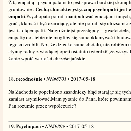
Z tą empatią i psychopatami to jest sprawa bardziej skomp
Cechą charakterystyczną psychopatii jest 
gruntownie .
empatii
.Psychopata potrafi manipulować emocjami innych, 
grać , kłamać i być czarujący, ale nie potrafi się utożsamić
jest istotą empatii. Najgroźniejsi przestępcy -- gwałciciele
empatię do siebie nie mogliby się samookłamywać i budow
tego co zrobili. Np., że dziecko samo chciało, nie robiłem 
słynny radny z wiodącej opcji ostatnio twierdził ,że wszyst
żonie wpoić wartości chrześcijańskie.
re:odnośnie
NN#8701
18.
•
• 2017-05-18
Na Zachodzie popełniono zasadniczy błąd starając się tyc
zamiast asymilować.Mam pytanie do Pana, które powinnam 
Pan rozumie przez współczucie?
Psychopaci
NN#9899
19.
•
• 2017-05-18