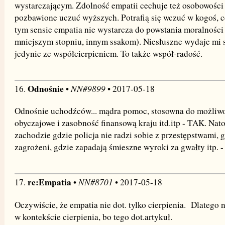
wystarczającym. Zdolność empatii cechuje też osobowości 
pozbawione uczuć wyższych. Potrafią się wczuć w kogoś, c
tym sensie empatia nie wystarcza do powstania moralności 
mniejszym stopniu, innym ssakom). Niesłuszne wydaje mi s
jedynie ze współcierpieniem. To także współ-radość.
Odnośnie
NN#9899
16.
•
• 2017-05-18
Odnośnie uchodźców... mądra pomoc, stosowna do możliwo
obyczajowe i zasobność finansową kraju itd.itp - TAK. Nato
zachodzie gdzie policja nie radzi sobie z przestępstwami, 
zagrożeni, gdzie zapadają śmieszne wyroki za gwałty itp. -
re:Empatia
NN#8701
17.
•
• 2017-05-18
Oczywiście, że empatia nie dot. tylko cierpienia. Dlatego
w kontekście cierpienia, bo tego dot.artykuł.