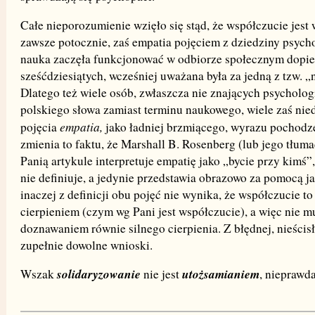
Całe nieporozumienie wzięło się stąd, że współczucie je
zawsze potocznie, zaś empatia pojęciem z dziedziny psycho
nauka zaczęła funkcjonować w odbiorze społecznym dopie
sześćdziesiątych, wcześniej uważana była za jedną z tzw. 
Dlatego też wiele osób, zwłaszcza nie znających psycholog
polskiego słowa zamiast terminu naukowego, wiele zaś ni
empatia,
pojęcia
jako ładniej brzmiącego, wyrazu pochodz
zmienia to faktu, że Marshall B. Rosenberg (lub jego tłu
Panią artykule interpretuje empatię jako „bycie przy kimś”
nie definiuje, a jedynie przedstawia obrazowo za pomocą ja
inaczej z definicji obu pojęć nie wynika, że współczucie to
cierpieniem (czym wg Pani jest współczucie), a więc nie mu
doznawaniem równie silnego cierpienia. Z błędnej, nieścisł
zupełnie dowolne wnioski.
solidaryzowanie
utożsamianiem
Wszak
nie jest
, nieprawd