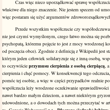
Czas więc nieco uporządkować sprawę współczucia i
właściwe dla niego znaczenie. Nie jestem specem od umo
więc postaram się użyć argumentów zdroworozsądkowyc
Przede wszystkim współczucie czy współodczuwanie,
nie jest czymś wymyślonym, czego łatwo można się pozbyć
psychopatą, któremu pojęcie to jest z mocy wrodzonej ko
od poczęcia obce). Zgodnie z definicją z Wikipedii jest
którym jeden człowiek solidaryzuje się z inną osobą, ws
przymusu cierpienia z osobą cierpiącą
to oczywiście
, 
cierpienia i chęć pomocy. W konsekwencji tego odczucia
pomóc tej osobie, a więc w części przypadków realnie 
współczucia leży wrodzone oczekiwanie sprawiedliwości 
nawet bardzo małym dzieciom, a nawet niektórym gryzon
udowodnione, a o dowodach tych można przeczytać w ar
Dlaczego (jednak) lubimy 
w „Gazecie Wyborczej” p.t. „