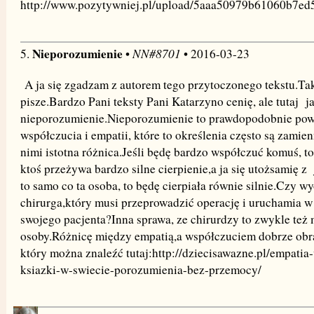
http://www.pozytywniej.pl/upload/5aaa50979b61060b7ed
Nieporozumienie
NN#8701
5.
•
• 2016-03-23
A ja się zgadzam z autorem tego przytoczonego tekstu.Tak 
pisze.Bardzo Pani teksty Pani Katarzyno cenię, ale tutaj ja
nieporozumienie.Nieporozumienie to prawdopodobnie pows
współczucia i empatii, które to określenia często są zamie
nimi istotna różnica.Jeśli będę bardzo współczuć komuś, to
ktoś przeżywa bardzo silne cierpienie,a ja się utożsamię z
to samo co ta osoba, to będę cierpiała równie silnie.Czy w
chirurga,który musi przeprowadzić operację i uruchamia w
swojego pacjenta?Inna sprawa, ze chirurdzy to zwykle też
osoby.Różnicę między empatią,a współczuciem dobrze obra
który można znaleźć tutaj:http://dziecisawazne.pl/empati
ksiazki-w-swiecie-porozumienia-bez-przemocy/