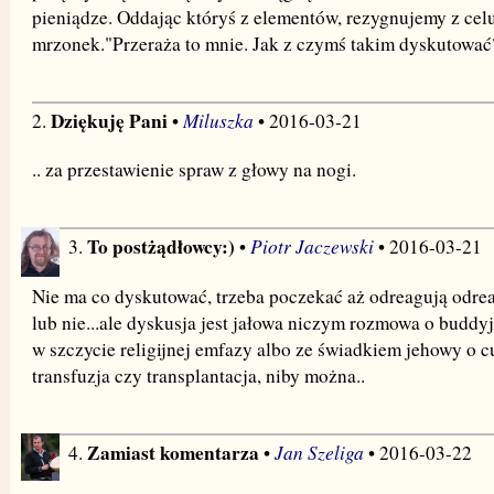
pieniądze. Oddając któryś z elementów, rezygnujemy z celu
mrzonek."Przeraża to mnie. Jak z czymś takim dyskutować
Dziękuję Pani
Miluszka
2.
•
• 2016-03-21
.. za przestawienie spraw z głowy na nogi.
To postżądłowcy:)
Piotr Jaczewski
3.
•
• 2016-03-21
Nie ma co dyskutować, trzeba poczekać aż odreagują odre
lub nie...ale dyskusja jest jałowa niczym rozmowa o buddy
w szczycie religijnej emfazy albo ze świadkiem jehowy o 
transfuzja czy transplantacja, niby można..
Zamiast komentarza
Jan Szeliga
4.
•
• 2016-03-22