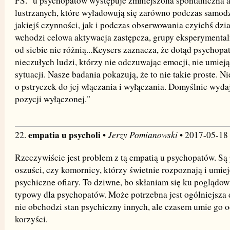
PS. "u psychopatów występuje zmniejszona spontaniczna
lustrzanych, które wyładowują się zarówno podczas samo
jakiejś czynności, jak i podczas obserwowania czyichś dzi
wchodzi celowa aktywacja zastępcza, grupy eksperymentaln
od siebie nie różnią...Keysers zaznacza, że dotąd psychop
nieczułych ludzi, którzy nie odczuwając emocji, nie umieją
sytuacji. Nasze badania pokazują, że to nie takie proste. Ni
o pstryczek do jej włączania i wyłączania. Domyślnie wyda
pozycji wyłączonej."
empatia u psycholi
Jerzy Pomianowski
22.
•
• 2017-05-18
Rzeczywiście jest problem z tą empatią u psychopatów. Są
oszuści, czy komornicy, którzy świetnie rozpoznają i umiej
psychiczne ofiary. To dziwne, bo skłaniam się ku poglądowi
typowy dla psychopatów. Może potrzebna jest ogólniejsza d
nie obchodzi stan psychiczny innych, ale czasem umie go o
korzyści.