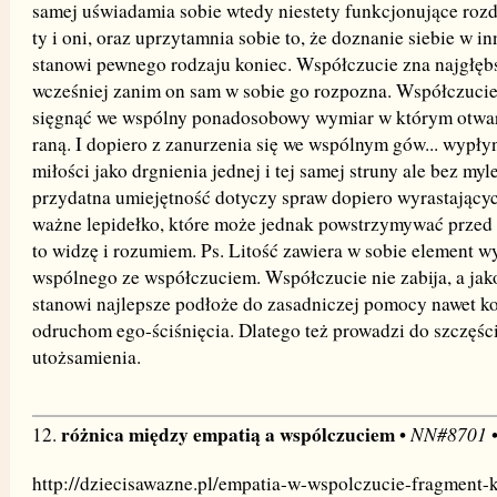
samej uświadamia sobie wtedy niestety funkcjonujące rozd
ty i oni, oraz uprzytamnia sobie to, że doznanie siebie w i
stanowi pewnego rodzaju koniec. Współczucie zna najgłęb
wcześniej zanim on sam w sobie go rozpozna. Współczuci
sięgnąć we wspólny ponadosobowy wymiar w którym otwarta
raną. I dopiero z zanurzenia się we wspólnym gów... wypły
miłości jako drgnienia jednej i tej samej struny ale bez myle
przydatna umiejętność dotyczy spraw dopiero wyrastającyc
ważne lepidełko, które może jednak powstrzymywać przed
to widzę i rozumiem. Ps. Litość zawiera w sobie element wy
wspólnego ze współczuciem. Współczucie nie zabija, a jako
stanowi najlepsze podłoże do zasadniczej pomocy nawet 
odruchom ego-ściśnięcia. Dlatego też prowadzi do szczęś
utożsamienia.
różnica między empatią a wspólczuciem
NN#8701
12.
•
•
http://dziecisawazne.pl/empatia-w-wspolczucie-fragment-k