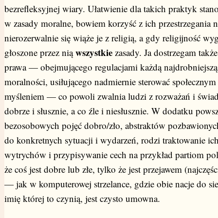
bezrefleksyjnej wiary. Ułatwienie dla takich praktyk sta
w zasady moralne, bowiem korzyść z ich przestrzegania ni
nierozerwalnie się wiąże je z religią, a gdy religijność wy
wszystkie
głoszone przez nią
zasady. Ja dostrzegam takż
prawa — obejmującego regulacjami każdą najdrobniejszą r
moralności, usiłującego nadmiernie sterować społecznym
myśleniem — co powoli zwalnia ludzi z rozważań i świad
dobrze i słusznie, a co źle i niesłusznie. W dodatku pow
bezosobowych pojęć dobro/zło, abstraktów pozbawionych
do konkretnych sytuacji i wydarzeń, rodzi traktowanie ic
wytrychów i przypisywanie cech na przykład partiom p
że coś jest dobre lub złe, tylko że jest przejawem (najczęś
— jak w komputerowej strzelance, gdzie obie nacje do siebi
imię której to czynią, jest czysto umowna.