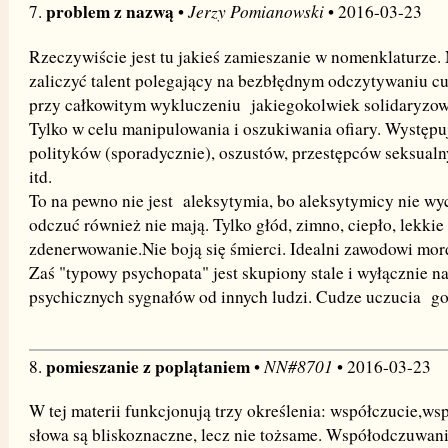
problem z nazwą
Jerzy Pomianowski
7.
•
• 2016-03-23
Rzeczywiście jest tu jakieś zamieszanie w nomenklaturze.
zaliczyć talent polegający na bezbłędnym odczytywaniu cu
przy całkowitym wykluczeniu jakiegokolwiek solidaryzow
Tylko w celu manipulowania i oszukiwania ofiary. Występ
polityków (sporadycznie), oszustów, przestępców seksualn
itd.
To na pewno nie jest aleksytymia, bo aleksytymicy nie wy
odczuć również nie mają. Tylko głód, zimno, ciepło, lekkie
zdenerwowanie.Nie boją się śmierci. Idealni zawodowi mor
Zaś "typowy psychopata" jest skupiony stale i wyłącznie na
psychicznych sygnałów od innych ludzi. Cudze uczucia go
pomieszanie z poplątaniem
NN#8701
8.
•
• 2016-03-23
W tej materii funkcjonują trzy określenia: współczucie,w
słowa są bliskoznaczne, lecz nie tożsame. Współodczuwani