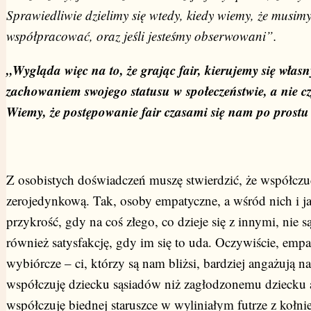
Sprawiedliwie dzielimy się wtedy, kiedy wiemy, że musimy
współpracować, oraz jeśli jesteśmy obserwowani”.
„Wygląda więc na to, że grając fair, kierujemy się włas
zachowaniem swojego statusu w społeczeństwie, a nie c
Wiemy, że postępowanie fair czasami się nam po prostu
Z osobistych doświadczeń muszę stwierdzić, że współczuci
zerojedynkową. Tak, osoby empatyczne, a wśród nich i ja
przykrość, gdy na coś złego, co dzieje się z innymi, nie są
również satysfakcję, gdy im się to uda. Oczywiście, empa
wybiórcze – ci, którzy są nam bliżsi, bardziej angażują n
współczuję dziecku sąsiadów niż zagłodzonemu dziecku 
współczuję biednej staruszce w wyliniałym futrze z kołnie