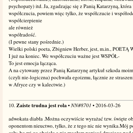
psychopaty) itd. Ja, zgadzając się z Panią Katarzyną, która
współczucia, powiem więc tylko, że współczucie i współodc
współcierpienie
ale również
współradość.
(I pewne stany pośrednie.)
Wielki polski poeta, Zbigniew Herber, jest, m.in., PO
I już na koniec. We współczuciu ważne jest WSPÓŁ-
To jest emocja łącząca.
A na cytowany przez Panią Katarzynę artykuł szkoda moim
(czyli nie-logiczna) pochwała egoizmu, łącznie ze straszen
w Afryce czy w kalectwie.)
Zaiste trudna jest rola
NN#8701
10.
•
• 2016-03-26
adwokata diabła .Można oczywiście wyrażać tzw. święte ob
oponentom nieuctwo, tylko, że z tego nic nie wynika.Mój p
cały, bo mi go obcięło,a nie mogłam napisać drugiego pod 