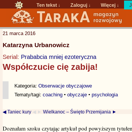
Ten tekst ↓
Zaloguj
↓
Więcej ↓
J
21 marca 2016
Katarzyna Urbanowicz
Serial:
Prababcia mniej ezoteryczna
Współczucie cię zabija!
Kategoria:
Obserwacje obyczajowe
Tematy/tagi:
coaching
•
obyczaje
•
psychologia
◀ Taniec kury
◀ ►
Wielkanoc – Święto Przemijania ►
Doznałam szoku czytając artykuł pod powyższym tytułe