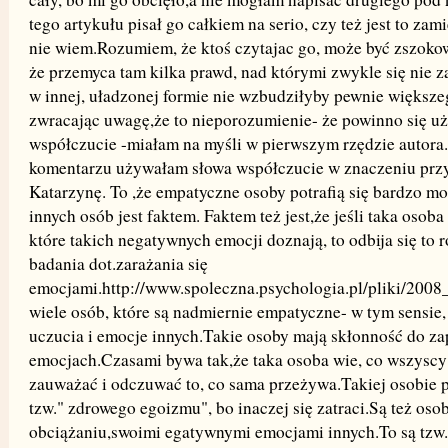
tego artykułu pisał go całkiem na serio, czy też jest to z
nie wiem.Rozumiem, że ktoś czytajac go, może być zszokow
że przemyca tam kilka prawd, nad którymi zwykle się nie z
w innej, uładzonej formie nie wzbudziłyby pewnie większe
zwracając uwagę,że to nieporozumienie- że powinno się uż
współczucie -miałam na myśli w pierwszym rzędzie autor
komentarzu używałam słowa współczucie w znaczeniu przyj
Katarzynę. To ,że empatyczne osoby potrafią się bardzo m
innych osób jest faktem. Faktem też jest,że jeśli taka osoba
które takich negatywnych emocji doznają, to odbija się to
badania dot.zarażania się
emocjami.http://www.spoleczna.psychologia.pl/pliki/200
wiele osób, które są nadmiernie empatyczne- w tym sensie, 
uczucia i emocje innych.Takie osoby mają skłonność do za
emocjach.Czasami bywa tak,że taka osoba wie, co wszyscy w
zauważać i odczuwać to, co sama przeżywa.Takiej osobie p
tzw." zdrowego egoizmu", bo inaczej się zatraci.Są też osob
obciążaniu,swoimi egatywnymi emocjami innych.To są tzw