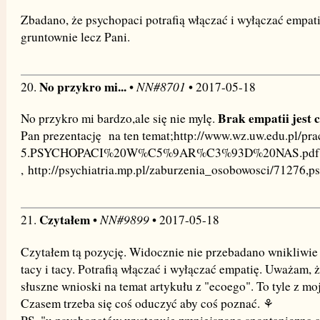
Zbadano, że psychopaci potrafią włączać i wyłączać empati
gruntownie lecz Pani.
No przykro mi...
NN#8701
20.
•
• 2017-05-18
Brak empatii jest 
No przykro mi bardzo,ale się nie mylę.
Pan prezentację na ten temat;http://www.wz.uw.edu.pl/pr
5.PSYCHOPACI%20W%C5%9AR%C3%93D%20NAS.pdf
, http://psychiatria.mp.pl/zaburzenia_osobowosci/71276,p
Czytałem
NN#9899
21.
•
• 2017-05-18
Czytałem tą pozycję. Widocznie nie przebadano wnikliwie
tacy i tacy. Potrafią włączać i wyłączać empatię. Uważam, 
słuszne wnioski na temat artykułu z "ecoego". To tyle z mo
Czasem trzeba się coś oduczyć aby coś poznać. ⚘