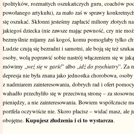
(polityków, rozmaitych oszukańczych guru, coachów po
powołanego artykułu), za mało zaś w sprawy konkretnyc
się oszukać. Skłonni jesteśmy zapłacić miliony złotych na
jakiegoś dziecka (nie zawsze mając pewność, czy nie możn
bezmyślnie mijamy zaś kogoś, komu pomogłaby tylko chw
Ludzie czują się bezradni i samotni, ale boją się też szu
osoby, wolą poprawić sobie nastrój włączeniem się w jak
mówimy „
weź się w garść
” albo „
idź do psychiatry
”. Za 
depresja nie była znana jako jednostka chorobowa, osoby 
z nadmiarem zainteresowania, dobrych rad i ofert pomocy,
wahadło przechyliło się w przeciwną stronę – za stosow
pieniędzy, a nie zainteresowania. Bowiem współczucie mo
portfela oczywiście nie. Skoro płacisz – widać masz, ale j
Kupujesz złudzenia i ci to wystarcza
obojętne.
.