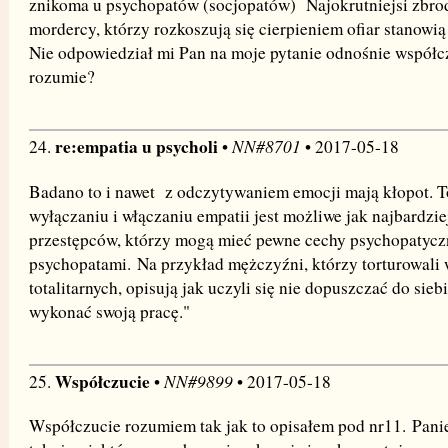
znikoma u psychopatów (socjopatów) Najokrutniejsi zbrodn
mordercy, którzy rozkoszują się cierpieniem ofiar stanowi
Nie odpowiedział mi Pan na moje pytanie odnośnie współcz
rozumie?
re:empatia u psycholi
NN#8701
24.
•
• 2017-05-18
Badano to i nawet z odczytywaniem emocji mają kłopot. To
wyłączaniu i włączaniu empatii jest możliwe jak najbardziej,
przestępców, którzy mogą mieć pewne cechy psychopatyczn
psychopatami. Na przykład mężczyźni, którzy torturowali
totalitarnych, opisują jak uczyli się nie dopuszczać do sieb
wykonać swoją pracę."
Współczucie
NN#9899
25.
•
• 2017-05-18
Współczucie rozumiem tak jak to opisałem pod nr11. Panie