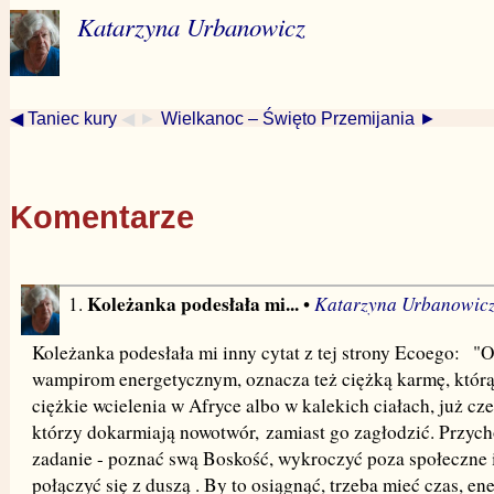
Katarzyna Urbanowicz
◀ Taniec kury
◀ ►
Wielkanoc – Święto Przemijania ►
Komentarze
Koleżanka podesłała mi...
Katarzyna Urbanowic
1.
•
Koleżanka podesłała mi inny cytat z tej strony Ecoego: "
wampirom energetycznym, oznacza też ciężką karmę, którą 
ciężkie wcielenia w Afryce albo w kalekich ciałach, już cz
którzy dokarmiają nowotwór, zamiast go zagłodzić. Przyc
zadanie - poznać swą Boskość, wykroczyć poza społeczne 
połączyć się z duszą . By to osiągnąć, trzeba mieć czas, ene