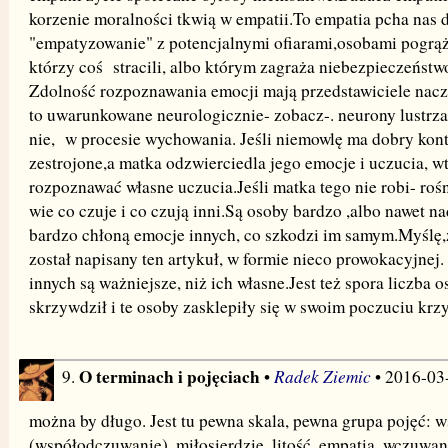
korzenie moralności tkwią w empatii.To empatia pcha nas
"empatyzowanie" z potencjalnymi ofiarami,osobami pogrą
którzy coś stracili, albo którym zagraża niebezpieczeństw
Zdolność rozpoznawania emocji mają przedstawiciele naczel
to uwarunkowane neurologicznie- zobacz-. neurony lustrzan
nie, w procesie wychowania. Jeśli niemowlę ma dobry konta
zestrojone,a matka odzwierciedla jego emocje i uczucia, w
rozpoznawać własne uczucia.Jeśli matka tego nie robi- roś
wie co czuje i co czują inni.Są osoby bardzo ,albo nawet n
bardzo chłoną emocje innych, co szkodzi im samym.Myślę,ż
został napisany ten artykuł, w formie nieco prowokacyjnej.
innych są ważniejsze, niż ich własne.Jest też spora liczba o
skrzywdził i te osoby zasklepiły się w swoim poczuciu krzy
O terminach i pojęciach
Radek Ziemic
9.
•
• 2016-03
można by długo. Jest tu pewna skala, pewna grupa pojęć: 
(współodczuwanie), miłosierdzie, litość, empatia, wczuwan