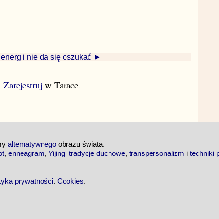
 energii nie da się oszukać ►
b
Zarejestruj
w Tarace.
emy
alternatywnego
obrazu świata.
ot
,
enneagram
,
Yijing
,
tradycje duchowe
,
transpersonalizm
i
techniki 
ityka prywatności
.
Cookies
.