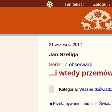
Ten tekst ↓
Zaloguj
↓
21 września 2012
Jan Szeliga
Serial:
Z obserwacji
...i wtedy przemówi
Kategoria:
Własne doświadc
◀ Przełamywanie tabu
◀ ►
Świata