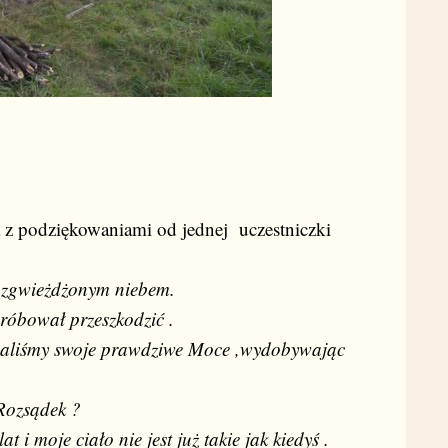
a z podziękowaniami od jednej uczestniczki
rozgwieżdżonym niebem.
róbował przeszkodzić .
ywaliśmy swoje prawdziwe Moce ,wydobywając
Rozsądek ?
 i moje ciało nie jest już takie jak kiedyś .