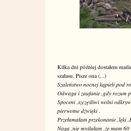
Kilka dni później dostałem mail
szałasu. Pisze ona (...)
Szaleństwo nocnej kąpieli pod 
Odwaga i zaufanie ,gdy rozum p
Spoceni ,szczęśliwi wolni odkr
pierwotne dźwięki .
Przełamałam przekonanie ,lęki ,
Naga ,nie myślałam ,że mam 60 lat