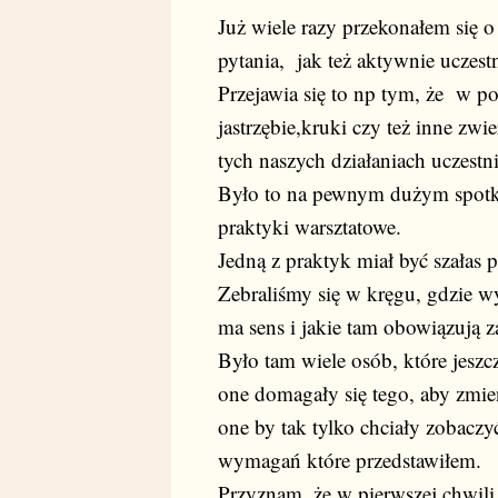
Już wiele razy przekonałem się 
pytania, jak też aktywnie uczest
Przejawia się to np tym, że w pob
jastrzębie,kruki czy też inne zwi
tych naszych działaniach uczestn
Było to na pewnym dużym spotka
praktyki warsztatowe.
Jedną z praktyk miał być szałas 
Zebraliśmy się w kręgu, gdzie wy
ma sens i jakie tam obowiązują z
Było tam wiele osób, które jeszc
one domagały się tego, aby zmie
one by tak tylko chciały zobaczy
wymagań które przedstawiłem.
Przyznam, że w pierwszej chwil