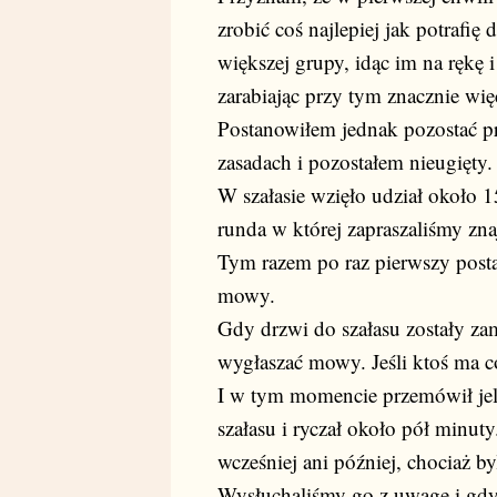
zrobić coś najlepiej jak potrafię 
większej grupy, idąc im na rękę 
zarabiając przy tym znacznie wię
Postanowiłem jednak pozostać p
zasadach i pozostałem nieugięty.
W szałasie wzięło udział około 1
runda w której zapraszaliśmy zn
Tym razem po raz pierwszy posta
mowy.
Gdy drzwi do szałasu zostały za
wygłaszać mowy. Jeśli ktoś ma c
I w tym momencie przemówił jel
szałasu i ryczał około pół minut
wcześniej ani później, chociaż b
Wysłuchaliśmy go z uwagę i gd