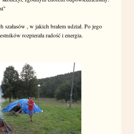
st"
ch szałasów , w jakich brałem udział. Po jego
stników rozpierała radość i energia.