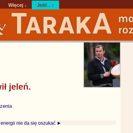
Więcej ↓
Jeśli... ↓
ł jeleń.
zenia
 energii nie da się oszukać ►