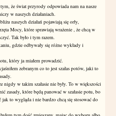
o tym, że świat przyrody odpowiada nam na nasze
niczy w naszych działaniach.
liżu naszych działań pojawiają się orły,
erzęta Mocy, które sprawiają wrażenie , że chcą w
iczyć. Tak było i tym razem.
niu, gdzie odbywały się różne wykłady i
potu, który ja miałem prowadzić.
jaśniłem zebranym co to jest szałas potów, jaki to
asady.
ze nigdy w takim szałasie nie były. To w większości
nić zasady, które będą panować w szałasie potu, bo
ć jak to wygląda i nie bardzo chcą się stosować do
i byłem tym dość zmieszany, mając do wyboru albo