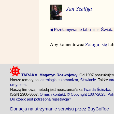
Jan Szeliga
◀ Przełamywanie tabu
◀ ►
Świata
Aby komentować
Zaloguj się
lu
TARAKA. Magazyn Rozwojowy
. Od 1997 poszukuj
Nasze tematy, to:
astrologia
,
szamanizm
,
Słowianie
. Także
tar
umysłem
.
Naszą firmową metodą jest neoszamańska
Twarda Ścieżka
.
ISSN 2300-9667.
O nas i kontakt
.
© Copyright 1997-2025
.
Pol
Do czego jest potrzebna rejestracja?
Donacja na utrzymanie serwisu przez BuyCoffee