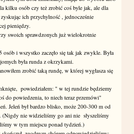
dla kilku osób czy też zrobić coś byle jak, ale dla
i zyskując ich przychylność , jednocześnie
cej pieniędzy.
rzy swoich sprawdzonych już wielokrotnie
5 osób i wszystko zaczęło się tak jak zwykle. Była
ajomych była runda z okrzykami.
nowiłem zrobić taką rundę, w której wygłasza się
mknięte, powiedziałem: " w tej rundzie będziemy
oś do powiedzenia, to niech teraz przemówi"
eń. Jeleń był bardzo blisko, może 200-300 m od
y. (Nigdy nie widzieliśmy go ani nie słyszeliśmy
yliśmy w tym miejscu ponad tydzień.)
y skończył, zgodnym chórem odpowiedzieliśmy: