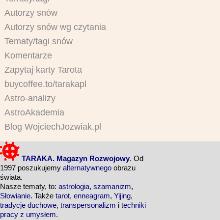
Autorzy snów
Autorzy snów wg czytania
Tematy/tagi snów
Komentarze
Zapytaj karty Tarota
buycoffee.to/tarakapl
Astro-analizy
AstroAkademia
Blog WojciechJozwiak.pl
TARAKA. Magazyn Rozwojowy
. Od
1997 poszukujemy
alternatywnego
obrazu
świata.
Nasze tematy, to:
astrologia
,
szamanizm
,
Słowianie
. Także
tarot
,
enneagram
,
Yijing
,
tradycje duchowe
,
transpersonalizm
i
techniki
pracy z umysłem
.