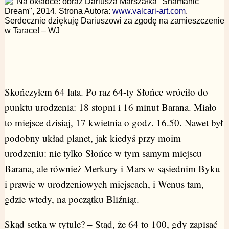
Na okładce: obraz Dariusza Marszałka "Shamanic
Dream", 2014. Strona Autora:
www.valcari-art.com
.
Serdecznie dziękuję Dariuszowi za zgodę na zamieszczenie
w Tarace! – WJ
Skończyłem 64 lata. Po raz 64-ty Słońce wróciło do
punktu urodzenia: 18 stopni i 16 minut Barana. Miało
to miejsce dzisiaj, 17 kwietnia o godz. 16.50. Nawet był
podobny układ planet, jak kiedyś przy moim
urodzeniu: nie tylko Słońce w tym samym miejscu
Barana, ale również Merkury i Mars w sąsiednim Byku
i prawie w urodzeniowych miejscach, i Wenus tam,
gdzie wtedy, na początku Bliźniąt.
Skąd setka w tytule? – Stąd, że 64 to 100, gdy zapisać