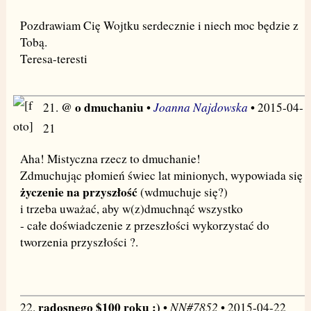
Pozdrawiam Cię Wojtku serdecznie i niech moc będzie z
Tobą.
Teresa-teresti
@ o dmuchaniu
Joanna Najdowska
21.
•
• 2015-04-
21
Aha! Mistyczna rzecz to dmuchanie!
Zdmuchując płomień świec lat minionych, wypowiada się
życzenie na przyszłość
(wdmuchuje się?)
i trzeba uważać, aby w(z)dmuchnąć wszystko
- całe doświadczenie z przeszłości wykorzystać do
tworzenia przyszłości ?.
radosnego $100 roku :)
NN#7852
22.
•
• 2015-04-22