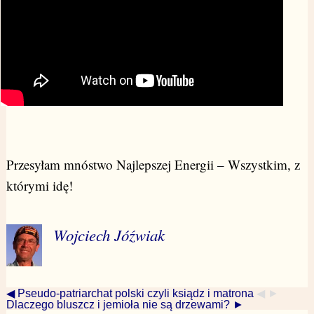
Przesyłam mnóstwo Najlepszej Energii – Wszystkim, z
którymi idę!
Wojciech Jóźwiak
◀ Pseudo-patriarchat polski czyli ksiądz i matrona
◀ ►
Dlaczego bluszcz i jemioła nie są drzewami? ►