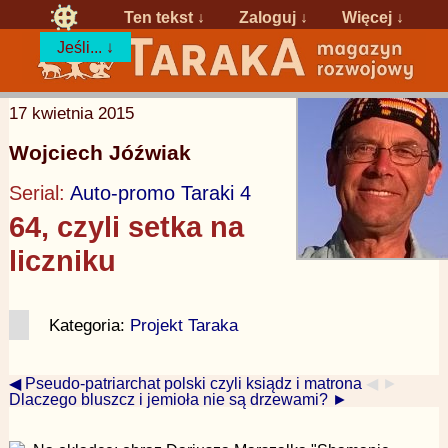
Ten tekst ↓
Zaloguj
↓
Więcej ↓
Jeśli... ↓
17 kwietnia 2015
Wojciech Jóźwiak
Serial:
Auto-promo Taraki 4
64, czyli setka na
liczniku
Kategoria:
Projekt Taraka
◀ Pseudo-patriarchat polski czyli ksiądz i matrona
◀ ►
Dlaczego bluszcz i jemioła nie są drzewami? ►