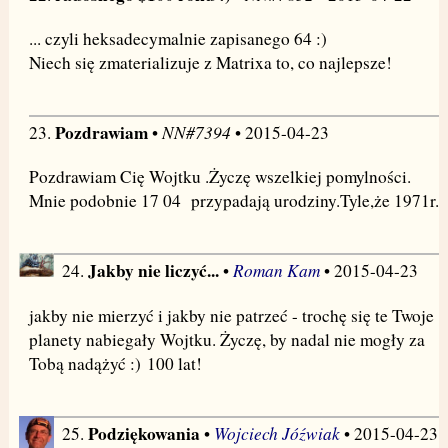
... czyli heksadecymalnie zapisanego 64 :)
Niech się zmaterializuje z Matrixa to, co najlepsze!
Pozdrawiam
NN#7394
23.
•
• 2015-04-23
Pozdrawiam Cię Wojtku .Życzę wszelkiej pomylności.
Mnie podobnie 17 04 przypadają urodziny.Tyle,że 1971r.
Jakby nie liczyć...
Roman Kam
24.
•
• 2015-04-23
jakby nie mierzyć i jakby nie patrzeć - trochę się te Twoje
planety nabiegały Wojtku. Życzę, by nadal nie mogły za
Tobą nadążyć :) 100 lat!
Podziękowania
Wojciech Jóźwiak
25.
•
• 2015-04-23