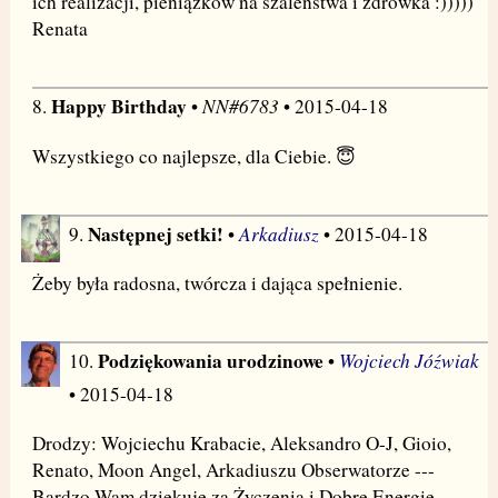
ich realizacji, pieniążków na szaleństwa i zdrówka :)))))
Renata
Happy Birthday
NN#6783
8.
•
• 2015-04-18
Wszystkiego co najlepsze, dla Ciebie. 😇
Następnej setki!
Arkadiusz
9.
•
• 2015-04-18
Żeby była radosna, twórcza i dająca spełnienie.
Podziękowania urodzinowe
Wojciech Jóźwiak
10.
•
• 2015-04-18
Drodzy: Wojciechu Krabacie, Aleksandro O-J, Gioio,
Renato, Moon Angel, Arkadiuszu Obserwatorze ---
Bardzo Wam dziękuję za Życzenia i Dobrę Energię.