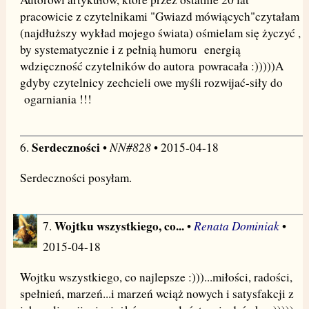
pracowicie z czytelnikami "Gwiazd mówiących"czytałam
(najdłuższy wykład mojego świata) ośmielam się życzyć ,
by systematycznie i z pełnią humoru energią
wdzięczność czytelników do autora powracała :)))))A
gdyby czytelnicy zechcieli owe myśli rozwijać-siły do
ogarniania !!!
Serdeczności
NN#828
6.
•
• 2015-04-18
Serdeczności posyłam.
Wojtku wszystkiego, co...
Renata Dominiak
7.
•
•
2015-04-18
Wojtku wszystkiego, co najlepsze :)))...miłości, radości,
spełnień, marzeń...i marzeń wciąż nowych i satysfakcji z