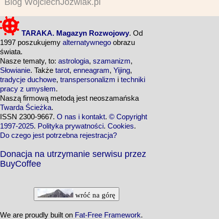
Blog WojciechJozwiak.pl
TARAKA. Magazyn Rozwojowy
. Od
1997 poszukujemy
alternatywnego
obrazu
świata.
Nasze tematy, to:
astrologia
,
szamanizm
,
Słowianie
. Także
tarot
,
enneagram
,
Yijing
,
tradycje duchowe
,
transpersonalizm
i
techniki
pracy z umysłem
.
Naszą firmową metodą jest neoszamańska
Twarda Ścieżka
.
ISSN 2300-9667.
O nas i kontakt
.
© Copyright
1997-2025
.
Polityka prywatności
.
Cookies
.
Do czego jest potrzebna rejestracja?
Donacja na utrzymanie serwisu przez
BuyCoffee
wróć na górę
We are proudly built on
Fat-Free Framework
.