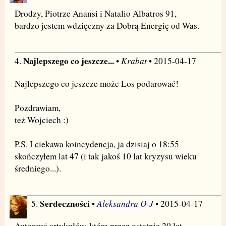
Drodzy, Piotrze Anansi i Natalio Albatros 91,
bardzo jestem wdzięczny za Dobrą Energię od Was.
Najlepszego co jeszcze...
Krabat
4.
•
• 2015-04-17
Najlepszego co jeszcze może Los podarować!
Pozdrawiam,
też Wojciech :)
P.S. I ciekawa koincydencja, ja dzisiaj o 18:55
skończyłem lat 47 (i tak jakoś 10 lat kryzysu wieku
średniego...).
Serdeczności
Aleksandra O-J
5.
•
• 2015-04-17
Autorowi artykułów, które przez ostatnie 20 lat