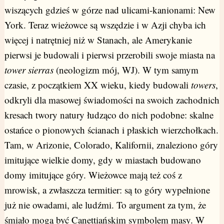
wiszących gdzieś w górze nad ulicami-kanionami: New
York. Teraz wieżowce są wszędzie i w Azji chyba ich
więcej i natrętniej niż w Stanach, ale Amerykanie
pierwsi je budowali i pierwsi przerobili swoje miasta na
tower sierras
(neologizm mój, WJ). W tym samym
czasie, z początkiem XX wieku, kiedy budowali
towers
,
odkryli dla masowej świadomości na swoich zachodnich
kresach twory natury łudząco do nich podobne: skalne
ostańce o pionowych ścianach i płaskich wierzchołkach.
Tam, w Arizonie, Colorado, Kalifornii, znaleziono góry
imitujące wielkie domy, gdy w miastach budowano
domy imitujące góry. Wieżowce mają też coś z
mrowisk, a zwłaszcza termitier: są to góry wypełnione
już nie owadami, ale ludźmi. To argument za tym, że
śmiało mogą być Canettiańskim symbolem masy. W