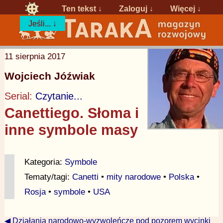
Ten tekst ↓
Zaloguj
↓
Więcej ↓
Jeśli... ↓
11 sierpnia 2017
Wojciech Jóźwiak
Serial:
Czytanie...
Canettiego. Słoma i
inne symbole masy
Kategoria:
Symbole
Tematy/tagi:
Canetti
•
mity narodowe
•
Polska
•
Rosja
•
symbole
•
USA
◀ Działania narodowo-wyzwoleńcze pod pozorem wycinki