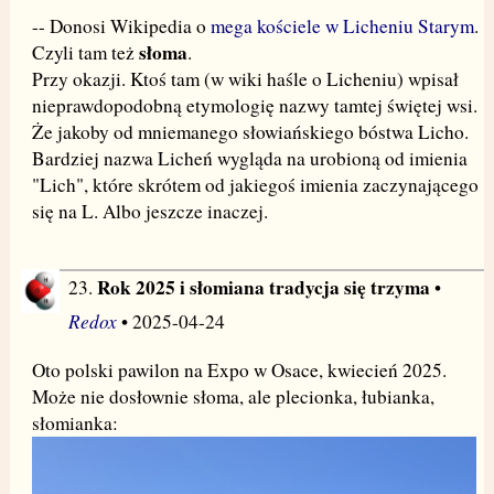
-- Donosi Wikipedia o
mega kościele w Licheniu Starym
.
słoma
Czyli tam też
.
Przy okazji. Ktoś tam (w wiki haśle o Licheniu) wpisał
nieprawdopodobną etymologię nazwy tamtej świętej wsi.
Że jakoby od mniemanego słowiańskiego bóstwa Licho.
Bardziej nazwa Licheń wygląda na urobioną od imienia
"Lich", które skrótem od jakiegoś imienia zaczynającego
się na L. Albo jeszcze inaczej.
Rok 2025 i słomiana tradycja się trzyma
23.
•
Redox
• 2025-04-24
Oto polski pawilon na Expo w Osace, kwiecień 2025.
Może nie dosłownie słoma, ale plecionka, łubianka,
słomianka: