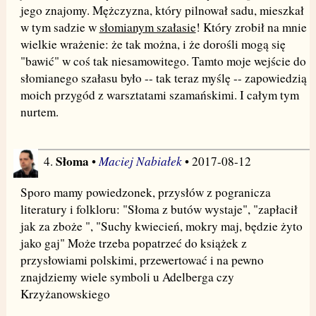
jego znajomy. Mężczyzna, który pilnował sadu, mieszkał
w tym sadzie w
słomianym szałasie
! Który zrobił na mnie
wielkie wrażenie: że tak można, i że dorośli mogą się
"bawić" w coś tak niesamowitego. Tamto moje wejście do
słomianego szałasu było -- tak teraz myślę -- zapowiedzią
moich przygód z warsztatami szamańskimi. I całym tym
nurtem.
Słoma
Maciej Nabiałek
4.
•
• 2017-08-12
Sporo mamy powiedzonek, przysłów z pogranicza
literatury i folkloru: "Słoma z butów wystaje", "zapłacił
jak za zboże ", "Suchy kwiecień, mokry maj, będzie żyto
jako gaj" Może trzeba popatrzeć do książek z
przysłowiami polskimi, przewertować i na pewno
znajdziemy wiele symboli u Adelberga czy
Krzyżanowskiego