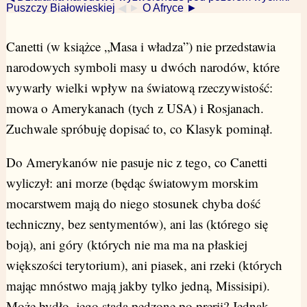
Puszczy Białowieskiej
◀ ►
O Afryce ►
Canetti (w książce „Masa i władza”) nie przedstawia
narodowych symboli masy u dwóch narodów, które
wywarły wielki wpływ na światową rzeczywistość:
mowa o Amerykanach (tych z USA) i Rosjanach.
Zuchwale spróbuję dopisać to, co Klasyk pominął.
Do Amerykanów nie pasuje nic z tego, co Canetti
wyliczył: ani morze (będąc światowym morskim
mocarstwem mają do niego stosunek chyba dość
techniczny, bez sentymentów), ani las (którego się
boją), ani góry (których nie ma ma na płaskiej
większości terytorium), ani piasek, ani rzeki (których
mając mnóstwo mają jakby tylko jedną, Missisipi).
Może bydło, jego stada pędzone po prerii? Jednak