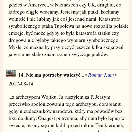
gdzieś w Ameryce,, w Niemczech czy UK, drugi tu, do
którego ciągle wracamy. Jesteśmy jak ptaki, kochamy
wolność i nie lubimy jak coś jest nad nami. Katastrofa
symbolicznego ptaka Tupolewa na nowo rozpaliła polskie
emocje, być może gdyby to była katastrofa statku czy
drogowa nie byłoby takiego wymiaru symbolicznego.
Myślę, że można by przytoczyć jeszcze kilka skojarzeń,
ja w sumie słabo znam życie i zwyczaje ptaków.
Nie ma potrzeby walczyć...
Roman Kam
14.
•
•
2017-08-14
...z archetypem Wojtku. Ja ruszyłem za P. Jerzym
przeciwko spolonizowaniu tego archetypu, dorabianiu
gęby nieudaczników narodowi, który ma powodów bez
liku do dumy. Ona jest potrzebna, aby nam było lepiej w
świecie, byśmy się nie kulili przed nikim. Ten kierunek,