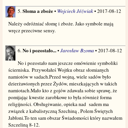
Słoma a zboże
Wojciech Jóźwiak
5.
•
• 2017-08-12
Należy odróżniać słomę i zboże. Jako symbole mają
wręcz przeciwne sensy.
No i pozostało...
Jarosław Bzoma
6.
•
• 2017-08-12
No i pozostało nam jeszcze omówienie symboliki
ścierniska. Przywołałeś Wojtku obraz słomianych
namiotów w sadach.Przed wojną, wiele sadów było
dzierżawionych przez Żydów, mieszkających w takich
namiotach.Mało kto z gojów zdawała sobie sprawę, że
pomijając kwestie zarobkowe to była również forma
religijności. Obsługiwanie, opieka nad sadem ma
związek z kabalistyczną Szechiną , Polem Świętych
Jabłoni.To ten sam obszar Świadomości który nazwałem
Szczeliną 8-12.