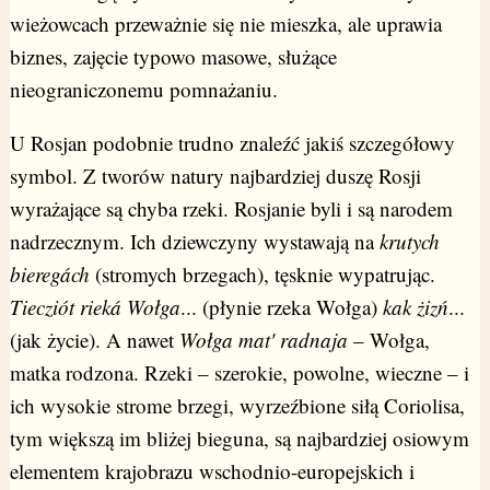
wieżowcach przeważnie się nie mieszka, ale uprawia
biznes, zajęcie typowo masowe, służące
nieograniczonemu pomnażaniu.
U Rosjan podobnie trudno znaleźć jakiś szczegółowy
symbol. Z tworów natury najbardziej duszę Rosji
wyrażające są chyba rzeki. Rosjanie byli i są narodem
nadrzecznym. Ich dziewczyny wystawają na
krutych
biereg
á
ch
(stromych brzegach), tęsknie wypatrując.
Tiecziót riek
á
Wołg
a
... (płynie rzeka Wołga)
kak żizń
...
(jak życie). A nawet
Wołga mat' radnaja
– Wołga,
matka rodzona. Rzeki – szerokie, powolne, wieczne – i
ich wysokie strome brzegi, wyrzeźbione siłą Coriolisa,
tym większą im bliżej bieguna, są najbardziej osiowym
elementem krajobrazu wschodnio-europejskich i