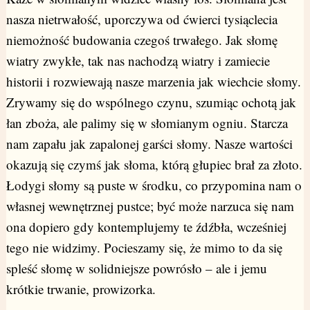
nasza nietrwałość, uporczywa od ćwierci tysiąclecia
niemożność budowania czegoś trwałego. Jak słomę
wiatry zwykłe, tak nas nachodzą wiatry i zamiecie
historii i rozwiewają nasze marzenia jak wiechcie słomy.
Zrywamy się do wspólnego czynu, szumiąc ochotą jak
łan zboża, ale palimy się w słomianym ogniu. Starcza
nam zapału jak zapalonej garści słomy. Nasze wartości
okazują się czymś jak słoma, którą głupiec brał za złoto.
Łodygi słomy są puste w środku, co przypomina nam o
własnej wewnętrznej pustce; być może narzuca się nam
ona dopiero gdy kontemplujemy te źdźbła, wcześniej
tego nie widzimy. Pocieszamy się, że mimo to da się
spleść słomę w solidniejsze powrósło – ale i jemu
krótkie trwanie, prowizorka.