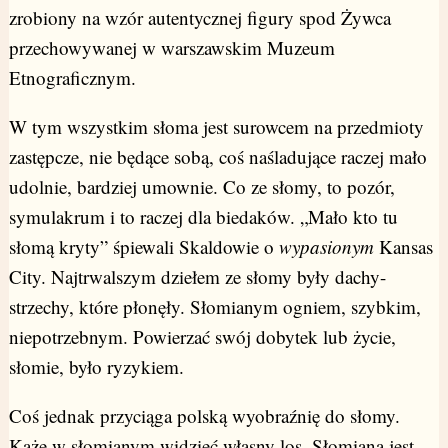
zrobiony na wzór autentycznej figury spod Żywca
przechowywanej w warszawskim Muzeum
Etnograficznym.
W tym wszystkim słoma jest surowcem na przedmioty
zastępcze, nie będące sobą, coś naśladujące raczej mało
udolnie, bardziej umownie. Co ze słomy, to pozór,
symulakrum i to raczej dla biedaków. „Mało kto tu
słomą kryty” śpiewali Skaldowie o
wypasionym
Kansas
City. Najtrwalszym dziełem ze słomy były dachy-
strzechy, które płonęły. Słomianym ogniem, szybkim,
niepotrzebnym. Powierzać swój dobytek lub życie,
słomie, było ryzykiem.
Coś jednak przyciąga polską wyobraźnię do słomy.
Każe w słomianym widzieć własny los. Słomiana jest