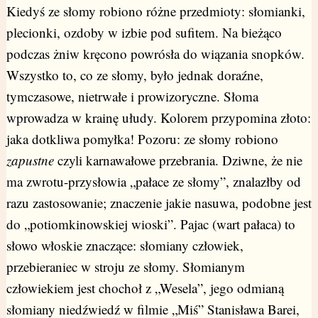
Kiedyś ze słomy robiono różne przedmioty: słomianki,
plecionki, ozdoby w izbie pod sufitem. Na bieżąco
podczas żniw kręcono powrósła do wiązania snopków.
Wszystko to, co ze słomy, było jednak doraźne,
tymczasowe, nietrwałe i prowizoryczne. Słoma
wprowadza w krainę ułudy. Kolorem przypomina złoto:
jaka dotkliwa pomyłka! Pozoru: ze słomy robiono
zapustne
czyli karnawałowe przebrania. Dziwne, że nie
ma zwrotu-przysłowia „pałace ze słomy”, znalazłby od
razu zastosowanie; znaczenie jakie nasuwa, podobne jest
do „potiomkinowskiej wioski”. Pajac (wart pałaca) to
słowo włoskie znaczące: słomiany człowiek,
przebieraniec w stroju ze słomy. Słomianym
człowiekiem jest chochoł z „Wesela”, jego odmianą
słomiany niedźwiedź w filmie „Miś” Stanisława Barei,