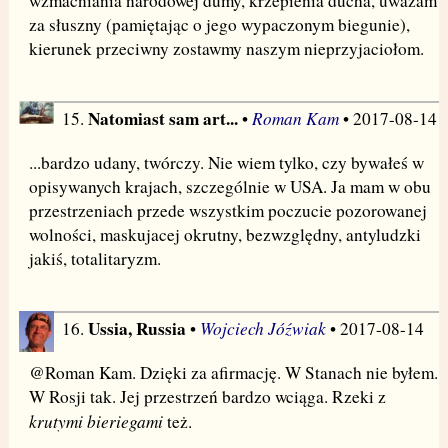
wzmacniania narodowej dumy, krzepienia ducha, uważam
za słuszny (pamiętając o jego wypaczonym biegunie),
kierunek przeciwny zostawmy naszym nieprzyjaciołom.
Natomiast sam art...
Roman Kam
15.
•
• 2017-08-14
...bardzo udany, twórczy. Nie wiem tylko, czy bywałeś w
opisywanych krajach, szczególnie w USA. Ja mam w obu
przestrzeniach przede wszystkim poczucie pozorowanej
wolności, maskujacej okrutny, bezwzględny, antyludzki
jakiś, totalitaryzm.
Ussia, Russia
Wojciech Jóźwiak
16.
•
• 2017-08-14
@Roman Kam. Dzięki za afirmację. W Stanach nie byłem.
W Rosji tak. Jej przestrzeń bardzo wciąga. Rzeki z
krutymi bieriegami
też.