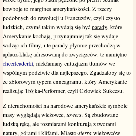
kowboje to margines amerykańskości. Z rzeczy
podobnych do rewolucji u Francuzów, czyli czysto
ludzkich, czymś takim wydają się być
parady
, które
Amerykanie kochają, przynajmniej tak się wydaje
widząc ich filmy, i te parady płynnie przechodzą w
aplauz-klakę adresowaną do zwycięzców: te namiętne
cheerleaderki
, niekłamany entuzjazm tłumów we
wspólnym podziwie dla najlepszego. Zgadzałoby się to
ze zbiorowym typem enneagramu, który Amerykanie
realizują: Trójka-Performer, czyli Człowiek Sukcesu.
Z nieruchomości na narodowe amerykańskie symbole
masy wyglądają wieżowce,
towers
. Są zbudowane
ludzką ręką, ale rozmiarami konkurują z tworami
natury, górami i klifami. Miasto-
sierra
wieżowców