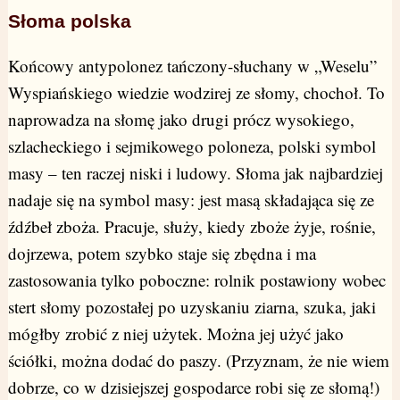
Słoma polska
Końcowy antypolonez tańczony-słuchany w „Weselu”
Wyspiańskiego wiedzie wodzirej ze słomy, chochoł. To
naprowadza na słomę jako drugi prócz wysokiego,
szlacheckiego i sejmikowego poloneza, polski symbol
masy – ten raczej niski i ludowy. Słoma jak najbardziej
nadaje się na symbol masy: jest masą składająca się ze
źdźbeł zboża. Pracuje, służy, kiedy zboże żyje, rośnie,
dojrzewa, potem szybko staje się zbędna i ma
zastosowania tylko poboczne: rolnik postawiony wobec
stert słomy pozostałej po uzyskaniu ziarna, szuka, jaki
mógłby zrobić z niej użytek. Można jej użyć jako
ściółki, można dodać do paszy. (Przyznam, że nie wiem
dobrze, co w dzisiejszej gospodarce robi się ze słomą!)