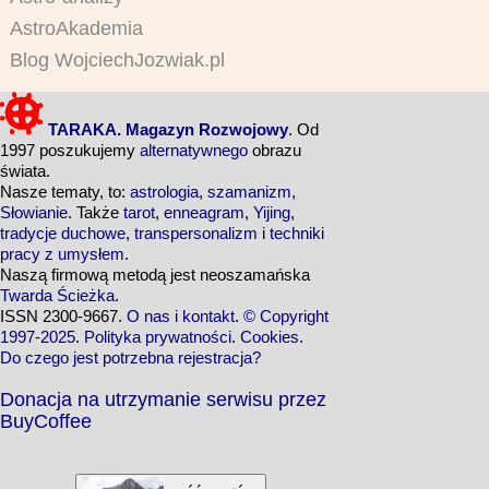
AstroAkademia
Blog WojciechJozwiak.pl
TARAKA. Magazyn Rozwojowy
. Od
1997 poszukujemy
alternatywnego
obrazu
świata.
Nasze tematy, to:
astrologia
,
szamanizm
,
Słowianie
. Także
tarot
,
enneagram
,
Yijing
,
tradycje duchowe
,
transpersonalizm
i
techniki
pracy z umysłem
.
Naszą firmową metodą jest neoszamańska
Twarda Ścieżka
.
ISSN 2300-9667.
O nas i kontakt
.
© Copyright
1997-2025
.
Polityka prywatności
.
Cookies
.
Do czego jest potrzebna rejestracja?
Donacja na utrzymanie serwisu przez
BuyCoffee