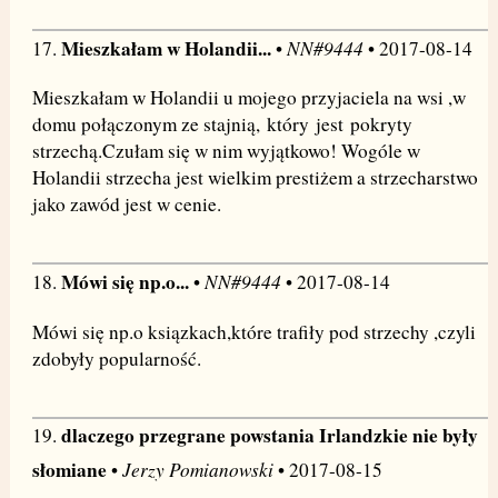
Mieszkałam w Holandii...
NN#9444
17.
•
• 2017-08-14
Mieszkałam w Holandii u mojego przyjaciela na wsi ,w
domu połączonym ze stajnią, który jest pokryty
strzechą.Czułam się w nim wyjątkowo! Wogóle w
Holandii strzecha jest wielkim prestiżem a strzecharstwo
jako zawód jest w cenie.
Mówi się np.o...
NN#9444
18.
•
• 2017-08-14
Mówi się np.o ksiązkach,które trafiły pod strzechy ,czyli
zdobyły popularność.
dlaczego przegrane powstania Irlandzkie nie były
19.
słomiane
Jerzy Pomianowski
•
• 2017-08-15