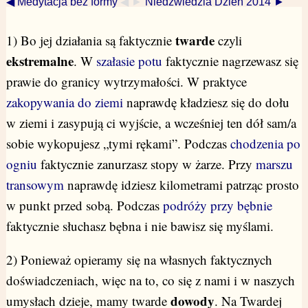
◀ Medytacja bez formy
◀ ►
Niedźwiedzia Dzień 2014 ►
twarde
1) Bo jej działania są faktycznie
czyli
ekstremalne
. W
szałasie potu
faktycznie nagrzewasz się
prawie do granicy wytrzymałości. W praktyce
zakopywania do ziemi
naprawdę kładziesz się do dołu
w ziemi i zasypują ci wyjście, a wcześniej ten dół sam/a
sobie wykopujesz „tymi rękami”. Podczas
chodzenia po
ogniu
faktycznie zanurzasz stopy w żarze. Przy
marszu
transowym
naprawdę idziesz kilometrami patrząc prosto
w punkt przed sobą. Podczas
podróży przy bębnie
faktycznie słuchasz bębna i nie bawisz się myślami.
2) Ponieważ opieramy się na własnych faktycznych
doświadczeniach, więc na to, co się z nami i w naszych
dowody
umysłach dzieje, mamy twarde
. Na Twardej