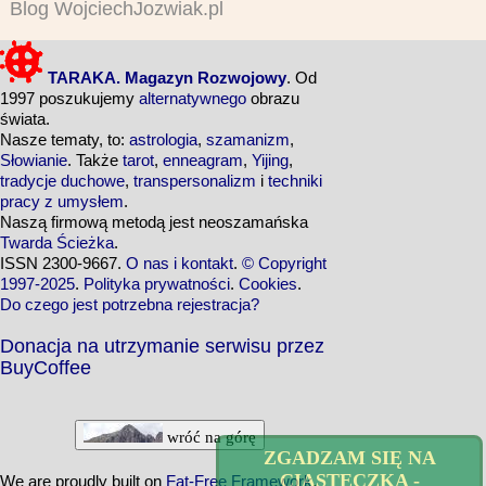
Blog WojciechJozwiak.pl
TARAKA. Magazyn Rozwojowy
. Od
1997 poszukujemy
alternatywnego
obrazu
świata.
Nasze tematy, to:
astrologia
,
szamanizm
,
Słowianie
. Także
tarot
,
enneagram
,
Yijing
,
tradycje duchowe
,
transpersonalizm
i
techniki
pracy z umysłem
.
Naszą firmową metodą jest neoszamańska
Twarda Ścieżka
.
ISSN 2300-9667.
O nas i kontakt
.
© Copyright
1997-2025
.
Polityka prywatności
.
Cookies
.
Do czego jest potrzebna rejestracja?
Donacja na utrzymanie serwisu przez
BuyCoffee
wróć na górę
ZGADZAM SIĘ NA
CIASTECZKA -
We are proudly built on
Fat-Free Framework
.