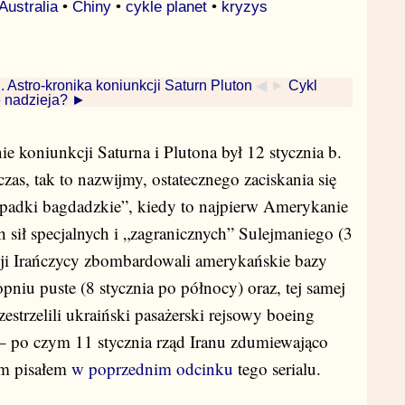
Australia
•
Chiny
•
cykle planet
•
kryzys
. Astro-kronika koniunkcji Saturn Pluton
◀ ►
Cykl
ze nadzieja? ►
ie koniunkcji Saturna i Plutona był 12 stycznia b.
zas, tak to nazwijmy, ostatecznego zaciskania się
ypadki bagdadzkie”, kiedy to najpierw Amerykanie
 sił specjalnych i „zagranicznych” Sulejmaniego (3
rsji Irańczycy zbombardowali amerykańskie bazy
opniu puste (8 stycznia po północy) oraz, tej samej
estrzelili ukraiński pasażerski rejsowy boeing
i – po czym 11 stycznia rząd Iranu zdumiewająco
ym pisałem
w poprzednim odcinku
tego serialu.