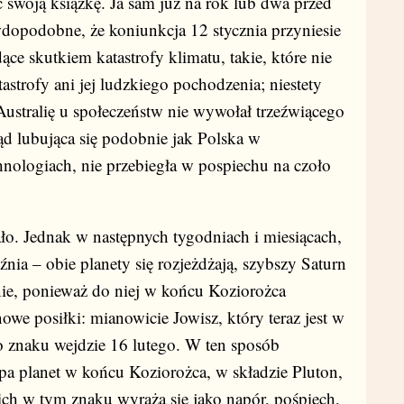
c swoją książkę. Ja sam już na rok lub dwa przed
wdopodobne, że koniunkcja 12 stycznia przyniesie
ące skutkiem katastrofy klimatu, takie, które nie
strofy ani jej ludzkiego pochodzenia; niestety
 Australię u społeczeństw nie wywołał trzeźwiącego
tąd lubująca się podobnie jak Polska w
nologiach, nie przebiegła w pospiechu na czoło
stało. Jednak w następnych tygodniach i miesiącach,
źnia – obie planety się rozjeżdżają, szybszy Saturn
nie, ponieważ do niej w końcu Koziorożca
nowe posiłki: mianowicie Jowisz, który teraz jest w
go znaku wejdzie 16 lutego. W ten sposób
upa planet w końcu Koziorożca, w składzie Pluton,
ich w tym znaku wyraża się jako napór, pośpiech,