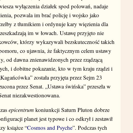
iesza wyłączenia działek spod polowań, nadaje
nia, pozwala im brać policję i wojsko jako
rzelby z tłumikiem i ordynuje kary więzienia dla
rzeszkadzają im w łowach. Ustawę przyjęto nie
ukowców, którzy wykazywali bezskuteczność takich
pomoru, co ujawnia, że faktycznym celem ustawy
dy, od dawna znienawidzonych przez rządzącą
ych, i dobitne pokazanie, kto w tym kraju rządzi i
„Kagańcówka” została przyjęta przez Sejm 23
rzucona przez Senat. „Ustawa świńska” przeszła w
Senat niezakwestionowana.
czas
epicentrum
koniunkcji Saturn Pluton dobrze
nfiguracji planet jest typowe i co odkrył i zestawił
zy książce “
Cosmos and Psyche
”. Podczas tych