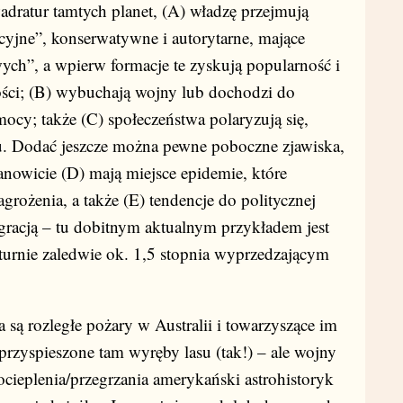
wadratur tamtych planet, (A) władzę przejmują
yjne”, konserwatywne i autorytarne, mające
ych”, a wpierw formacje te zyskują popularność i
ości; (B) wybuchają wojny lub dochodzi do
cy; także (C) społeczeństwa polaryzują się,
. Dodać jeszcze można pewne poboczne zjawiska,
anowicie (D) mają miejsce epidemie, które
rożenia, a także (E) tendencje do politycznej
egracją – tu dobitnym aktualnym przykładem jest
aturnie zaledwie ok. 1,5 stopnia wyprzedzającym
a są rozległe pożary w Australii i towarzyszące im
 przyspieszone tam wyręby lasu (tak!) – ale wojny
ocieplenia/przegrzania amerykański astrohistoryk