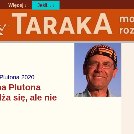
Więcej ↓
Jeśli... ↓
 Plutona 2020
na Plutona
a się, ale nie