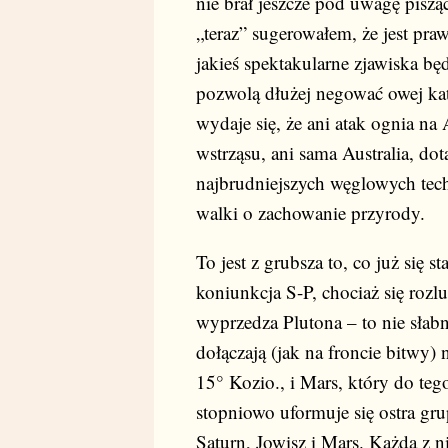
nie brał jeszcze pod uwagę piszą
„teraz” sugerowałem, że jest pra
jakieś spektakularne zjawiska będ
pozwolą dłużej negować owej kata
wydaje się, że ani atak ognia na
wstrząsu, ani sama Australia, do
najbrudniejszych węglowych tech
walki o zachowanie przyrody.
To jest z grubsza to, co już się 
koniunkcja S-P, chociaż się rozlu
wyprzedza Plutona – to nie słab
dołączają (jak na froncie bitwy) 
15° Kozio., i Mars, który do te
stopniowo uformuje się ostra gr
Saturn, Jowisz i Mars. Każda z n