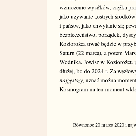
wzmożenie wysiłków, ciężka prac
jako używanie „ostrych środków” 
i państw, jako chwytanie się pe
bezpieczeństwo, porządek, dyscy
Koziorożca trwać będzie w przyb
Saturn (22 marca), a potem Mars
Wodnika. Jowisz w Koziorożcu p
dłużej, bo do 2024 r. Za węzłow
najgęstszy
, uznać można moment
Kosmogram na ten moment wklej
Równonoc 20 marca 2020 i najwi