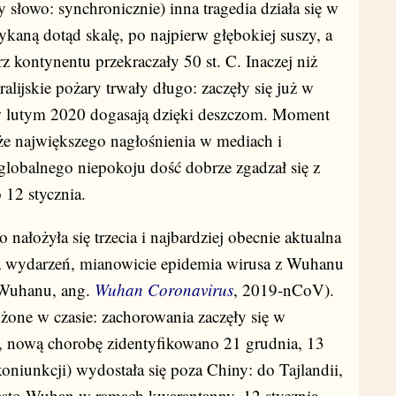
 słowo: synchronicznie) inna tragedia działa się w
tykaną dotąd skalę, po najpierw głębokiej suszy, a
z kontynentu przekraczały 50 st. C. Inaczej niż
tralijskie pożary trwały długo: zaczęły się już w
 w lutym 2020 dogasają dzięki deszczom. Moment
kże największego nagłośnienia w mediach i
 globalnego niepokoju dość dobrze zgadzał się z
12 stycznia.
o nałożyła się trzecia i najbardziej obecnie aktualna
a wydarzeń, mianowicie epidemia wirusa z Wuhanu
z Wuhanu, ang.
Wuhan Coronavirus
, 2019-nCoV).
ożone w czasie: zachorowania zaczęły się w
, nową chorobę zidentyfikowano 21 grudnia, 13
koniunkcji) wydostała się poza Chiny: do Tajlandii,
asto Wuhan w ramach kwarantanny. 12 stycznia