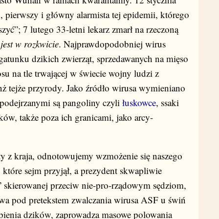
g
, pierwszy i główny alarmista tej epidemii, którego
zyć”; 7 lutego 33-letni lekarz zmarł na rzeczoną
a
jest w rozkwicie
. Najprawdopodobniej wirus
ś gatunku dzikich zwierząt, sprzedawanych na mięso
su na tle trwającej w świecie wojny ludzi z
anż tejże przyrody. Jako źródło wirusa wymieniano
 podejrzanymi są pangoliny czyli
łuskowce
, ssaki
ów, także poza ich granicami, jako arcy-
aty z kraja, odnotowujemy wzmożenie się naszego
które sejm przyjął, a prezydent skwapliwie
” skierowanej przeciw nie-pro-rządowym sędziom,
tawa pod pretekstem zwalczania wirusa ASF u świń
pienia dzików, zaprowadza masowe polowania