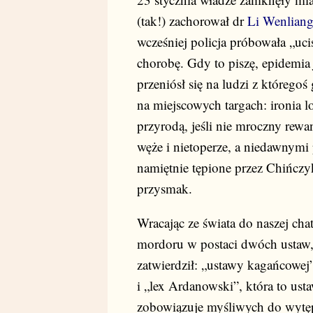
(tak!) zachorował dr
Li Wenlian
wcześniej policja próbowała „ucis
chorobę. Gdy to piszę, epidemi
przeniósł się na ludzi z którego
na miejscowych targach: ironia lo
przyrodą, jeśli nie mroczny rew
węże i nietoperze, a niedawnymi
namiętnie tępione przez Chińczyk
przysmak.
Wracając ze świata do naszej ch
mordoru w postaci dwóch ustaw, 
zatwierdził: „ustawy kagańcowej
i „lex Ardanowski”, która to us
zobowiązuje myśliwych do wytę