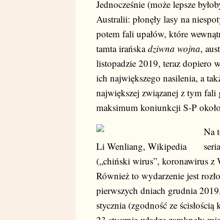
Jednocześnie (może lepsze byłoby
Australii: płonęły lasy na niespo
potem fali upałów, które wewnątr
tamta irańska
dziwna wojna
, aus
listopadzie 2019, teraz dopiero
ich największego nasilenia, a ta
największej związanej z tym fali
maksimum koniunkcji S-P około 
Na t
Li Wenliang, Wikipedia
seri
(„chiński wirus”, koronawirus 
Również to wydarzenie jest rozł
pierwszych dniach grudnia 2019
stycznia (zgodność ze ścisłością 
23 stycznia władze zamknęły mi