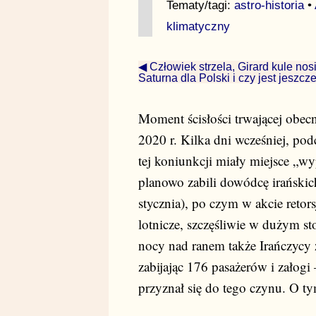
Tematy/tagi:
astro-historia
•
klimatyczny
◀ Człowiek strzela, Girard kule nosi
Saturna dla Polski i czy jest jeszc
Moment ścisłości trwającej obecn
2020 r. Kilka dni wcześniej, podc
tej koniunkcji miały miejsce „w
planowo zabili dowódcę irańskich
stycznia), po czym w akcie reto
lotnicze, szczęśliwie w dużym st
nocy nad ranem także Irańczycy z
zabijając 176 pasażerów i załog
przyznał się do tego czynu. O t