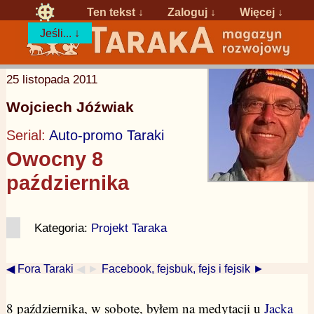
Ten tekst ↓
Zaloguj
↓
Więcej ↓
Jeśli... ↓
25 listopada 2011
Wojciech Jóźwiak
Serial:
Auto-promo Taraki
Owocny 8
października
Kategoria:
Projekt Taraka
◀ Fora Taraki
◀ ►
Facebook, fejsbuk, fejs i fejsik ►
8 października, w sobotę, byłem na medytacji u
Jacka