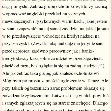
ciąg pomysłu. Zebrać grupę ochotników, którzy zechcą
wypracować angielski przekład na jedynych
niewdzięcznych i ryzykownych warunkach, jakie jestem
w stanie zapewnić: na tej samej zasadzie, na jakiej ja sam
w to przedsięwzięcie wchodzę: na kredyt nadziei na
przyszłe zyski. (Zwykle taką nadzieję ma jedynie sam
przedsiębiorca; zarówno pracownicy jak i banki-
kredytodawcy każą sobie za udział w przedsięwzięciu
płacić od razu, bez oglądania się na żadną „nadzieję”.)
Ale jak zebrać taka grupę, jak znaleźć ochotników?
Mógłbym po prostu zamieścić ogłoszenie w Tarace. Ale
przy takich ogłoszeniach zaraz problemem okazuje się
zarządzanie zgłoszeniami. Łatwo jest się w nich pogubić
i samych zgłaszających się na starcie zniechęcić. Dlatego
wolałem od początku ten projekt ująć w system. Takim