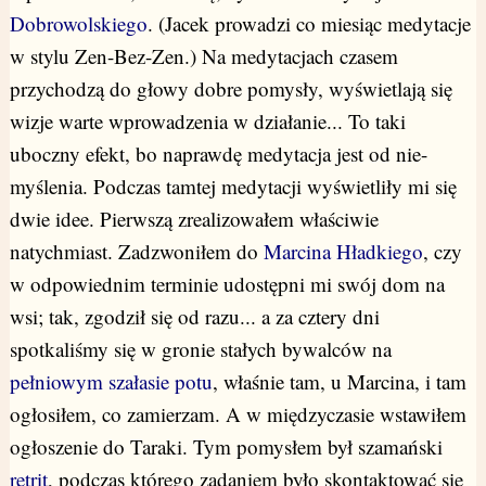
Dobrowolskiego
. (Jacek prowadzi co miesiąc medytacje
w stylu Zen-Bez-Zen.) Na medytacjach czasem
przychodzą do głowy dobre pomysły, wyświetlają się
wizje warte wprowadzenia w działanie... To taki
uboczny efekt, bo naprawdę medytacja jest od nie-
myślenia. Podczas tamtej medytacji wyświetliły mi się
dwie idee. Pierwszą zrealizowałem właściwie
natychmiast. Zadzwoniłem do
Marcina Hładkiego
, czy
w odpowiednim terminie udostępni mi swój dom na
wsi; tak, zgodził się od razu... a za cztery dni
spotkaliśmy się w gronie stałych bywalców na
pełniowym szałasie potu
, właśnie tam, u Marcina, i tam
ogłosiłem, co zamierzam. A w międzyczasie wstawiłem
ogłoszenie do Taraki. Tym pomysłem był szamański
retrit
, podczas którego zadaniem było skontaktować się