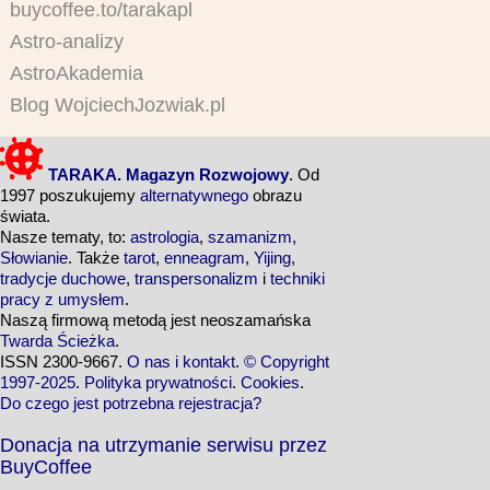
buycoffee.to/tarakapl
Astro-analizy
AstroAkademia
Blog WojciechJozwiak.pl
TARAKA. Magazyn Rozwojowy
. Od
1997 poszukujemy
alternatywnego
obrazu
świata.
Nasze tematy, to:
astrologia
,
szamanizm
,
Słowianie
. Także
tarot
,
enneagram
,
Yijing
,
tradycje duchowe
,
transpersonalizm
i
techniki
pracy z umysłem
.
Naszą firmową metodą jest neoszamańska
Twarda Ścieżka
.
ISSN 2300-9667.
O nas i kontakt
.
© Copyright
1997-2025
.
Polityka prywatności
.
Cookies
.
Do czego jest potrzebna rejestracja?
Donacja na utrzymanie serwisu przez
BuyCoffee