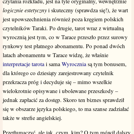
czytania rozkładu, jest na tyle oryginalny, wewnętrznie
logicznie estetyczny
i skuteczny (sprawdza się!), że wart
jest upowszechnienia również poza kręgiem polskich
czytelników Taraki. Po drugie, tarot wraz z wirtualną
wyrocznią jest tym, co w Tarace przeszło przez surowy
rynkowy test płatnego abonamentu. Po ponad dwóch
latach abonamentu w Tarace widzę, że właśnie
interpretacje tarota
i sama
Wyrocznia
są tym bonusem,
dla którego co dziesiąty zarejestrowany czytelnik
przekracza próg i decyduje się – mimo wszelkie
wielokrotnie opisywane i ubolewane przeszkody –
jednak zapłacić za dostęp. Skoro ten biznes sprawdził
się w obszarze języka polskiego, to ma szanse zadziałać
także w strefie angielskiej.
Przetłumaczyć, ale jak, czym, kim? O tym mówił dalszy