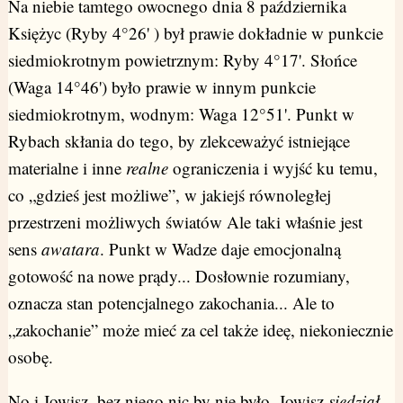
Na niebie tamtego owocnego dnia 8 października
Księżyc (Ryby 4°26' ) był prawie dokładnie w punkcie
siedmiokrotnym powietrznym: Ryby 4°17'. Słońce
(Waga 14°46') było prawie w innym punkcie
siedmiokrotnym, wodnym: Waga 12°51'. Punkt w
Rybach skłania do tego, by zlekceważyć istniejące
materialne i inne
realne
ograniczenia i wyjść ku temu,
co „gdzieś jest możliwe”, w jakiejś równoległej
przestrzeni możliwych światów Ale taki właśnie jest
sens
awatara
. Punkt w Wadze daje emocjonalną
gotowość na nowe prądy... Dosłownie rozumiany,
oznacza stan potencjalnego zakochania... Ale to
„zakochanie” może mieć za cel także ideę, niekoniecznie
osobę.
No i Jowisz, bez niego nic by nie było. Jowisz
siedział