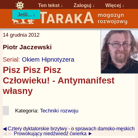
Ten tekst ↓
Zaloguj
↓
Więcej ↓
Jeśli... ↓
14 grudnia 2012
Piotr Jaczewski
Serial:
Okiem Hipnotyzera
Pisz Pisz Pisz
Człowieku! - Antymanifest
własny
Kategoria:
Techniki rozwoju
◀ Cztery dyktatorskie brzytwy - o sprawach damsko-męskich
◀ ►
Prowokujący niedźwiedź ćwierka ►