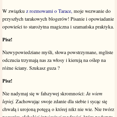
W związku
z rozmowami o Tarace,
moje wezwanie do
przyszłych tarakowych blogerów! Pisanie i opowiadanie
opowieści to starożytna magiczna i szamańska praktyka.
Pisz!
Niewypowiedziane myśli, słowa powstrzymane, mgliste
odczucia trzymają nas za włosy i kierują na oślep na
różne ściany. Szukasz guza ?
Pisz!
Nie nadymaj się w fałszywej skromności:
Ja wiem
lepiej.
Zachowując swoje zdanie dla siebie i sycąc się
chwałą i urojoną potęgą o której nikt nie wie. Nie twórz
pozorów
głębokiej intuicyjnej mądrości,
która podszyta