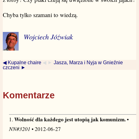
Chyba tylko szamani to wiedzą.
Wojciech Jóźwiak
◀ Kupalne chaire
◀ ►
Jasza, Marza i Nyja w Gnieźnie
czczeni ►
Komentarze
Wolność dla każdego jest utopią jak komunizm.
1.
•
NN#3201
• 2012-06-27