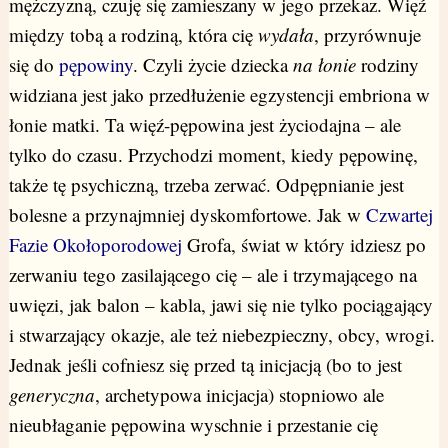
mężczyzną, czuję się zamieszany w jego przekaz. Więź
między tobą a rodziną, która cię
wydała
, przyrównuje
się do
pępowiny
. Czyli życie dziecka
na łonie
rodziny
widziana jest jako przedłużenie egzystencji embriona w
łonie matki. Ta więź-pępowina jest życiodajna – ale
tylko do czasu. Przychodzi moment, kiedy pępowinę,
także tę psychiczną, trzeba zerwać. Odpępnianie jest
bolesne a przynajmniej dyskomfortowe. Jak w
Czwartej
Fazie Okołoporodowej
Grofa, świat w który idziesz po
zerwaniu tego zasilającego cię – ale i trzymającego na
uwięzi, jak balon – kabla, jawi się nie tylko pociągający
i stwarzający okazje, ale też niebezpieczny, obcy, wrogi.
Jednak jeśli cofniesz się przed tą inicjacją (bo to jest
generyczna
, archetypowa inicjacja) stopniowo ale
nieubłaganie pępowina wyschnie i przestanie cię