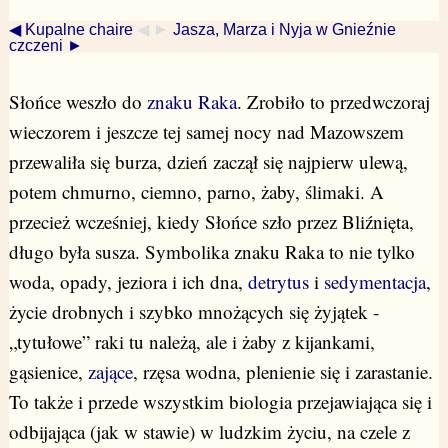
◀ Kupalne chaire
◀ ►
Jasza, Marza i Nyja w Gnieźnie
czczeni ►
Słońce weszło do
znaku Raka
. Zrobiło to przedwczoraj
wieczorem i jeszcze tej samej nocy nad Mazowszem
przewaliła się burza, dzień zaczął się najpierw ulewą,
potem chmurno, ciemno, parno, żaby, ślimaki. A
przecież wcześniej, kiedy Słońce szło przez Bliźnięta,
długo była susza. Symbolika znaku Raka to nie tylko
woda, opady, jeziora i ich dna,
detrytus
i
sedymentacja
,
życie drobnych i szybko mnożących się żyjątek -
„tytułowe” raki tu należą, ale i żaby z kijankami,
gąsienice,
zające
, rzęsa wodna, plenienie się i zarastanie.
To także i przede wszystkim biologia przejawiająca się i
odbijająca (jak w stawie) w ludzkim życiu, na czele z