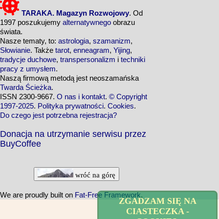
TARAKA. Magazyn Rozwojowy
. Od
1997 poszukujemy
alternatywnego
obrazu
świata.
Nasze tematy, to:
astrologia
,
szamanizm
,
Słowianie
. Także
tarot
,
enneagram
,
Yijing
,
tradycje duchowe
,
transpersonalizm
i
techniki
pracy z umysłem
.
Naszą firmową metodą jest neoszamańska
Twarda Ścieżka
.
ISSN 2300-9667.
O nas i kontakt
.
© Copyright
1997-2025
.
Polityka prywatności
.
Cookies
.
Do czego jest potrzebna rejestracja?
Donacja na utrzymanie serwisu przez
BuyCoffee
wróć na górę
We are proudly built on
Fat-Free Framework
.
ZGADZAM SIĘ NA
CIASTECZKA -