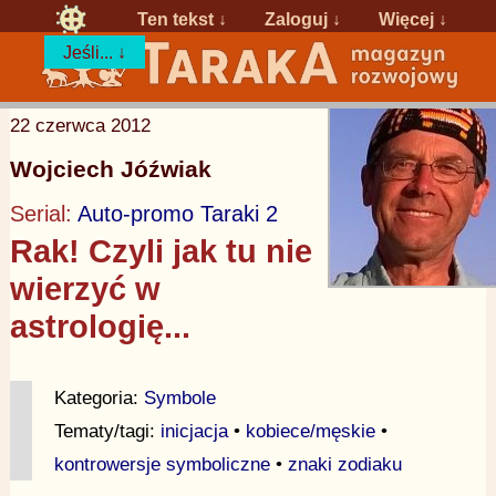
Ten tekst ↓
Zaloguj
↓
Więcej ↓
Jeśli... ↓
22 czerwca 2012
Wojciech Jóźwiak
Serial:
Auto-promo Taraki 2
Rak! Czyli jak tu nie
wierzyć w
astrologię...
Kategoria:
Symbole
Tematy/tagi:
inicjacja
•
kobiece/męskie
•
kontrowersje symboliczne
•
znaki zodiaku