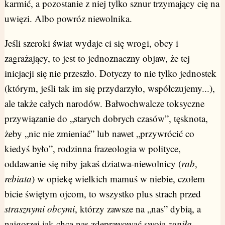
karmić, a pozostanie z niej tylko sznur trzymający cię na
uwięzi. Albo powróz niewolnika.
Jeśli szeroki świat wydaje ci się wrogi, obcy i
zagrażający, to jest to jednoznaczny objaw, że tej
inicjacji się nie przeszło. Dotyczy to nie tylko jednostek
(którym, jeśli tak im się przydarzyło, współczujemy...),
ale także całych narodów. Bałwochwalcze toksyczne
przywiązanie do „starych dobrych czasów”, tęsknota,
żeby „nic nie zmieniać” lub nawet „przywrócić co
kiedyś było”, rodzinna frazeologia w polityce,
oddawanie się niby jakaś dziatwa-niewolnicy (
rab
,
rebiata
) w opiekę wielkich mamuś w niebie, czołem
bicie świętym ojcom, to wszystko plus strach przed
strasznymi obcymi
, którzy zawsze na „nas” dybią, a
najgorzej jak chcą nas zdeprawować swoją
zgniłą