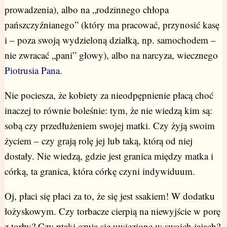
prowadzenia), albo na „rodzinnego chłopa
pańszczyźnianego” (który ma pracować, przynosić kasę
i – poza swoją wydzieloną działką, np. samochodem –
nie zwracać „pani” głowy), albo na narcyza, wiecznego
Piotrusia Pana
.
Nie pociesza, że kobiety za nieodpępnienie płacą choć
inaczej to równie boleśnie: tym, że nie wiedzą kim są:
sobą czy przedłużeniem swojej matki. Czy żyją swoim
życiem – czy grają rolę jej lub taką, którą od niej
dostały. Nie wiedzą, gdzie jest granica między matka i
córką, ta granica, która córkę czyni indywiduum.
Oj, płaci się płaci za to, że się jest ssakiem! W dodatku
łożyskowym. Czy torbacze cierpią na niewyjście w porę
z torby? Czy ptaki czują się uwięzione w swoich jajach?