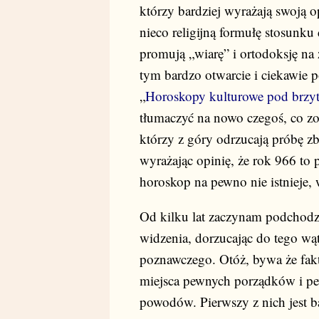
którzy bardziej wyrażają swoją o
nieco religijną formułę stosunk
promują „wiarę” i ortodoksję na 
tym bardzo otwarcie i ciekawie
„
Horoskopy kulturowe pod brz
tłumaczyć na nowo czegoś, co zos
którzy z góry odrzucają próbę 
wyrażając opinię, że rok 966 to 
horoskop na pewno nie istnieje,
Od kilku lat zaczynam podchodz
widzenia, dorzucając do tego wą
poznawczego. Otóż, bywa że fakty
miejsca pewnych porządków i p
powodów. Pierwszy z nich jest ba