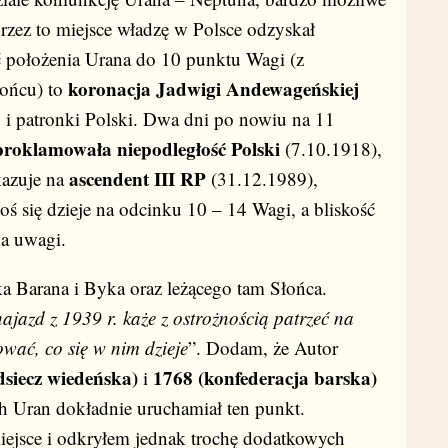
rzez to miejsce władzę w Polsce odzyskał
ć położenia Urana do 10 punktu Wagi (z
koronacja Jadwigi Andewageńskiej
łońcu) to
j i patronki Polski. Dwa dni po nowiu na 11
proklamowała niepodległość Polski
(7.10.1918),
ascendent III RP
kazuje na
(31.12.1989),
ś się dzieje na odcinku 10 – 14 Wagi, a bliskość
na uwagi.
 Barana i Byka oraz leżącego tam Słońca.
ajazd z 1939 r. każe z ostrożnością patrzeć na
wać, co się w nim dzieje
”. Dodam, że Autor
dsiecz wiedeńska)
1768 (konfederacja barska)
i
h Uran dokładnie uruchamiał ten punkt.
miejsce i odkryłem jednak trochę dodatkowych