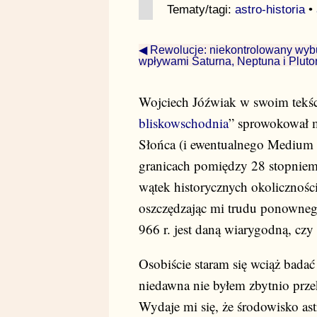
Tematy/tagi:
astro-historia
•
◀ Rewolucje: niekontrolowany wyb
wpływami Saturna, Neptuna i Plut
Wojciech Jóźwiak w swoim tekśc
bliskowschodnia
” sprowokował m
Słońca (i ewentualnego Medium Co
granicach pomiędzy 28 stopniem 
wątek historycznych okolicznośc
oszczędzając mi trudu ponownego
966 r. jest daną wiarygodną, czy 
Osobiście staram się wciąż badać 
niedawna nie byłem zbytnio prz
Wydaje mi się, że środowisko as