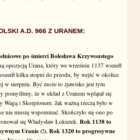
LSKI A.D. 966 Z URANEM:
ielnicowe
po śmierci Bolesława Krzywoustego
ną opozycją Urana, który we wrześniu 1137 wszedł
oszedł kilka stopni do przodu, by wejść w okolice
ej w sierpniu. Być może to zjawisko jest tym
dy pomyślimy, że w układ z Uranem wplątał się
y Wagą i Skorpionem. Jak ważną rzeczą było w
cowe nie muszę wspominać. Skończyło się ono po
Rok 1138 to
ronował się Władysław Łokietek.
sywnym Uranie (!). Rok 1320 to progresywne