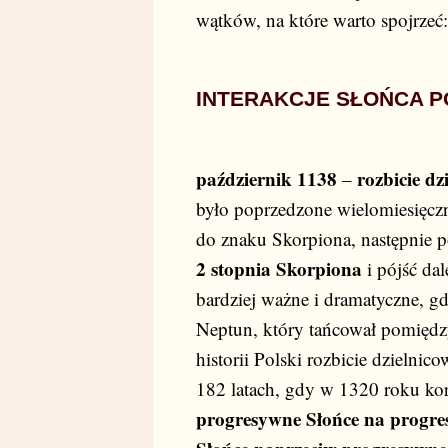
wątków, na które warto spojrzeć:
INTERAKCJE SŁOŃCA PO
październik 1138
rozbicie dz
–
było poprzedzone wielomiesięcz
do znaku Skorpiona, następnie p
2 stopnia Skorpiona
i pójść dal
bardziej ważne i dramatyczne, g
Neptun, który tańcował pomiędz
historii Polski rozbicie dzielni
182 latach, gdy w 1320 roku ko
progresywne Słońce na progre