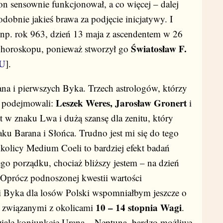
on sensownie funkcjonował, a co więcej – dalej
odobnie jakieś brawa za podjęcie inicjatywy. I
 np. rok 963, dzień 13 maja z ascendentem w 26
Światosław F.
 horoskopu, ponieważ stworzył go
U
].
na i pierwszych Byka. Trzech astrologów, którzy
Leszek Weres, Jarosław Gronert
o podejmowali:
i
t w znaku Lwa i dużą szansę dla zenitu, który
ku Barana i Słońca. Trudno jest mi się do tego
okolicy Medium Coeli to bardziej efekt badań
go porządku, chociaż bliższy jestem – na dzień
. Oprócz podnoszonej kwestii wartości
i Byka dla losów Polski wspomniałbym jeszcze o
10 – 14 stopnia Wagi
 związanymi z okolicami
.
ale koniunkcję Urana – Neptuna, bardzo możliwe