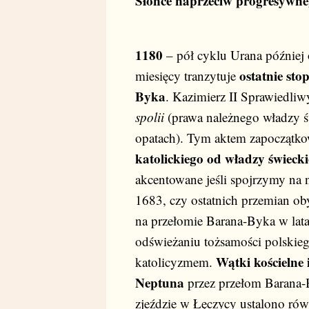
Słońce naprzeciw progresywne
1180
– pół cyklu Urana później
ostatnie st
miesięcy tranzytuje
Byka
. Kazimierz II Sprawiedliw
spolii
(prawa należnego władzy ś
opatach). Tym aktem zapoczątk
katolickiego od władzy świecki
akcentowane jeśli spojrzymy na 
1683, czy ostatnich przemian ob
na przełomie Barana-Byka w lata
odświeżaniu tożsamości polskieg
Wątki kościelne i
katolicyzmem.
Neptuna
przez przełom Barana
zjeździe w Łęczycy ustalono rów