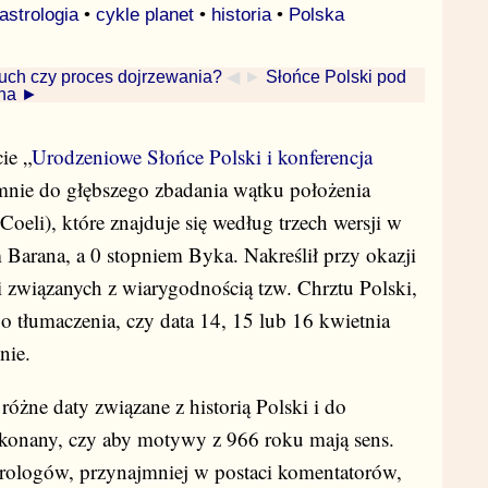
astrologia
•
cykle planet
•
historia
•
Polska
uch czy proces dojrzewania?
◀ ►
Słońce Polski pod
ona ►
ie „
Urodzeniowe Słońce Polski i konferencja
nie do głębszego zbadania wątku położenia
eli), które znajduje się według trzech wersji w
Barana, a 0 stopniem Byka. Nakreślił przy okazji
i związanych z wiarygodnością tzw. Chrztu Polski,
 tłumaczenia, czy data 14, 15 lub 16 kwietnia
nie.
różne daty związane z historią Polski i do
ekonany, czy aby motywy z 966 roku mają sens.
trologów, przynajmniej w postaci komentatorów,