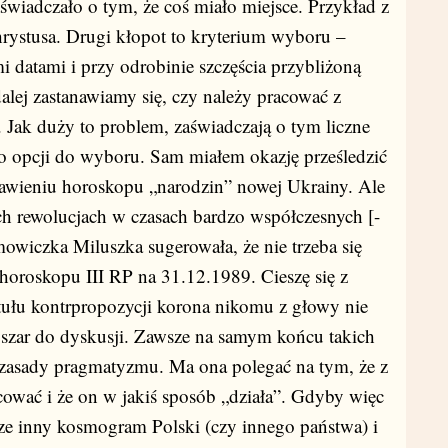
aświadczało o tym, że coś miało miejsce. Przykład z
hrystusa. Drugi kłopot to kryterium wyboru –
 datami i przy odrobinie szczęścia przybliżoną
alej zastanawiamy się, czy należy pracować z
Jak duży to problem, zaświadczają o tym liczne
ro opcji do wyboru. Sam miałem okazję prześledzić
awieniu horoskopu „narodzin” nowej Ukrainy. Ale
h rewolucjach w czasach bardzo współczesnych [-
owiczka Miluszka sugerowała, że nie trzeba się
 horoskopu III RP na 31.12.1989. Cieszę się z
ytułu kontrpropozycji korona nikomu z głowy nie
bszar do dyskusji. Zawsze na samym końcu takich
zasady pragmatyzmu. Ma ona polegać na tym, że z
wać i że on w jakiś sposób „działa”. Gdyby więc
cze inny kosmogram Polski (czy innego państwa) i