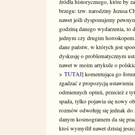
źródła historycznego, które by z
brzegu: tzw. narodziny Jezusa C
nawet jeśli dysponujemy pewnymi
godziną danego wydarzenia, to d
jednym czy drugim horoskopem. 
dane państw, w których jest spo
dyskusję o problematycznym ust
nawet w moim artykule o polskic
>
TUTAJ
] komentująca go forum
zgadzać z propozycją ustawienia
odmiennych opinii, przecież z t
spada, tylko pojawia się nowy o
rozmów odwołuję się jednak do 
danym kosmogramem da się praco
ktoś wymyślił nawet dzisiaj jesz