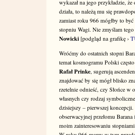
wykazał na jego przykładzie, że 
działa, to należą mu się prawdop
zamiast roku 966 mógłby to być
stopniu Wagi. Nie zmyślam tego
Nowicki
[podgląd na grafikę ›
T
Wróćmy do ostatnich stopni Bara
temat kosmogramu Polski częst
Rafał Prinke
, sugerują ascenden
znajdować by się mógł blisko zna
rzetelnie odnieść, czy Słońce w 
własnych czy rodzaj symboliczne
dzisiejszy – pierwszej koncepcji
obserwacyjnej przełomu Barana 
moim zainteresowaniu stopniami
W roku 966 mamy w tym przedzi