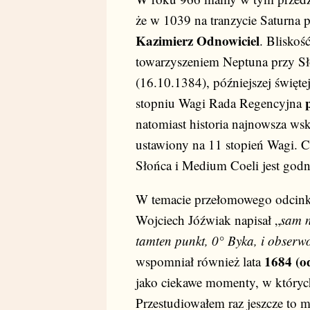
że w 1039 na tranzycie Saturna p
Kazimierz Odnowiciel
. Bliskoś
towarzyszeniem Neptuna przy S
(16.10.1384), późniejszej święte
stopniu Wagi Rada Regencyjna
natomiast historia najnowsza ws
ustawiony na 11 stopień Wagi. Co
Słońca i Medium Coeli jest god
W temacie przełomowego odcinka
Wojciech Jóźwiak napisał „
sam n
tamten punkt, 0° Byka, i obserwo
1684 (o
wspomniał również lata
jako ciekawe momenty, w któryc
Przestudiowałem raz jeszcze to 