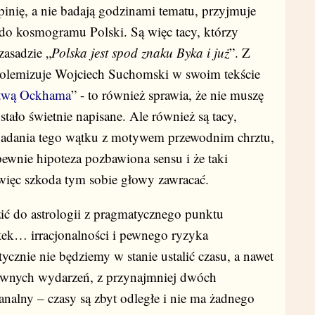
pinię, a nie badają godzinami tematu, przyjmuje
u do kosmogramu Polski. Są więc tacy, którzy
zasadzie „
Polska jest spod znaku Byka i już
”. Z
 polemizuje Wojciech Suchomski w swoim tekście
ytwą Ockhama
” - to również sprawia, że nie muszę
tało świetnie napisane. Ale również są tacy,
zbadania tego wątku z motywem przewodnim chrztu,
pewnie hipoteza pozbawiona sensu i że taki
 więc szkoda tym sobie głowy zawracać.
ić do astrologii z pragmatycznego punktu
tek… irracjonalności i pewnego ryzyka
cznie nie będziemy w stanie ustalić czasu, a nawet
ewnych wydarzeń, z przynajmniej dwóch
nalny – czasy są zbyt odległe i nie ma żadnego