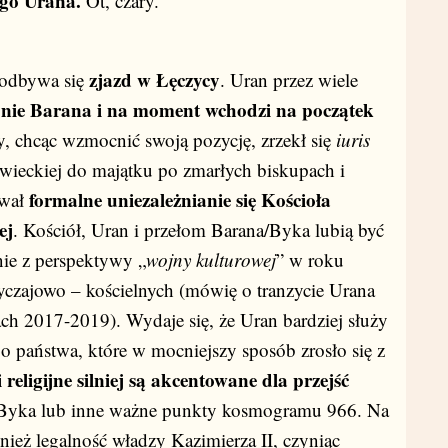
go Urana.
Ot, czary.
zjazd w Łęczycy
 odbywa się
. Uran przez wiele
opnie Barana i na moment wchodzi na początek
y, chcąc wzmocnić swoją pozycję, zrzekł się
iuris
wieckiej do majątku po zmarłych biskupach i
formalne uniezależnianie się Kościoła
ował
ej
. Kościół, Uran i przełom Barana/Byka lubią być
nie z perspektywy „
wojny kulturowej
” w roku
yczajowo – kościelnych (mówię o tranzycie Urana
ch 2017-2019). Wydaje się, że Uran bardziej służy
o państwa, które w mocniejszy sposób zrosło się z
 religijne silniej są akcentowane dla przejść
-Byka lub inne ważne punkty kosmogramu 966. Na
nież legalność władzy Kazimierza II, czyniąc