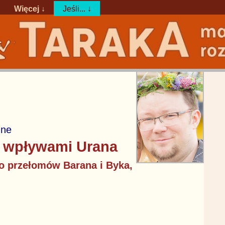
Więcej ↓
Jeśli... ↓
zne
d wpływami Urana
do przełomów Barana i Byka,