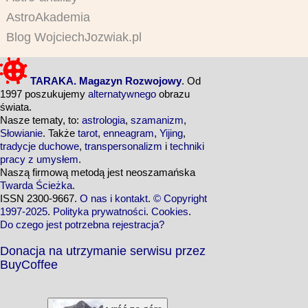
AstroAkademia
Blog WojciechJozwiak.pl
TARAKA. Magazyn Rozwojowy
. Od
1997 poszukujemy
alternatywnego
obrazu
świata.
Nasze tematy, to:
astrologia
,
szamanizm
,
Słowianie
. Także
tarot
,
enneagram
,
Yijing
,
tradycje duchowe
,
transpersonalizm
i
techniki
pracy z umysłem
.
Naszą firmową metodą jest neoszamańska
Twarda Ścieżka
.
ISSN 2300-9667.
O nas i kontakt
.
© Copyright
1997-2025
.
Polityka prywatności
.
Cookies
.
Do czego jest potrzebna rejestracja?
Donacja na utrzymanie serwisu przez
BuyCoffee