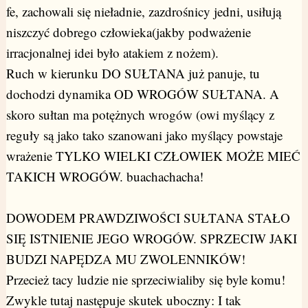
fe, zachowali się nieładnie, zazdrośnicy jedni, usiłują
niszczyć dobrego człowieka(jakby podważenie
irracjonalnej idei było atakiem z nożem).
Ruch w kierunku DO SUŁTANA już panuje, tu
dochodzi dynamika OD WROGÓW SUŁTANA. A
skoro sułtan ma potężnych wrogów (owi myślący z
reguły są jako tako szanowani jako myślący powstaje
wrażenie TYLKO WIELKI CZŁOWIEK MOŻE MIEĆ
TAKICH WROGÓW. buachachacha!
DOWODEM PRAWDZIWOŚCI SUŁTANA STAŁO
SIĘ ISTNIENIE JEGO WROGÓW. SPRZECIW JAKI
BUDZI NAPĘDZA MU ZWOLENNIKÓW!
Przecież tacy ludzie nie sprzeciwialiby się byle komu!
Zwykle tutaj następuje skutek uboczny: I tak