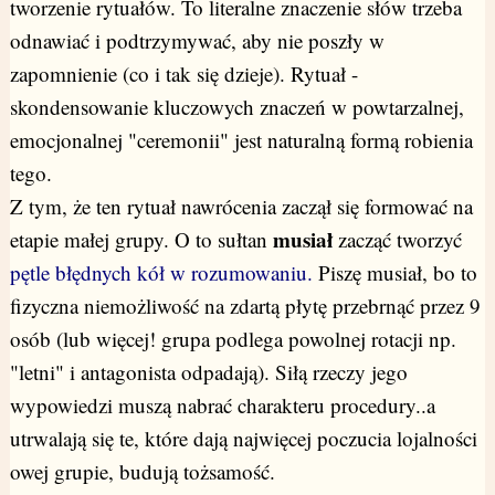
tworzenie rytuałów.
To literalne znaczenie słów trzeba
odnawiać i podtrzymywać, aby nie poszły w
zapomnienie (co i tak się dzieje). Rytuał -
skondensowanie kluczowych znaczeń w powtarzalnej,
emocjonalnej "ceremonii" jest naturalną formą robienia
tego.
Z tym, że ten rytuał nawrócenia zaczął się formować na
musiał
etapie małej grupy. O to sułtan
zacząć tworzyć
pętle błędnych kół w rozumowaniu.
Piszę musiał, bo to
fizyczna niemożliwość na zdartą płytę przebrnąć przez 9
osób (lub więcej! grupa podlega powolnej rotacji np.
"letni" i antagonista odpadają). Siłą rzeczy jego
wypowiedzi muszą nabrać charakteru procedury..a
utrwalają się te, które dają najwięcej poczucia lojalności
owej grupie, budują tożsamość.