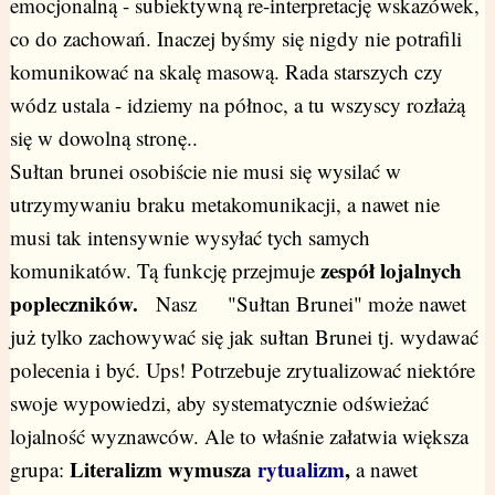
emocjonalną - subiektywną re-interpretację wskazówek,
co do zachowań. Inaczej byśmy się nigdy nie potrafili
komunikować na skalę masową. Rada starszych czy
wódz ustala - idziemy na północ, a tu wszyscy rozłażą
się w dowolną stronę..
Sułtan brunei osobiście nie musi się wysilać w
utrzymywaniu braku metakomunikacji, a nawet nie
musi tak intensywnie wysyłać tych samych
zespół lojalnych
komunikatów. Tą funkcję przejmuje
popleczników.
Nasz "Sułtan Brunei" może nawet
już tylko zachowywać się jak sułtan Brunei tj. wydawać
polecenia i być. Ups! Potrzebuje zrytualizować niektóre
swoje wypowiedzi, aby systematycznie odświeżać
lojalność wyznawców. Ale to właśnie załatwia większa
Literalizm wymusza
rytualizm
,
grupa:
a nawet