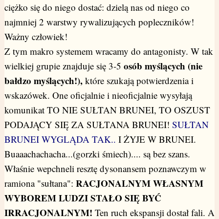
ciężko się do niego dostać: dzielą nas od niego co
najmniej 2 warstwy rywalizujących popleczników!
Ważny człowiek!
Z tym makro systemem wracamy do antagonisty. W tak
osób myślących (nie
wielkiej grupie znajduje się 3-5
bałdzo myślących!),
które szukają potwierdzenia i
wskazówek. One oficjalnie i nieoficjalnie wysyłają
komunikat TO NIE SUŁTAN BRUNEI, TO OSZUST
PODAJĄCY SIĘ ZA SUŁTANA BRUNEI!
SUŁTAN
BRUNEI WYGLĄDA TAK..
I ŻYJE W BRUNEI.
Buaaachachacha...(gorzki śmiech).... są bez szans.
Właśnie wepchneli resztę dysonansem poznawczym w
RACJONALNYM WŁASNYM
ramiona "sułtana":
WYBOREM LUDZI STAŁO SIĘ BYĆ
IRRACJONALNYM!
Ten ruch ekspansji dostał fali. A