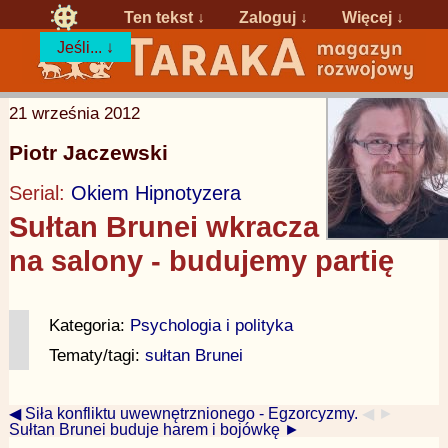
Ten tekst ↓
Zaloguj
↓
Więcej ↓
Jeśli... ↓
21 września 2012
Piotr Jaczewski
Serial:
Okiem Hipnotyzera
Sułtan Brunei wkracza
na salony - budujemy partię
Kategoria:
Psychologia i polityka
Tematy/tagi:
sułtan Brunei
◀ Siła konfliktu uwewnętrznionego - Egzorcyzmy.
◀ ►
Sułtan Brunei buduje harem i bojówkę ►