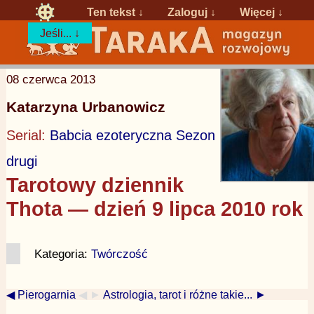
Ten tekst ↓
Zaloguj
↓
Więcej ↓
Jeśli... ↓
08 czerwca 2013
Katarzyna Urbanowicz
Serial:
Babcia ezoteryczna Sezon
drugi
Tarotowy dziennik
Thota — dzień 9 lipca 2010 rok
Kategoria:
Twórczość
◀ Pierogarnia
◀ ►
Astrologia, tarot i różne takie... ►