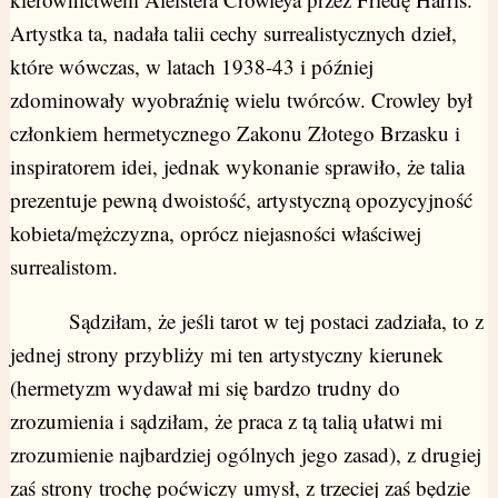
Artystka ta, nadała talii cechy surrealistycznych dzieł,
które wówczas, w latach 1938-43 i później
zdominowały wyobraźnię wielu twórców. Crowley był
członkiem hermetycznego Zakonu Złotego Brzasku i
inspiratorem idei, jednak wykonanie sprawiło, że talia
prezentuje pewną dwoistość, artystyczną opozycyjność
kobieta/mężczyzna, oprócz niejasności właściwej
surrealistom.
Sądziłam, że jeśli tarot w tej postaci zadziała, to z
jednej strony przybliży mi ten artystyczny kierunek
(hermetyzm wydawał mi się bardzo trudny do
zrozumienia i sądziłam, że praca z tą talią ułatwi mi
zrozumienie najbardziej ogólnych jego zasad), z drugiej
zaś strony trochę poćwiczy umysł, z trzeciej zaś będzie