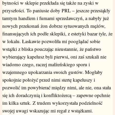
bytności w sklepie przekłada się także na zyski w
przyszłości. To paniusie doby PRL – jeszcze przesiąkły
tamtym handlem i fumami sprzedawczyń, a nabyły już
nowych przekonań żon dobrze sytuowanych mężów,
finansujących ich podłe sklepiki, z estetyki bazar tyle, że
w lokalu. Łaskawie pozwoliła mi pooglądać sobie
wstążki z bliska pouczając nieustannie, że państwo
wybierający kapelusz byli pierwsi, oni zaś szukali nie
wiadomo czego, raczej małżeńskiego sporu i
wzajemnego upokarzania swoich gustów. Mogłaby
spokojnie położyć przed nimi stertę kapeluszy i
pozwolić im powybierać między nimi, ale nie, ona stała
się ich doradczynią i konfliktożercą – zapewne opchnie
im kilka sztuk. Z trudem wykorzystała podzielność
swojej uwagi wskazując mi regał z wstążkami.