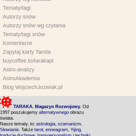
Tematy/tagi
Autorzy snów
Autorzy snów wg czytania
Tematy/tagi snów
Komentarze
Zapytaj karty Tarota
buycoffee.to/tarakapl
Astro-analizy
AstroAkademia
Blog WojciechJozwiak.pl
TARAKA. Magazyn Rozwojowy
. Od
1997 poszukujemy
alternatywnego
obrazu
świata.
Nasze tematy, to:
astrologia
,
szamanizm
,
Słowianie
. Także
tarot
,
enneagram
,
Yijing
,
tradycje duchowe
,
transpersonalizm
i
techniki