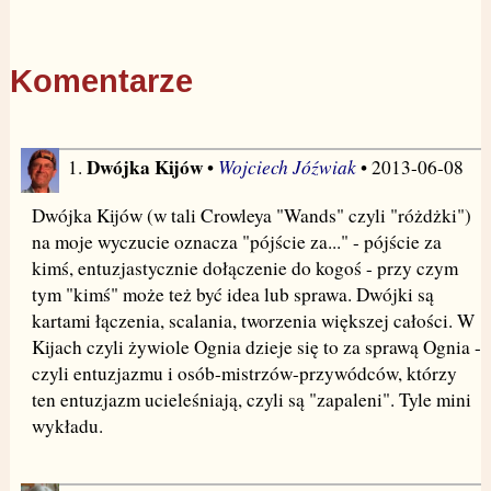
Komentarze
Dwójka Kijów
Wojciech Jóźwiak
1.
•
• 2013-06-08
Dwójka Kijów (w tali Crowleya "Wands" czyli "różdżki")
na moje wyczucie oznacza "pójście za..." - pójście za
kimś, entuzjastycznie dołączenie do kogoś - przy czym
tym "kimś" może też być idea lub sprawa. Dwójki są
kartami łączenia, scalania, tworzenia większej całości. W
Kijach czyli żywiole Ognia dzieje się to za sprawą Ognia -
czyli entuzjazmu i osób-mistrzów-przywódców, którzy
ten entuzjazm ucieleśniają, czyli są "zapaleni". Tyle mini
wykładu.