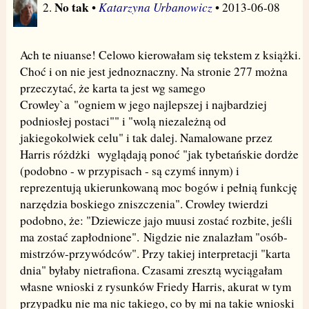
No tak
Katarzyna Urbanowicz
2.
•
• 2013-06-08
Ach te niuanse! Celowo kierowałam się tekstem z książki.
Choć i on nie jest jednoznaczny. Na stronie 277 można
przeczytać, że karta ta jest wg samego
Crowley`a "ogniem w jego najlepszej i najbardziej
podniosłej postaci"" i "wolą niezależną od
jakiegokolwiek celu" i tak dalej. Namalowane przez
Harris różdżki wyglądają ponoć "jak tybetańskie dordże
(podobno - w przypisach - są czymś innym) i
reprezentują ukierunkowaną moc bogów i pełnią funkcję
narzędzia boskiego zniszczenia". Crowley twierdzi
podobno, że: "Dziewicze jajo muusi zostać rozbite, jeśli
ma zostać zapłodnione". Nigdzie nie znalazłam "osób-
mistrzów-przywódców". Przy takiej interpretacji "karta
dnia" byłaby nietrafiona. Czasami zresztą wyciągałam
własne wnioski z rysunków Friedy Harris, akurat w tym
przypadku nie ma nic takiego, co by mi na takie wnioski