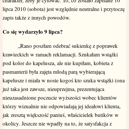
charakter, żeby je cytować. To, co zostało zapisane 10
lipca 2010 (sobota) jest względnie neutralne i przytoczę
zapis także z innych powodów.
Co się wydarzyło 9 lipca?
„Rano poszłam odebrać sukienkę z poprawek
krawieckich w ramach reklamacji. Szukałam wstążki
pod kolor do kapelusza, ale nie kupiłam, kobieta z
pasmanterii była zajęta młodą parą wybierającą
kapelusze i miała w nosie kogoś kto szuka wstążki (ona
już taka jest zawsze, nieuprzejma, prezentująca
nieuzasadnione poczucie wyższości wobec klientów
którzy wizualnie nie odpowiadają jej ideałowi klienta,
jak zresztą większość paniuś, właścicielek butików w
okolicy. Jeszcze nie wpadły na to, że satysfakcja z