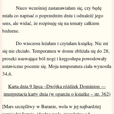
Nieco wcześniej zastanawiałam się, czy będę
miała co napisać o poprzednim dniu i odnaleźć jego
sens, ale widać, że rozpisuję się na tematy całkiem
bzdurne.
Do wieczora leżałam i czytałam książkę. Nic mi
się nie chciało. Temperatura w domu zbliżała się do 28,
proszki usuwające ból nogi i kręgosłupa powodowały
ustawiczne pocenie się. Moja temperatura ciała wynosiła
34,6.
Karta dnia 9 lipca –Dwójka różdżek Dominion —
interpretacja karty dnia (w oparciu o książkę – str. 362)
[Mars szczęśliwy w Baranie, wola w jej najbardziej
wzniosłej formie, idealną wolą, niezależną od