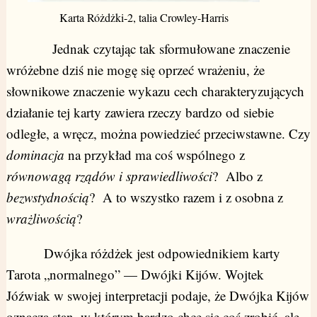
Karta Różdżki-2, talia Crowley-Harris
Jednak czytając tak sformułowane znaczenie
wróżebne dziś nie mogę się oprzeć wrażeniu, że
słownikowe znaczenie wykazu cech charakteryzujących
działanie tej karty zawiera rzeczy bardzo od siebie
odległe, a wręcz, można powiedzieć przeciwstawne. Czy
dominacja
na przykład ma coś wspólnego z
równowagą rządów i sprawiedliwości
? Albo z
bezwstydnością
? A to wszystko razem i z osobna z
wrażliwością
?
Dwójka różdżek jest odpowiednikiem karty
Tarota „normalnego” — Dwójki Kijów. Wojtek
Jóźwiak w swojej interpretacji podaje, że Dwójka Kijów
oznacza stan, w którym bardzo chce się coś zrobić, ale