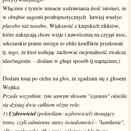
Włącznie z tym(w temacie uzdrawiania dość istotne), że
w obrębie sugestii posthipnotycznych łatwiej wtedyo
placebo
niż nocebo. Większość z kiepskich efektów,
które nakręcają chore wizje i nawrócenia na czyjąś moc,
sekciarskie pranie mózgu to efekt konfliktu przekonań
tj. tego, że ktoś usiłując zachować racjonalność zwalcza
idee/sugestie - dodam w głupi sposób tj napięciem;)
Dodam tutaj po cichu na głos, że zgadzam się z głosem
Wojtka:
Przede wszystkim: tym samym słowem "szaman" określa
się dzisiaj dwie całkiem różne role:
Uzdrowiciel
1)
(pokreślam: uzdrowiciel) stosujący
trans, czyli odmienne stany świadomości - "kamłanie",
albo ayahuaska albo inne, zależnie od kultury;