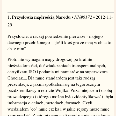
Przysłowia mądrością Narodu
NN#6172
1.
•
• 2012-11-
29
Przysłowie, a raczej powiedzenie pierwsze - mojego
dawnego przełożonego - "jeśli ktoś gra ze mną w ch..a to
ch..z nim".
Piotr, nie wymagam mapy drogowej po krainie
nieświadomości, doświadczeniach transpersonalnych,
certyfikatu ISO i podania mi namiarów na superwizora...
Chociaż.... Dla mnie standardem jest taki rodzaj
prezentacji, z jakim spotkałem się na tegorocznym
październikowym retricie Wojtka. Poza miejscem i osobą
prowadzącego (którego można było zidentyfikować) była
informacja o celach, metodach, formach. Czyli
wiedziałem "co" mnie czeka i w jakie rejony może mnie
zaprowadzić. Znajomi reagowali sceptycznie - a pytania