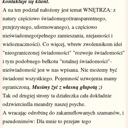
kontaktuje się klient.
A na ten podział nałożony jest temat WNĘTRZA: z
natury częściowo świadomego(transparentnego,
przejrzystego, uformowanego), a częściowo
nieświadomego(pełnego zamieszania, niejasności i
wieloznaczności).
Co więcej, wbrew zwolennikom idei
"nieograniczonej świadomości" "rozwoju świadomości"
i tym podobnego bełkotu "totalnej świadomości"-
nieświadomość jest w nas wpisana. Nie możemy być
świadomi wszystkiego. Pojemność uzwojenia mamy
Musimy żyć z własną głupotą ;)
ograniczoną.
Tak od drugiej strony ta działeczka cała dokładnie
odzwierciedla meandry naszej psyche.
A wracając odrobinę do zakamuflowanych szamanów, i
pseudonimów: Dla mnie to przejaw tego