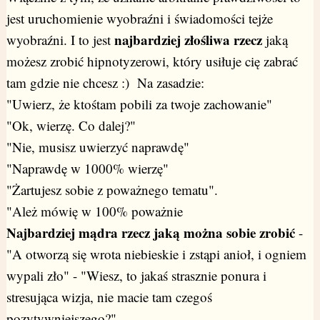
jest uruchomienie wyobraźni i świadomości tejże
najbardziej złośliwa rzecz
wyobraźni. I to jest
jaką
możesz zrobić hipnotyzerowi, który usiłuje cię zabrać
tam gdzie nie chcesz :) Na zasadzie:
"Uwierz, że ktośtam pobili za twoje zachowanie"
"Ok, wierzę. Co dalej?"
"Nie, musisz uwierzyć naprawdę"
"Naprawdę w 1000% wierzę"
"Żartujesz sobie z poważnego tematu".
"Ależ mówię w 100% poważnie
Najbardziej mądra rzecz jaką można sobie zrobić
-
"A otworzą się wrota niebieskie i zstąpi anioł, i ogniem
wypali zło" - "Wiesz, to jakaś strasznie ponura i
stresująca wizja, nie macie tam czegoś
pozytywniejszego?"