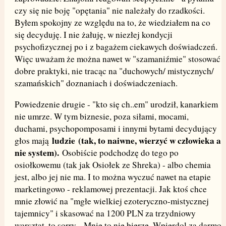
czy się nie boję "opętania" nie należały do rzadkości.
Byłem spokojny ze względu na to, że wiedziałem na co
się decyduję. I nie żałuję, w niezłej kondycji
psychofizycznej po i z bagażem ciekawych doświadczeń.
Więc uważam że można nawet w "szamaniźmie" stosować
dobre praktyki, nie tracąc na "duchowych/ mistycznych/
szamańskich" doznaniach i doświadczeniach.
Powiedzenie drugie - "kto się ch..em" urodził, kanarkiem
nie umrze. W tym biznesie, poza siłami, mocami,
duchami, psychopomposami i innymi bytami decydujący
ludzie
(tak, to naiwne, wierzyć w człowieka a
głos mają
nie system).
Osobiście podchodzę do tego po
osiołkowemu (tak jak Osiołek ze Shreka) - albo chemia
jest, albo jej nie ma. I to można wyczuć nawet na etapie
marketingowo - reklamowej prezentacji. Jak ktoś chce
mnie złowić na "mgłe wielkiej ezoteryczno-mistycznej
tajemnicy" i skasować na 1200 PLN za trzydniowy
warsztat, to sorry... Mnie to nie bierze. Wpierdol za darmo