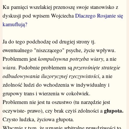
Ku pamięci wszelakiej przenoszę swoje stanowisko z
dyskusji pod wpisem Wojciecha
Dlaczego Rosjanie się
kamuflują?
Ja do tego podchodzę od drugiej strony tj.
ewentualnego "niszczącego" psyche, życie wpływu.
Problemem jest
kompulsywna potrzeba wiary
, a nie
wiara.
Podobnie problemem są
przerośnięte strategie
odbudowywania iluzorycznej rzeczywistości
, a nie
zdolność ludzi do wchodzenia w indywidualny i
grupowy trans i wierzenia w cokolwiek.
Problemem nie jest tu oszustwo (tu narzędzie jest
głupota.
oczywiste- prawo), czy brak czyiś zdolności a
Czysto ludzka, życiowa głupota.
Włącznie z tym, że uznanie arbitralne prawdziwości to