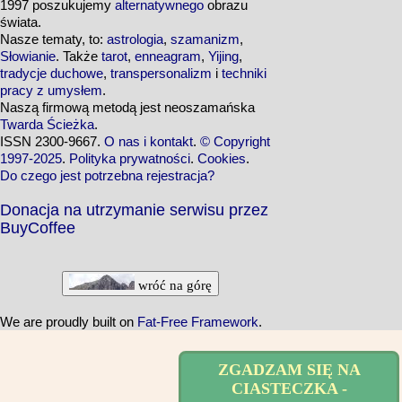
1997 poszukujemy
alternatywnego
obrazu
świata.
Nasze tematy, to:
astrologia
,
szamanizm
,
Słowianie
. Także
tarot
,
enneagram
,
Yijing
,
tradycje duchowe
,
transpersonalizm
i
techniki
pracy z umysłem
.
Naszą firmową metodą jest neoszamańska
Twarda Ścieżka
.
ISSN 2300-9667.
O nas i kontakt
.
© Copyright
1997-2025
.
Polityka prywatności
.
Cookies
.
Do czego jest potrzebna rejestracja?
Donacja na utrzymanie serwisu przez
BuyCoffee
wróć na górę
We are proudly built on
Fat-Free Framework
.
ZGADZAM SIĘ NA
CIASTECZKA -