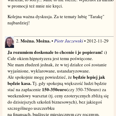
w promocji też mnie nie kręci.
Kolejna ważna dyskusja. Za te tematy lubię "Tarakę"
najbardziej!
Można. Można.
Piotr Jaczewski
2.
•
• 2012-11-29
Ja rozumiem doskonale to chcenie i je popieram! :)
Całe okiem hipnotyzera jest temu poświęcone.
Nie mam złudzeń jednak, że w tej działce coś zostanie
wyjaśnione, wyklarowane, ustandaryzowane.
będzie lepiej jak
Ale spokojnie mogę powiedzieć, że
będzie kasa.
Tj. gdy spokojną większość ludzi będzie
150-350euro
stać na zapłacenie
(czy 350-750euro) za
weekendowy warsztat (tj. ceny ezoterycznych zbliżą się
do dzisiejszych szkoleń biznesowych), bez jakiegoś
szczególnego uszczerbku
na finansach, budżecie miesięcznym czy rocznym.