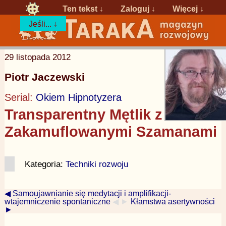
Ten tekst ↓
Zaloguj
↓
Więcej ↓
Jeśli... ↓
29 listopada 2012
Piotr Jaczewski
Serial:
Okiem Hipnotyzera
Transparentny Mętlik z
Zakamuflowanymi Szamanami
Kategoria:
Techniki rozwoju
◀ Samoujawnianie się medytacji i amplifikacji-
wtajemniczenie spontaniczne
◀ ►
Kłamstwa asertywności
►