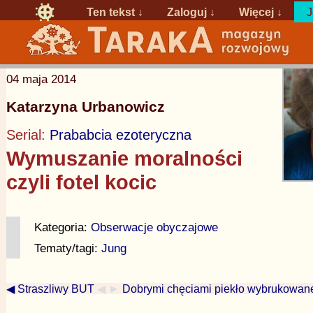
Ten tekst ↓
Zaloguj
↓
Więcej ↓
J
04 maja 2014
Katarzyna Urbanowicz
Serial:
Prababcia ezoteryczna
Wymuszanie moralności
czyli fotel kocic
Kategoria:
Obserwacje obyczajowe
Tematy/tagi:
Jung
◀ Straszliwy BUT
◀ ►
Dobrymi chęciami piekło wybrukowa