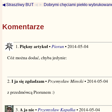
◀ Straszliwy BUT
◀ ►
Dobrymi chęciami piekło wybrukowa
Komentarze
Piękny artykuł
Piorun
1.
•
• 2014-05-04
Cóż można dodać, chyba jedynie:
I ja się zgdadzam
Przemysław Mirecki
2.
•
• 2014-05-04
z przedmówcą Piorunem :)
A ja nie
Przemysław Kapałka
3.
•
• 2014-05-04