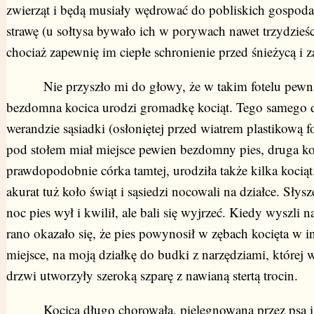
zwierząt i będą musiały wędrować do pobliskich gospoda
strawę (u sołtysa bywało ich w porywach nawet trzydzieści
chociaż zapewnię im ciepłe schronienie przed śnieżycą i z
Nie przyszło mi do głowy, że w takim fotelu pewn
bezdomna kocica urodzi gromadkę kociąt. Tego samego 
werandzie sąsiadki (osłoniętej przed wiatrem plastikową fo
pod stołem miał miejsce pewien bezdomny pies, druga ko
prawdopodobnie córka tamtej, urodziła także kilka kociąt
akurat tuż koło świąt i sąsiedzi nocowali na działce. Słysze
noc pies wył i kwilił, ale bali się wyjrzeć. Kiedy wyszli 
rano okazało się, że pies powynosił w zębach kocięta w i
miejsce, na moją działkę do budki z narzędziami, której
drzwi utworzyły szeroką szparę z nawianą stertą trocin.
Kocica długo chorowała, pielęgnowana przez psa i