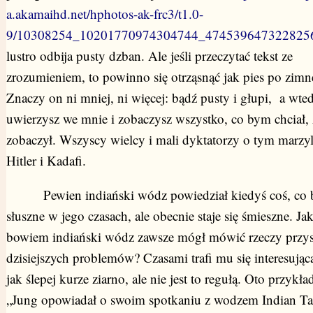
a.akamaihd.net/hphotos-ak-frc3/t1.0-
9/10308254_10201770974304744_4745396473228256
lustro odbija pusty dzban. Ale jeśli przeczytać tekst ze
zrozumieniem, to powinno się otrząsnąć jak pies po zimne
Znaczy on ni mniej, ni więcej: bądź pusty i głupi, a wte
uwierzysz we mnie i zobaczysz wszystko, co bym chciał,
zobaczył. Wszyscy wielcy i mali dyktatorzy o tym marzyli
Hitler i Kadafi.
Pewien indiański wódz powiedział kiedyś coś, co 
słuszne w jego czasach, ale obecnie staje się śmieszne. Ja
bowiem indiański wódz zawsze mógł mówić rzeczy przys
dzisiejszych problemów? Czasami trafi mu się interesując
jak ślepej kurze ziarno, ale nie jest to regułą. Oto przykła
„Jung opowiadał o swoim spotkaniu z wodzem Indian Ta