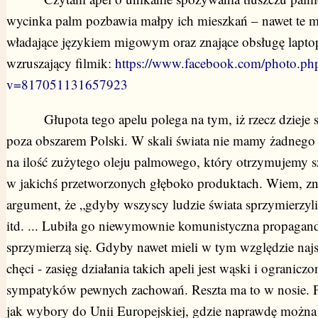
wycinka palm pozbawia małpy ich mieszkań – nawet te my
władające językiem migowym oraz znające obsługę lapto
wzruszający filmik:
https://www.facebook.com/photo.ph
v=817051131657923
Głupota tego apelu polega na tym, iż rzecz dzieje s
poza obszarem Polski. W skali świata nie mamy żadneg
na ilość zużytego oleju palmowego, który otrzymujemy 
w jakichś przetworzonych głęboko produktach. Wiem, z
argument, że „gdyby wszyscy ludzie świata sprzymierzyli s
itd. ... Lubiła go niewymownie komunistyczna propagand
sprzymierzą się. Gdyby nawet mieli w tym względzie najs
chęci - zasięg działania takich apeli jest wąski i ogranicz
sympatyków pewnych zachowań. Reszta ma to w nosie. 
jak wybory do Unii Europejskiej, gdzie naprawdę można