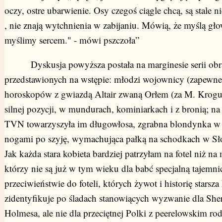
oczy, ostre ubarwienie. Osy czegoś ciągle chcą, są stale n
, nie znają wytchnienia w zabijaniu. Mówią, że myślą gł
myślimy sercem." - mówi pszczoła”
Dyskusja powyższa postała na marginesie serii ob
przedstawionych na wstępie: młodzi wojownicy (zapewne
horoskopów z gwiazdą Altair zwaną Orłem (za M. Krogu
silnej pozycji, w mundurach, kominiarkach i z bronią; na
TVN towarzyszyła im długowłosa, zgrabna blondynka w 
nogami po szyję, wymachująca pałką na schodkach w Sł
Jak każda stara kobieta bardziej patrzyłam na fotel niż na
którzy nie są już w tym wieku dla babć specjalną tajemni
przeciwieństwie do foteli, których żywot i historię starsza
zidentyfikuje po śladach stanowiących wyzwanie dla She
Holmesa, ale nie dla przeciętnej Polki z peerelowskim r