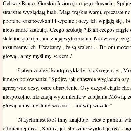
Ochwie Biano (Górskie Jezioro) i o jego słowach : Spójrz 
strasznie wyglądają biali. Mają wąskie wargi, spiczaste no
poorane zmarszczkami i szpetne ; oczy ich wpijają się , b
nieustannie szukają . Czego szukają ? Biali czegoś ciągle 
stale niespokojni, nie znają wytchnienia. Nie wiemy czeg
rozumiemy ich. Uważamy , że są szaleni ... Bo oni mówią
głową , a my myślimy sercem .”
Łatwo znaleźć kontrprzykłady: ktoś sugeruje: „Mo
innego porównania: "Spójrz, jak strasznie wyglądają osy 
agresywne oczy, ostre ubarwienie. Osy czegoś ciągle chcą,
niespokojne, nie znają wytchnienia w zabijaniu.Mówią, ż
głową, a my myślimy sercem." - mówi pszczoła.”
Natychmiast ktoś inny znajduje tekst z punktu wid
odmiennej rasy: „Spójrz, jak strasznie wyglądają osy - a