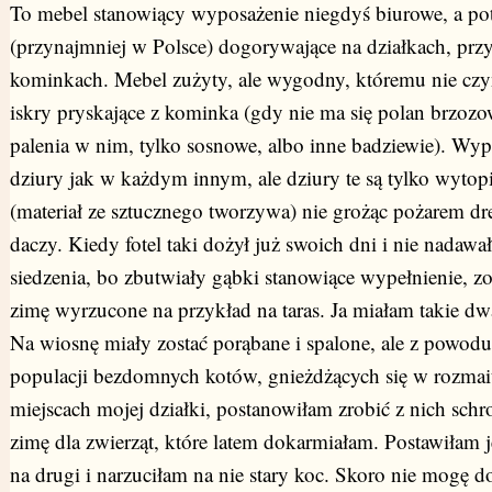
To mebel stanowiący wyposażenie niegdyś biurowe, a p
(przynajmniej w Polsce) dogorywające na działkach, prz
kominkach. Mebel zużyty, ale wygodny, któremu nie czy
iskry pryskające z kominka (gdy nie ma się polan brzoz
palenia w nim, tylko sosnowe, albo inne badziewie). Wyp
dziury jak w każdym innym, ale dziury te są tylko wytop
(materiał ze sztucznego tworzywa) nie grożąc pożarem dr
daczy. Kiedy fotel taki dożył już swoich dni i nie nadawał
siedzenia, bo zbutwiały gąbki stanowiące wypełnienie, zo
zimę wyrzucone na przykład na taras. Ja miałam takie dwa
Na wiosnę miały zostać porąbane i spalone, ale z powodu 
populacji bezdomnych kotów, gnieżdżących się w rozmai
miejscach mojej działki, postanowiłam zrobić z nich schr
zimę dla zwierząt, które latem dokarmiałam. Postawiłam j
na drugi i narzuciłam na nie stary koc. Skoro nie mogę 