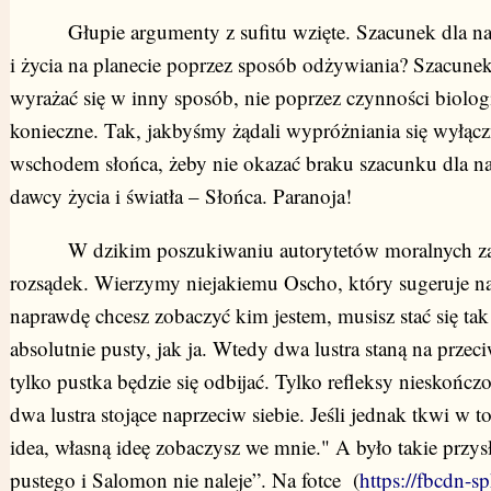
Głupie argumenty z sufitu wzięte. Szacunek dla nas
i życia na planecie poprzez sposób odżywiania? Szacune
wyrażać się w inny sposób, nie poprzez czynności biolog
konieczne. Tak, jakbyśmy żądali wypróżniania się wyłącz
wschodem słońca, żeby nie okazać braku szacunku dla n
dawcy życia i światła – Słońca. Paranoja!
W dzikim poszukiwaniu autorytetów moralnych za
rozsądek. Wierzymy niejakiemu Oscho, który sugeruje na
naprawdę chcesz zobaczyć kim jestem, musisz stać się ta
absolutnie pusty, jak ja. Wtedy dwa lustra staną na przeci
tylko pustka będzie się odbijać. Tylko refleksy nieskończo
dwa lustra stojące naprzeciw siebie. Jeśli jednak tkwi w to
idea, własną ideę zobaczysz we mnie." A było takie przys
pustego i Salomon nie naleje”. Na fotce (
https://fbcdn-s