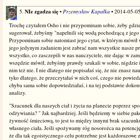
NIe zgadza się
Przemysław Kapałka
5.
•
• 2014-05-0
Trochę czytałem Osho i nie przypominam sobie, żeby gdzi
sugerował, żebyśmy "napełnili się wodą pochodzącą z jego 
Przypominam sobie natomiast jego cytat, w którym mówił 
jego jedynym zadaniem jest zabrać nam wszystkie nasze p
wszystko, co zasczepili w nas nauczyciele, nie dając w zami
wszędzie mówił, żebyśmy prawdy szukali w sobie, nigdzie 
nim też nie. I nie dlatego nie popisałaś się, że nie znasz na
tyko dlatego, że przeczytałaś w nich coś, czego nie powiedz
chyba sama sobie dopowiedziałaś, i na tej podstawie dokon
analizy.
"Szacunek dla naszych ciał i życia na planecie poprzez sp
odżywiania? " Jak najbardziej. Jeśli będziemy w siebie pa
żywność śmieciową, to jest to między innymi brak szacunk
własnego ciała. Jeśli spożywamy róg nosorożca na potencj
że dla tak egoistycznego celu potrzebne jest każdorazowe 