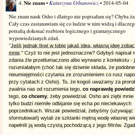
Nie znam
Katarzyna Urbanowicz
4.
•
• 2014-05-04
Nie znam nauk Osho i dlatego nie popisałam się? Chyba żar
Cały czas zastanawiam się co ludzie w nim widzą i dlaczeg
potrafią dokonać rozbioru logicznego i gramatycznego
wypowiedzianych zdań.
"
Jeśli jednak tkwi w tobie jakaś idea, własną ideę zoba
mnie
." Czyż to nie jest jednoznaczne? Gdybyś napisał 
zdania źle przetłumaczono albo wyrwano z kontekstu - 
rozumiałabym (choć tak się dziwnie składa, że podobne
nieumiejętności czytania ze zrozumieniem co rusz nap
przy cytatach z Osho). To, że kogoś uważamy za proro
zwalnia nas od rozumienia tego,
co naprawdę powiedzi
tego,
co chcemy
, żeby powiedział. Osho ani ziębi mnie 
tylko budzi niemiłe odbijanie się echa po nieciekawych
poprzednikach. Wszak powiedział, żebyśmy (używając
sformułowań) wylali ze szklanki mętną wodę własnej wi
napełnili ją wodą czystą pochodzącą z jego filtrów. Zga