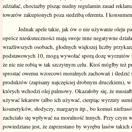
zdziałać, chociażby pisząc nudny regulamin zasad reklama
towarów zakupionych poza siedzibą oferenta. I konsume
Jednak apele takie, jak ów o nie używanie oleju p
oprócz nieskuteczności mają swoje inne negatywne dział
wrażliwszych osobach, głodnych większej liczby przykaza
podstawowych 10, mogą wywołać sporą dozę wyrzutów 
że nic nie robią w tak szczytnym celu. Ktoś mógłby też p
sprostać owemu wzorcowi moralnych zachowań i śledzić 
produktów (zapisany najczęściej drobnym druczkiem), w
których wchodzi olej palmowy. Okazałoby się, że musiałb
używać lekarstw (albo ich używać, cierpiąc wyrzuty sumi
kosmetyków, słodyczy, margaryn itp., bo komuś niefraso
zachciało się wpływać na moralność innych. Przy czym w
powiedziane jest, że zaprzestano by wyrębu lasów takich