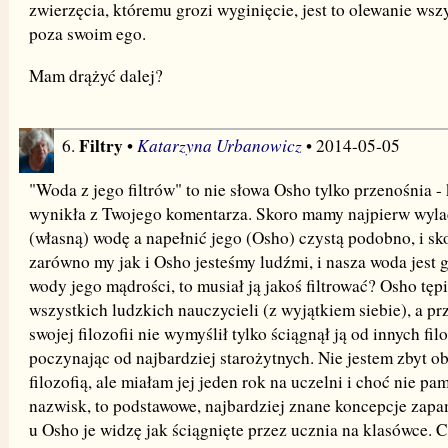
zwierzęcia, któremu grozi wyginięcie, jest to olewanie wsz
poza swoim ego.
Mam drążyć dalej?
Filtry
Katarzyna Urbanowicz
6.
•
• 2014-05-05
"Woda z jego filtrów" to nie słowa Osho tylko przenośnia - 
wynikła z Twojego komentarza. Skoro mamy najpierw wyla
(własną) wodę a napełnić jego (Osho) czystą podobno, i sk
zarówno my jak i Osho jesteśmy ludźmi, i nasza woda jest 
wody jego mądrości, to musiał ją jakoś filtrować? Osho tępi
wszystkich ludzkich nauczycieli (z wyjątkiem siebie), a pr
swojej filozofii nie wymyślił tylko ściągnął ją od innych fi
poczynając od najbardziej starożytnych. Nie jestem zbyt o
filozofią, ale miałam jej jeden rok na uczelni i choć nie pa
nazwisk, to podstawowe, najbardziej znane koncepcje zapa
u Osho je widzę jak ściągnięte przez ucznia na klasówce. 