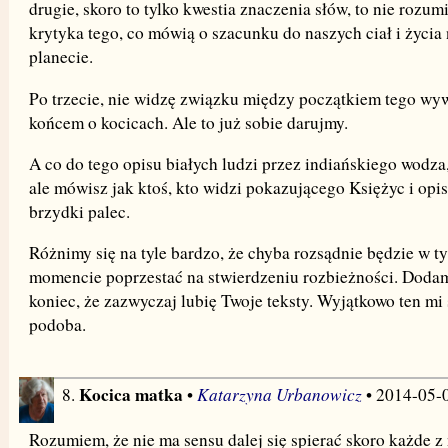
drugie, skoro to tylko kwestia znaczenia słów, to nie rozum
krytyka tego, co mówią o szacunku do naszych ciał i życia
planecie.
Po trzecie, nie widzę związku między początkiem tego wy
końcem o kocicach. Ale to już sobie darujmy.
A co do tego opisu białych ludzi przez indiańskiego wodza
ale mówisz jak ktoś, kto widzi pokazującego Księżyc i opis
brzydki palec.
Różnimy się na tyle bardzo, że chyba rozsądnie będzie w t
momencie poprzestać na stwierdzeniu rozbieżności. Dodam
koniec, że zazwyczaj lubię Twoje teksty. Wyjątkowo ten mi 
podoba.
Kocica matka
Katarzyna Urbanowicz
8.
•
• 2014-05-
Rozumiem, że nie ma sensu dalej się spierać skoro każde z