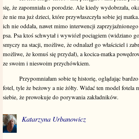
się, że zapomniała o porodzie. Ale kiedy wydobrzała, oka
że nie ma już dzieci, które przywłaszczyła sobie jej matk
ich nie oddała, nawet mimo interwencji zaprzyjaźnionego
psa. Psa ktoś schwytał i wywiózł pociągiem (widziano g
smyczy na stacji, możliwe, że odnalazł go właściciel i zabra
możliwe, że komuś się przydał), a kocica-matka powędro
ze swoim i nieswoim przychówkiem.
Przypomniałam sobie tę historię, oglądając bardzo
fotel, tyle że beżowy a nie żółty. Widać ten model fotela 
siebie, że prowokuje do porywania zakładników.
Katarzyna Urbanowicz