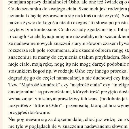
pomijam sprawy działalności Osho, ale one też świadczą o 
Co do szacunku do swojego ciała. Szacunek jest rodzajem
uznania i chęcią wzorowania się na kimś (a nie czymś). Sz
można żywić do kogoś a nie do czegoś. To słowo po prostu j
użyte w tym kontekscie. Co do zasady zgadzam się z Tobą 
rozciągłości ale bynajmniej nie nazwałabym to szacunkie
że nadawanie nowych znaczeń starym słowom czasem bywa
rozszerza ich pole rozumienia, ale czasem odbiera rangę s
znaczeniu i tu mamy do czynienia z takim przykładem. Sko
moje ciało, moją rękę, nogę itp nie mogę darzyć podobni
stosunkiem kogoś np, w rodzaju Osho czy innego proroka
degraduję go do części namacalnej, a nie duchowej czy inte
Tzw. "Mądrość komórek" czy "mądrość ciała" czy "intelige
emocjonalna" są przenośniami, których treść przyjęto dosł
wypaczając tym samym prawdziwy ich sens. (podobnie jak
uczyniłeś z "filtrem Osho" - przenośnią, którą ad hoc wymy
przyjąłeś dosłownie.
Nie pogniewam się za drążenie dalej, choć już widzę, że ró
nie tyle w poglądach ile w znaczeniu nadawanemu słowom.