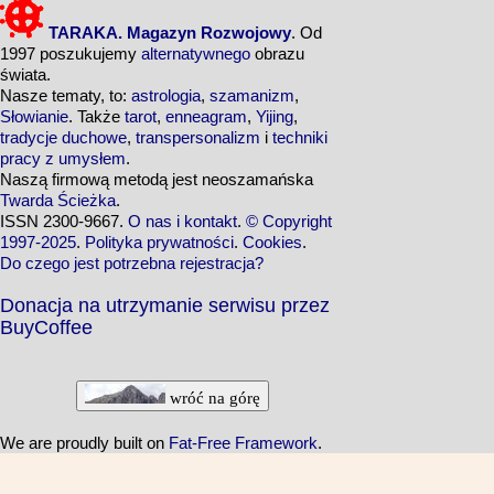
TARAKA. Magazyn Rozwojowy
. Od
1997 poszukujemy
alternatywnego
obrazu
świata.
Nasze tematy, to:
astrologia
,
szamanizm
,
Słowianie
. Także
tarot
,
enneagram
,
Yijing
,
tradycje duchowe
,
transpersonalizm
i
techniki
pracy z umysłem
.
Naszą firmową metodą jest neoszamańska
Twarda Ścieżka
.
ISSN 2300-9667.
O nas i kontakt
.
© Copyright
1997-2025
.
Polityka prywatności
.
Cookies
.
Do czego jest potrzebna rejestracja?
Donacja na utrzymanie serwisu przez
BuyCoffee
wróć na górę
We are proudly built on
Fat-Free Framework
.