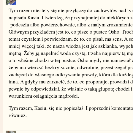
Tym razem niestety się nie przyłączę do zachwytów nad ty
napisała Kasia. I twierdzę, że przynajmniej do niektórych 
podeszła albo powierzchownie, albo z małym zrozumieni
Głównym przykładem jest to, co pisze o pustce Osho. Troch
temat czytałem i potwierdzam, że to, co pisał, ma sens. A se
mniej więcej taki, że nasza wiedza jest jak szklanka, wype
mętną. Żeby ją napełnić wodą czystą, trzeba najpierw tą mę
o to właśnie chodzi w tej pustce. Osho nigdy nie namawiał 
żeby mu wierzyć bezkrytycznie, odwrotnie, przestrzegał pr
zachęcał do własnego odkrywania prawdy, która dla każde
inna. A gdyby mu zarzucić, że to, co proponuje, prowadzi d
pewnie by odpowiedział, że właśnie o taką głupotę chodzi i 
warunkiem osiągnięcia mądrości.
Tym razem, Kasiu, się nie popisałaś. I poprzedni komentat
również.