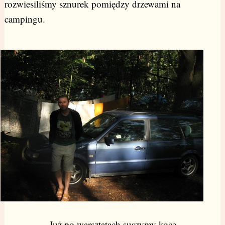
rozwiesiliśmy sznurek pomiędzy drzewami na
campingu.
Już po warsztatach suszymy koce