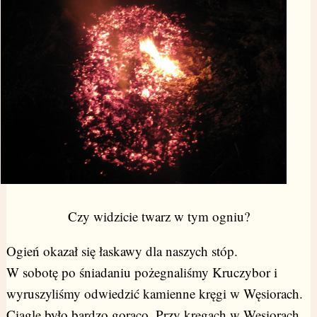
Czy widzicie twarz w tym ogniu?
Ogień okazał się łaskawy dla naszych stóp.
W sobotę po śniadaniu pożegnaliśmy Kruczybor i
wyruszyliśmy odwiedzić kamienne kręgi w Węsiorach.
Ciągle było bardzo gorąco. Przy kręgach w Węsiorach