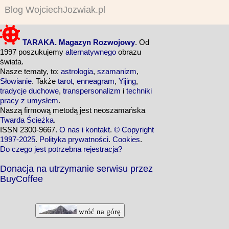
Blog WojciechJozwiak.pl
TARAKA. Magazyn Rozwojowy
. Od
1997 poszukujemy
alternatywnego
obrazu
świata.
Nasze tematy, to:
astrologia
,
szamanizm
,
Słowianie
. Także
tarot
,
enneagram
,
Yijing
,
tradycje duchowe
,
transpersonalizm
i
techniki
pracy z umysłem
.
Naszą firmową metodą jest neoszamańska
Twarda Ścieżka
.
ISSN 2300-9667.
O nas i kontakt
.
© Copyright
1997-2025
.
Polityka prywatności
.
Cookies
.
Do czego jest potrzebna rejestracja?
Donacja na utrzymanie serwisu przez
BuyCoffee
wróć na górę