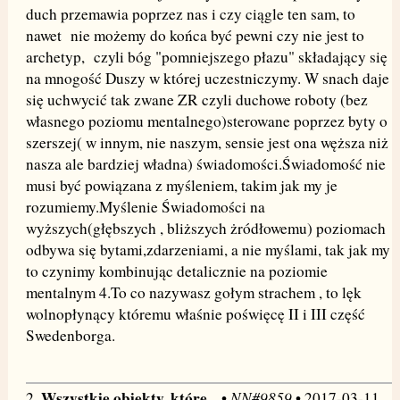
duch przemawia poprzez nas i czy ciągle ten sam, to
nawet nie możemy do końca być pewni czy nie jest to
archetyp, czyli bóg "pomniejszego płazu" składający się
na mnogość Duszy w której uczestniczymy. W snach daje
się uchwycić tak zwane ZR czyli duchowe roboty (bez
własnego poziomu mentalnego)sterowane poprzez byty o
szerszej( w innym, nie naszym, sensie jest ona węższa niż
nasza ale bardziej władna) świadomości.Świadomość nie
musi być powiązana z myśleniem, takim jak my je
rozumiemy.Myślenie Świadomości na
wyższych(głębszych , bliższych żródłowemu) poziomach
odbywa się bytami,zdarzeniami, a nie myślami, tak jak my
to czynimy kombinując detalicznie na poziomie
mentalnym 4.To co nazywasz gołym strachem , to lęk
wolnopłynący któremu właśnie poświęcę II i III część
Swedenborga.
Wszystkie obiekty, które...
NN#9859
2.
•
• 2017-03-11