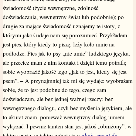
świadomość (życie wewnętrzne, zdolność
doświadczania, wewnętrzny świat lub podobnie); po
drugie za mające świadomość uznajemy te istoty, z
którymi jakoś udaje nam się porozumieć. Przykładem
jest pies, który kiedy to piszę, leży koło mnie na
podłodze. Pies jak to psy „nie umie” ludzkiego języka,
ale przecież mam z nim kontakt i dzięki temu potrafię
sobie wyobrazić jakość tego „jak to jest, kiedy się jest
psem”. – A przynajmniej tak mi się wydaje: wyobrażam
sobie, że to jest podobne do tego, czego sam
doświadczam, ale bez jednej ważnej rzeczy: bez
wewnętrznego dialogu, czyli bez myślenia językiem, ale
to akurat znam, ponieważ wewnętrzny dialog umiem
wyłączać. I pewnie tamten stan jest jakoś „obniżony”: w
takim sensie, w jakim mówi się o
abaissement du