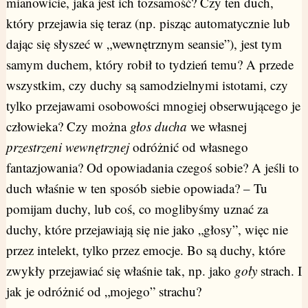
mianowicie, jaka jest ich tożsamość? Czy ten duch,
który przejawia się teraz (np. pisząc automatycznie lub
dając się słyszeć w „wewnętrznym seansie”), jest tym
samym duchem, który robił to tydzień temu? A przede
wszystkim, czy duchy są samodzielnymi istotami, czy
tylko przejawami osobowości mnogiej obserwującego je
człowieka? Czy można
głos ducha
we własnej
przestrzeni wewnętrznej
odróżnić od własnego
fantazjowania? Od opowiadania czegoś sobie? A jeśli to
duch właśnie w ten sposób siebie opowiada? – Tu
pomijam duchy, lub coś, co moglibyśmy uznać za
duchy, które przejawiają się nie jako „głosy”, więc nie
przez intelekt, tylko przez emocje. Bo są duchy, które
zwykły przejawiać się właśnie tak, np. jako
goły
strach. I
jak je odróżnić od „mojego” strachu?