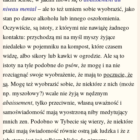
niveau mental
– ale to też umiem sobie wyobrazić, jako
stan po dawce alkoholu lub innego oszołomienia.
Oczywiście, są istoty, z którymi nie nawiążę żadnego
kontaktu: przychodzą mi na myśl myszy żyjące
niedaleko w pojemniku na kompost, które czasem
widzę, albo sikory lub kawki w ogrodzie. Ale są to
istoty na tyle podobne do psów, że mogę i na nie
rozciągnąć swoje wyobrażenie, że mają to
poczucie, że
są
. Mogę też wyobrazić sobie, że niektóre z nich (może
np. myszołowy?) wcale nie żyją w nędznym
abaissement
, tylko przeciwnie, własną uważność i
samoświadomość mają wyostrzoną niby medytujący
mnich zen. Podobno w Tybecie się wierzy, że niektóre
ptaki mają świadomość równie ostrą jak ludzka i że z
ich stanu jest już całkiem blisko do nirwany.