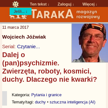
Ten tekst ↓
Zaloguj
↓
Więcej ↓
Jeśli... ↓
11 marca 2017
Wojciech Jóźwiak
Serial:
Czytanie...
Dalej o
(pan)psychizmie.
Zwierzęta, roboty, kosmici,
duchy. Dlaczego nie kwarki?
Kategoria:
Pytania i granice
Tematy/tagi:
duchy
•
sztuczna inteligencja (AI)