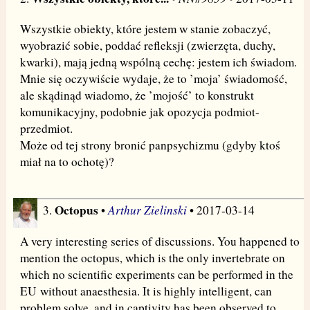
Wszystkie obiekty, które jestem w stanie zobaczyć,
wyobrazić sobie, poddać refleksji (zwierzęta, duchy,
kwarki), mają jedną wspólną cechę: jestem ich świadom.
Mnie się oczywiście wydaje, że to ’moja’ świadomość,
ale skądinąd wiadomo, że ’mojość’ to konstrukt
komunikacyjny, podobnie jak opozycja podmiot-
przedmiot.
Może od tej strony bronić panpsychizmu (gdyby ktoś
miał na to ochotę)?
Octopus
Arthur Zielinski
3.
•
• 2017-03-14
A very interesting series of discussions. You happened to
mention the octopus, which is the only invertebrate on
which no scientific experiments can be performed in the
EU without anaesthesia. It is highly intelligent, can
problem solve, and in captivity has been observed to