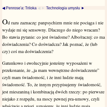
◀ Penrose'a: Triloka
◀ ►
Technologia umysłu ►
O
d razu zaznaczę: panpsychizm mnie nie pociąga i nie
wydaje mi się sensowny. Dlaczego do niego wracam?
Bo stawia pytanie: co jest świadome? Albo/raczej: co ma
doświadczenia? Co doświadcza? Jak poznać, że (lub
czy) coś ma doświadczenia?
Gatunkowo i ewolucyjnie jesteśmy wyposażeni w
przekonanie, że „ja mam wewnętrzne doświadczenie”
czyli mam świadomość, i że inni ludzie mają
świadomość. To, że innym przypisujemy świadomość,
jest mieszaniną i kombinacją dwóch rzeczy: po pierwsze
niejako z rozpędu, na mocy pewnej pra-umowy, czyli
właściwie a priori, uznajemy, że inni ludzie mają