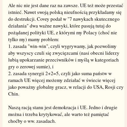
Ale nic nie jest dane raz na zawsze. UE też może przestać
istnieć. Nawet swoją polską nieufnością przykładamy się
do destrukcji. Covey podał w "7 nawykach skutecznego
działania" dwa ważne nawyki, które pasują tutaj do
pożądanej polityki UE, z którymi my Polacy (choć nie
tylko my) mamy problem:
1. zasada "win-win", czyli wygrywamy, jak pozwolimy
aby wszyscy czuli się zwycięzcami (nasi obecni liderzy
lubią upokarzanie przeciwników i myślą w kategoriach
gry o zerowej sumie), i
2. zasada synergii 2+2=5, czyli jako suma państw w
ramach UE więcej możemy zdziałać w świecie więcej
jako poważny globalny gracz, w relacji do USA, Rosji czy
Chin.
Naszą racją stanu jest demokracja i UE. Jedno i drugie
można i trzeba krytykować, ale warto też pamiętać
choćby o ww. zasadach.