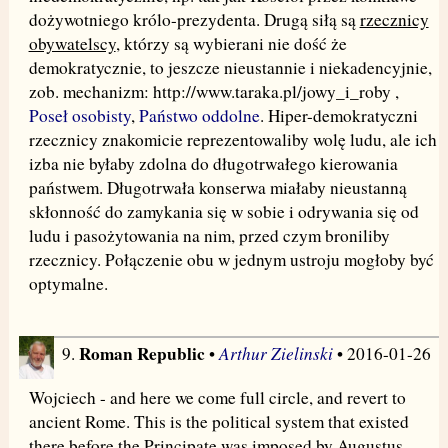
dożywotniego królo-prezydenta. Drugą siłą są
rzecznicy
obywatelscy
, którzy są wybierani nie dość że
demokratycznie, to jeszcze nieustannie i niekadencyjnie,
zob. mechanizm: http://www.taraka.pl/jowy_i_roby ,
Poseł osobisty
,
Państwo oddolne
. Hiper-demokratyczni
rzecznicy znakomicie reprezentowaliby wolę ludu, ale ich
izba nie byłaby zdolna do długotrwałego kierowania
państwem. Długotrwała konserwa miałaby nieustanną
skłonność do zamykania się w sobie i odrywania się od
ludu i pasożytowania na nim, przed czym broniliby
rzecznicy. Połączenie obu w jednym ustroju mogłoby być
optymalne.
Roman Republic
Arthur Zielinski
9.
•
• 2016-01-26
Wojciech - and here we come full circle, and revert to
ancient Rome. This is the political system that existed
there before the Principate was imposed by Augustus