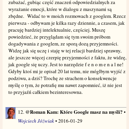
zubażać, gubiąc część znaczeń odpowiedzialnych za
wyrażanie emocji, które w dialogu z maszynami są
zbędne. Widać to w moich rozmowach z googlem. Rzecz
pierwsza - odbywam je kilka razy dziennie, a czasem, jak
pracuję bardziej intelektualnie, częściej. Muszę
powiedzieć, że przyglądam się tym swoim próbom
dogadywania z googlem, ze sporą dozą przyjemności.
Widzę jak się uczę i staję w tej relacji bardziej sprawny,
ale jeszcze więcej czerpię przyjemności z faktu, że widzę,
jak google się uczy. Jest to narzędzie f e n o m e n a l ne!
Gdyby ktoś mi je opisał 20 lat temu, nie móglbym wyjść z
podziwu, a dziś? Trochę ze strachem o konsekwencje
myślę o tym, że potrafię mu nawet zapomnieć, iż nie jest
to przyjaźń całkiem bezinteresowna.
@Roman Kam: Które Google masz na myśli?
12.
•
Wojciech Jóźwiak
• 2016-01-29