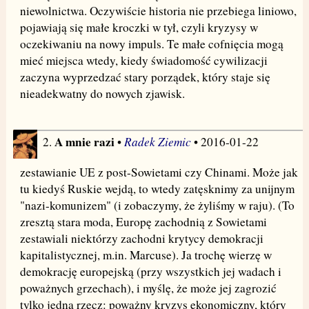
niewolnictwa. Oczywiście historia nie przebiega liniowo,
pojawiają się małe kroczki w tył, czyli kryzysy w
oczekiwaniu na nowy impuls. Te małe cofnięcia mogą
mieć miejsca wtedy, kiedy świadomość cywilizacji
zaczyna wyprzedzać stary porządek, który staje się
nieadekwatny do nowych zjawisk.
A mnie razi
Radek Ziemic
2.
•
• 2016-01-22
zestawianie UE z post-Sowietami czy Chinami. Może jak
tu kiedyś Ruskie wejdą, to wtedy zatęsknimy za unijnym
"nazi-komunizem" (i zobaczymy, że żyliśmy w raju). (To
zresztą stara moda, Europę zachodnią z Sowietami
zestawiali niektórzy zachodni krytycy demokracji
kapitalistycznej, m.in. Marcuse). Ja trochę wierzę w
demokrację europejską (przy wszystkich jej wadach i
poważnych grzechach), i myślę, że może jej zagrozić
tylko jedna rzecz: poważny kryzys ekonomiczny, który