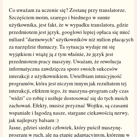
Co uważam za uczenie się? Zostanę przy translatorze.
Szczęściem moim, szarego i biednego w sumie
użytkownika, jest fakt, że w wypadku translatora, gdzie
przedmiotem jest język, googlowi lepiej opłaca się mieć
miliard "darmowych" użytkowników niż milion płacących
za narzędzie tłumaczy. Ta sytuacja wydaje mi się
wyjątkiem i wiążę ją z tym właśnie, że język jest
przedmiotem pracy maszyny. Uważam, że rewolucja
informatyczna zawdzięcza sporo swoich sukcesów
interakcji z użytkownikiem. Uwielbiam intuicyjność
programów, która jest niczym innym jak rezultatem tej
interakcji, efektem tego, że maszyna-program cały czas
"widzi" co robię i usiłuje dostosować się do tych moich
zachowań. Efekty, musisz przyznać Wojtku, są czasami
wspaniałe i łagodzą nasze, stargane ciekawością nerwy,
jak najlepszy balsam :)
Jasne, gdzieś siedzi człowiek, który puścił maszynę-
program w ruch, ale na etapie adaptacyjnym, któremu w