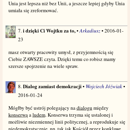
Unia jest lepsza niż bez Unii, a jeszcze lepiej gdyby Unia
umiała się zreformować.
i dzięki Ci Wojtku za to,
Arkadiusz
7.
•
• 2016-01-
23
masz otwarty pracowity umysł, z przyjemnością się
Ciebie ZAWSZE czyta. Dzięki temu co robisz mamy
szersze spojrzenie na wiele spraw.
Dialog zamiast demokracji
Wojciech Jóźwiak
8.
•
•
2016-01-24
Mógłby być ustrój polegający na
dialogu
między
konserwą
a
ludem
. Konserwa trzyma się ustalonej i
możliwie niezmiennej linii politycznej, a reprodukuje się
niedemokratycznie, np. tak jak Kościół przez konklawe