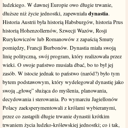
ludzkiego. W dawnej Europie owo długie trwanie,
dynastia
dłuższe niż życie jednostki, zapewniała
.
Historia Austrii była historią Habsburgów, historia Prus
historią Hohenzollernów, Szwecji Wazów, Rosji
Rurykowiczów lub Romanowów z zapaścią Smuty
pomiędzy, Francji Burbonów. Dynastia miała swoją
linię polityczną, swój program, który realizowała przez
wieki. O swoje państwo musiała dbać, bo to był jej
zasób. W istocie jednak to państwo (naród?) było tym
bytem podstawowym, który wydelegował dynastię jako
swoją „głowę” służąca do myślenia, planowania,
decydowania i sterowania. Po wymarciu Jagiellonów
Polacy zaeksperymentowali z królami wybieranymi,
przez co zastąpili długie trwanie dynastii krótkim
trwaniem życia ludzko-królewskiej jednostki; co i tak,