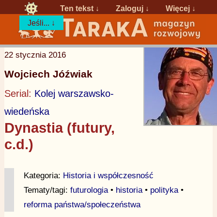
Ten tekst ↓
Zaloguj
↓
Więcej ↓
Jeśli... ↓
22 stycznia 2016
Wojciech Jóźwiak
Serial:
Kolej warszawsko-
wiedeńska
Dynastia (futury,
c.d.)
Kategoria:
Historia i współczesność
Tematy/tagi:
futurologia
•
historia
•
polityka
•
reforma państwa/społeczeństwa