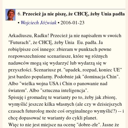
Przecież ja nie piszę, że CHCĘ, żeby Unia padła
6.
Wojciech Jóźwiak
•
• 2016-01-23
Arkadiuszu, Radku! Przecież ja nie napisałem w swoich
"Futurach", że CHCĘ, żeby Unia Eu. padła. Ja
robię/pisze coś innego: zbieram w punktach pewne
rozpowszechnione scenariusze, które wg różnych
nadawców mogą się wydarzyć lub wydarzą się w
przyszłości. Scenariusz pt. "upadek, rozpad, koniec UE"
jest bardzo popularny. Podobnie jak "dominacja Chin".
Albo "wielka wojna USA i Chin o panowanie nad
światem". Albo "sztuczna inteligencja".
Spisuję i gromadzę te warianty po to, żeby jak zbiorę,
wymyślić jeszcze kilka własnych (ale czy w dzisiejszych
czasach futurolog może coś oryginalnego wymyślić?) -- i
chcę dopasować te warianty do cykli planet.
Więc to nie jest miejsce na ocenę "dobre-złe". Jasne że