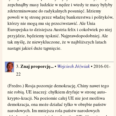
zepchnąłby masy ludzkie w nędze i wtedy te masy byłyby
zdeterminowane do radykalnych posunięć. Idziemy
powoli w tę stronę przez władzę banksterstwa i polityków,
którzy nie mogą mu się przeciwstawić. Ale Unia
Europejska to dzisiejsza Austria felix i cokolwiek po niej
przyjdzie, będziemy tęsknić. Najprawdopodobniej. Ale
tak myślę, że niewykluczone, że w najbliższych latach
nastąpi jakieś duże tąpnięcie.
Znaj proporcję...
Wojciech Jóźwiak
3.
•
• 2016-01-
22
(Fredro.) Rosja pozoruje demokrację, Chiny nawet tego
nie robią. UE inaczej: chyłkiem dryfuje w stronę auto-
krypto-kracji. Na poziomie całej UE nie jest możliwa
demokracja, ona może działać tylko w obrębie państw
narodowych. Im mniejsza rola państw narodowych