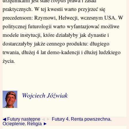
urzędnikami jest stałe
corpus
prawa i zasad
praktycznych. W tej kwestii warto przyjrzeć się
precedensom: Rzymowi, Helwecji, wczesnym USA. W
politycznej futurologii warto wyfantazjować możliwe
modele instytucji, które działałyby jak dynastie i
dostarczałyby jakże cennego produktu: długiego
trwania, dłużej 4 lat demo-kadencji i dłużej ludzkiego
życia.
Wojciech Jóźwiak
◀ Futury następne
◀ ►
Futury 4. Renta powszechna.
Ocieplenie. Religia ►