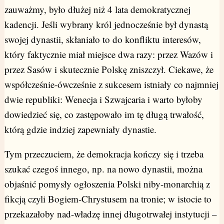
zauważmy, było dłużej niż 4 lata demokratycznej
kadencji. Jeśli wybrany król jednocześnie był dynastą
swojej dynastii, skłaniało to do konfliktu interesów,
który faktycznie miał miejsce dwa razy: przez Wazów i
przez Sasów i skutecznie Polskę zniszczył. Ciekawe, że
współcześnie-ówcześnie z sukcesem istniały co najmniej
dwie republiki: Wenecja i Szwajcaria i warto byłoby
dowiedzieć się, co zastępowało im tę długą trwałość,
którą gdzie indziej zapewniały dynastie.
Tym przeczuciem, że demokracja kończy się i trzeba
szukać czegoś innego, np. na nowo dynastii, można
objaśnić pomysły ogłoszenia Polski niby-monarchią z
fikcją czyli Bogiem-Chrystusem na tronie; w istocie to
przekazałoby nad-władzę innej długotrwałej instytucji –