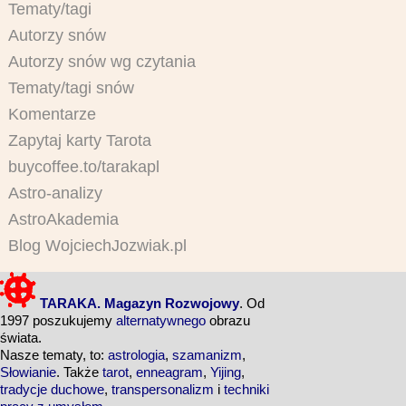
Tematy/tagi
Autorzy snów
Autorzy snów wg czytania
Tematy/tagi snów
Komentarze
Zapytaj karty Tarota
buycoffee.to/tarakapl
Astro-analizy
AstroAkademia
Blog WojciechJozwiak.pl
TARAKA. Magazyn Rozwojowy
. Od
1997 poszukujemy
alternatywnego
obrazu
świata.
Nasze tematy, to:
astrologia
,
szamanizm
,
Słowianie
. Także
tarot
,
enneagram
,
Yijing
,
tradycje duchowe
,
transpersonalizm
i
techniki