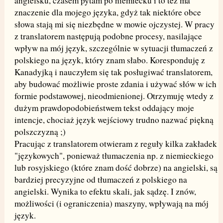
angielsku, czasem pytam po niemiecku i to też ma
znaczenie dla mojego języka, gdyż tak niektóre obce
słowa stają mi się niezbędne w mowie ojczystej. W pracy
z translatorem następują podobne procesy, nasilające
wpływ na mój język, szczególnie w sytuacji tłumaczeń z
polskiego na język, który znam słabo. Koresponduję z
Kanadyjką i nauczyłem się tak posługiwać translatorem,
aby budować możliwie proste zdania i używać słów w ich
formie podstawowej, nieodmienionej. Otrzymuję wtedy z
dużym prawdopodobieństwem tekst oddający moje
intencje, chociaż język wejściowy trudno nazwać piękną
polszczyzną ;)
Pracując z translatorem otwieram z reguły kilka zakładek
"językowych", ponieważ tłumaczenia np. z niemieckiego
lub rosyjskiego (które znam dość dobrze) na angielski, są
bardziej precyzyjne od tłumaczeń z polskiego na
angielski. Wynika to efektu skali, jak sądzę. I znów,
możliwości (i ograniczenia) maszyny, wpływają na mój
język.