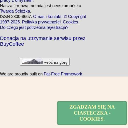
pracy z umysłem
.
Naszą firmową metodą jest neoszamańska
Twarda Ścieżka
.
ISSN 2300-9667.
O nas i kontakt
.
© Copyright
1997-2025
.
Polityka prywatności
.
Cookies
.
Do czego jest potrzebna rejestracja?
Donacja na utrzymanie serwisu przez
BuyCoffee
wróć na górę
We are proudly built on
Fat-Free Framework
.
ZGADZAM SIĘ NA
CIASTECZKA -
COOKIES.