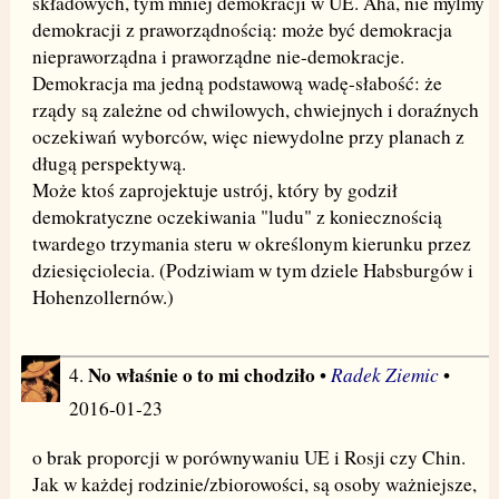
składowych, tym mniej demokracji w UE. Aha, nie mylmy
demokracji z praworządnością: może być demokracja
niepraworządna i praworządne nie-demokracje.
Demokracja ma jedną podstawową wadę-słabość: że
rządy są zależne od chwilowych, chwiejnych i doraźnych
oczekiwań wyborców, więc niewydolne przy planach z
długą perspektywą.
Może ktoś zaprojektuje ustrój, który by godził
demokratyczne oczekiwania "ludu" z koniecznością
twardego trzymania steru w określonym kierunku przez
dziesięciolecia. (Podziwiam w tym dziele Habsburgów i
Hohenzollernów.)
No właśnie o to mi chodziło
Radek Ziemic
4.
•
•
2016-01-23
o brak proporcji w porównywaniu UE i Rosji czy Chin.
Jak w każdej rodzinie/zbiorowości, są osoby ważniejsze,