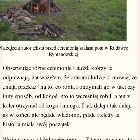
Na zdjęciu autor tekstu przed ceremonią szałasu potu w Rudawce
Rymanowskiej
Obserwując różne ceremonie i ludzi, którzy je
odprawiają, zauważyłem, że czasami ludzie ci mówią, że
„mają przekaz” na to, co robią i otrzymali go w taki czy
inny sposób, od kogoś, kto to wcześniej robił, a ten z
kolei otrzymał od kogoś innego. I tak dalej i tak dalej,
aż w końcu nie będzie wiadomo, gdzie i kiedy ta
historia miała swój początek.
Weźmy na przykład szałas potu. – Z tego, co wiem, to