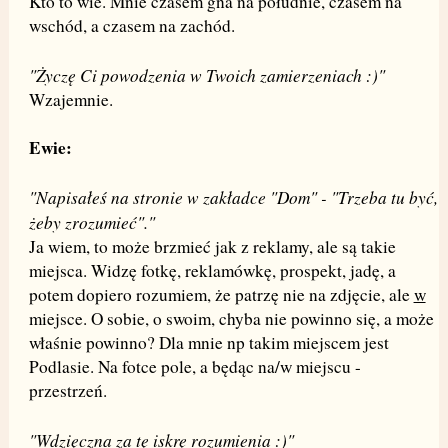
Kto to wie. Mnie czasem gna na południe, czasem na
wschód, a czasem na zachód.
"Życzę Ci powodzenia w Twoich zamierzeniach :)"
Wzajemnie.
Ewie:
"Napisałeś na stronie w zakładce "Dom" - "Trzeba tu być,
żeby zrozumieć"."
Ja wiem, to może brzmieć jak z reklamy, ale są takie
miejsca. Widzę fotkę, reklamówkę, prospekt, jadę, a
potem dopiero rozumiem, że patrzę nie na zdjęcie, ale
w
miejsce. O sobie, o swoim, chyba nie powinno się, a może
właśnie powinno? Dla mnie np takim miejscem jest
Podlasie. Na fotce pole, a będąc na/w miejscu -
przestrzeń.
"Wdzięczna za tę iskrę rozumienia :)"