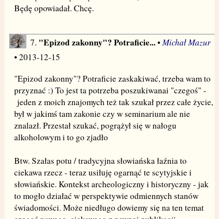
Będę opowiadał. Chcę.
"Epizod zakonny"? Potraficie...
Michał Mazur
7.
•
• 2013-12-15
"Epizod zakonny"? Potraficie zaskakiwać, trzeba wam to
przyznać :) To jest ta potrzeba poszukiwanai "czegoś" -
jeden z moich znajomych też tak szukał przez całe życie,
był w jakimś tam zakonie czy w seminarium ale nie
znalazł. Przestał szukać, pogrążył się w nałogu
alkoholowym i to go zjadło
Btw. Szałas potu / tradycyjna słowiańska łaźnia to
ciekawa rzecz - teraz usiłuję ogarnąć te scytyjskie i
słowiańskie. Kontekst archeologiczny i historyczny - jak
to mogło działać w perspektywie odmiennych stanów
świadomości. Może niedługo dowiemy się na ten temat