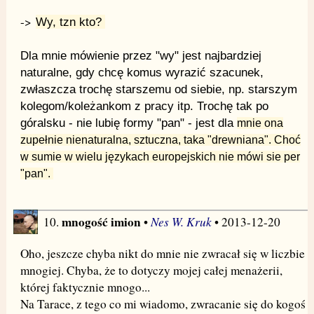
->
Wy, tzn kto?
Dla mnie mówienie przez "wy" jest najbardziej
naturalne, gdy chcę komus wyrazić szacunek,
zwłaszcza trochę starszemu od siebie, np. starszym
kolegom/koleżankom z pracy itp. Trochę tak po
góralsku - nie lubię formy "pan" - jest dla
mnie
ona
zupełnie nienaturalna, sztuczna, taka "drewniana". Choć
w sumie w wielu językach europejskich nie mówi sie per
"pan".
mnogość imion
Nes W. Kruk
10.
•
• 2013-12-20
Oho, jeszcze chyba nikt do mnie nie zwracał się w liczbie
mnogiej. Chyba, że to dotyczy mojej całej menażerii,
której faktycznie mnogo...
Na Tarace, z tego co mi wiadomo, zwracanie się do kogoś