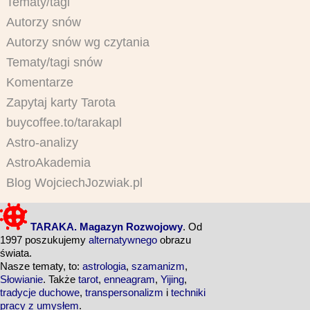
Tematy/tagi
Autorzy snów
Autorzy snów wg czytania
Tematy/tagi snów
Komentarze
Zapytaj karty Tarota
buycoffee.to/tarakapl
Astro-analizy
AstroAkademia
Blog WojciechJozwiak.pl
TARAKA. Magazyn Rozwojowy
. Od
1997 poszukujemy
alternatywnego
obrazu
świata.
Nasze tematy, to:
astrologia
,
szamanizm
,
Słowianie
. Także
tarot
,
enneagram
,
Yijing
,
tradycje duchowe
,
transpersonalizm
i
techniki
pracy z umysłem
.