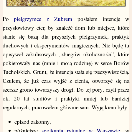
Po
pielgrzymce z Żubrem
posłałem intencję w
przysłowiowy eter, by znaleźć dom lub miejsce, które
stanie się bazą dla przyszłych pielgrzymek, praktyk
duchowych i eksperymentów magicznych. Nie będę tu
opisywał zakulisowych „zbiegów okoliczności”, które
pokierowały nas (mnie i moją rodzinę) w serce Borów
Tucholskich. Grunt, że intencja stała się rzeczywistością.
Czułem, że już czas wyjść z cienia, otworzyć się na
szersze grono towarzyszy drogi. Do tej pory, czyli przez
ok. 20 lat studiów i praktyki mniej lub bardziej
regularnych, pracowałem głównie sam. Wyjątkiem były:
epizod zakonny,
późniejsze
spotkania rytualne w Warszawie
, w