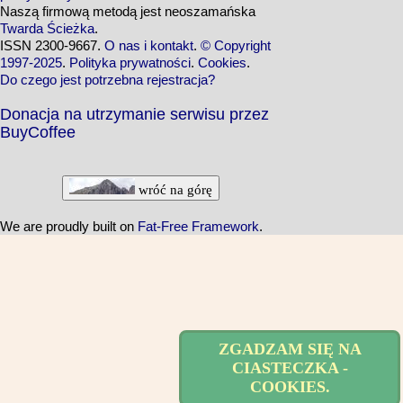
Naszą firmową metodą jest neoszamańska
Twarda Ścieżka
.
ISSN 2300-9667.
O nas i kontakt
.
© Copyright
1997-2025
.
Polityka prywatności
.
Cookies
.
Do czego jest potrzebna rejestracja?
Donacja na utrzymanie serwisu przez
BuyCoffee
wróć na górę
We are proudly built on
Fat-Free Framework
.
ZGADZAM SIĘ NA
CIASTECZKA -
COOKIES.