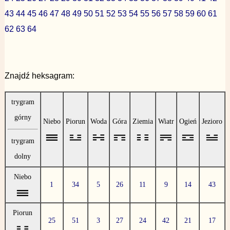
43
44
45
46
47
48
49
50
51
52
53
54
55
56
57
58
59
60
61
62
63
64
Znajdź heksagram:
trygram
górny
Niebo
Piorun
Woda
Góra
Ziemia
Wiatr
Ogień
Jezioro
trygram
dolny
Niebo
1
34
5
26
11
9
14
43
Piorun
25
51
3
27
24
42
21
17