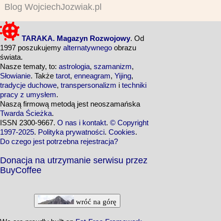
Blog WojciechJozwiak.pl
TARAKA. Magazyn Rozwojowy
. Od
1997 poszukujemy
alternatywnego
obrazu
świata.
Nasze tematy, to:
astrologia
,
szamanizm
,
Słowianie
. Także
tarot
,
enneagram
,
Yijing
,
tradycje duchowe
,
transpersonalizm
i
techniki
pracy z umysłem
.
Naszą firmową metodą jest neoszamańska
Twarda Ścieżka
.
ISSN 2300-9667.
O nas i kontakt
.
© Copyright
1997-2025
.
Polityka prywatności
.
Cookies
.
Do czego jest potrzebna rejestracja?
Donacja na utrzymanie serwisu przez
BuyCoffee
wróć na górę