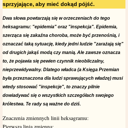
sprzyjające, aby mieć dokąd pójść.
Dwa słowa powtarzają się w orzeczeniach do tego
heksagramu: "epidemia" oraz "inspekcja". Epidemia,
szerząca się zakaźna choroba, może być przenośnią, i
oznaczać taką sytuację, kiedy jedni ludzie "zarażają się"
od drugich jakąś modą czy manią. Ale zawsze oznacza
to, że pojawia się pewien czynnik nieobliczalny,
nieprzewidywalny. Dlatego władca (a Księga Przemian
była przeznaczona dla ludzi sprawujących władzę) musi
wtedy stosować "inspekcje", to znaczy pilnie
dowiadywać się o wszystkich szczegółach swojego
królestwa. Te rady są ważne do dziś.
Znaczenia zmiennych linii heksagramu:
Pierwsza linia zmienna: