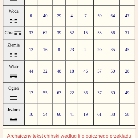
Woda
6
40
29
4
7
59
64
47
Góra
33
62
39
52
15
53
56
31
Ziemia
12
16
8
23
2
20
35
45
Wiatr
44
32
48
18
46
57
50
28
Ogień
13
55
63
22
36
37
30
49
Jezioro
10
54
60
41
19
61
38
58
Archaiczny tekst chiński według filologicznego przekładu