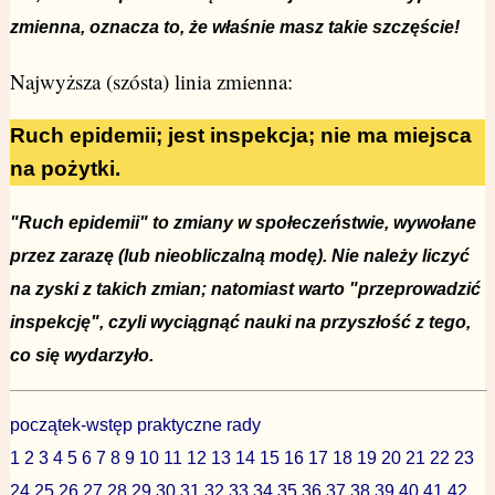
zmienna, oznacza to, że właśnie masz takie szczęście!
Najwyższa (szósta) linia zmienna:
Ruch epidemii; jest inspekcja; nie ma miejsca
na pożytki.
"Ruch epidemii" to zmiany w społeczeństwie, wywołane
przez zarazę (lub nieobliczalną modę). Nie należy liczyć
na zyski z takich zmian; natomiast warto "przeprowadzić
inspekcję", czyli wyciągnąć nauki na przyszłość z tego,
co się wydarzyło.
początek-wstęp
praktyczne rady
1
2
3
4
5
6
7
8
9
10
11
12
13
14
15
16
17
18
19
20
21
22
23
24
25
26
27
28
29
30
31
32
33
34
35
36
37
38
39
40
41
42