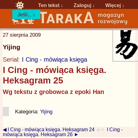
Ten tekst ↓
Zaloguj
↓
Więcej ↓
Jeśli... ↓
27 sierpnia 2009
Yijing
Serial:
I Cing - mówiąca księga
I Cing - mówiąca księga.
Heksagram 25
Wg tekstu z grobowca z epoki Han
Kategoria:
Yijing
◀ I Cing - mówiąca księga. Heksagram 24
◀ ►
I Cing -
mówiąca księga. Heksagram 26 ►