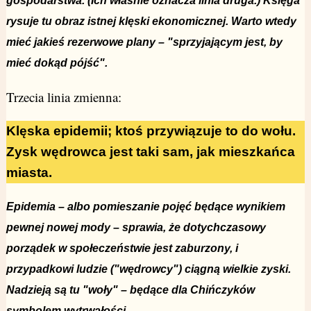
gospodarstwa. (Ich właśnie oznacza linia druga.) Księga
rysuje tu obraz istnej klęski ekonomicznej. Warto wtedy
mieć jakieś rezerwowe plany – "sprzyjającym jest, by
mieć dokąd pójść".
Trzecia linia zmienna:
Klęska epidemii; ktoś przywiązuje to do wołu.
Zysk wędrowca jest taki sam, jak mieszkańca
miasta.
Epidemia – albo pomieszanie pojęć będące wynikiem
pewnej nowej mody – sprawia, że dotychczasowy
porządek w społeczeństwie jest zaburzony, i
przypadkowi ludzie ("wędrowcy") ciągną wielkie zyski.
Nadzieją są tu "woły" – będące dla Chińczyków
symbolem wytrwałości.